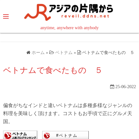
コ
ン
テ
ン
anytime, anywhere with anybody
read in your language
ツ
へ
ス
ホーム
»
ベトナム
»
ベトナムで食べたもの ５
キ
ッ
ベトナムで食べたもの ５
プ
25-06-2022
偏食がちなインドと違いベトナムは多種多様なジャンルの
料理を美味しく頂けます。コストもお手頃で正にグルメ天
国。