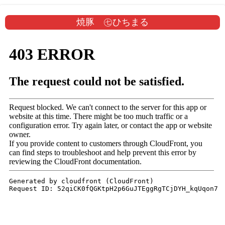
焼豚 ㊆ひちまる