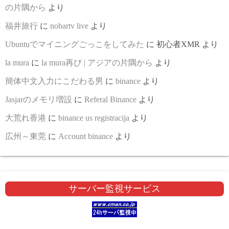
の片隅から
より
福井旅行
に
nobartv live
より
Ubuntuでマイニングごっこをしてみた
に
初心者XMR
より
la mura
に
la mura再び | アジアの片隅から
より
簡体中文入力にこだわる男
に
binance
より
Jasjarのメモリ増設
に
Referal Binance
より
大荒れ香港
に
binance us registracija
より
広州～東莞
に
Account binance
より
サーバー監視サービス