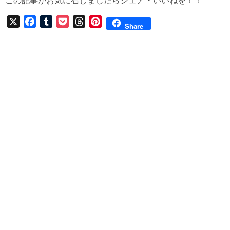
この記事がお気に召しましたらシェア・いいねを！！
X
F
T
P
T
P
Share
a
u
o
h
i
c
m
c
r
n
e
b
k
e
t
b
l
e
a
e
o
r
t
d
r
o
s
e
k
s
t