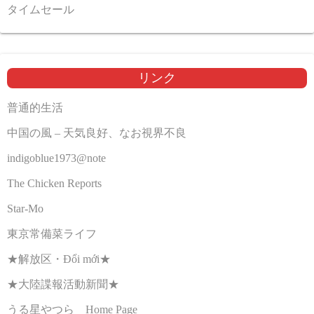
タイムセール
リンク
普通的生活
中国の風 – 天気良好、なお視界不良
indigoblue1973@note
The Chicken Reports
Star-Mo
東京常備菜ライフ
★解放区・Đổi mới★
★大陸諜報活動新聞★
うる星やつら Home Page