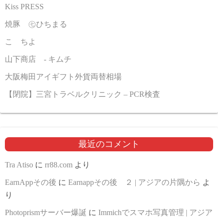
Kiss PRESS
焼豚 ㊆ひちまる
こゝちよ
山下商店 - キムチ
大阪梅田アイギフト外貨両替相場
【閉院】三宮トラベルクリニック – PCR検査
最近のコメント
Tra Atiso
に
rr88.com
より
EarnAppその後
に
Earnappその後 ２ | アジアの片隅から
よ
り
Photoprismサーバー爆誕
に
Immichでスマホ写真管理 | アジア