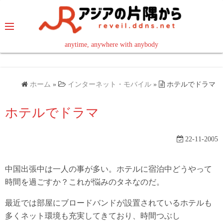
コ
ン
テ
ン
anytime, anywhere with anybody
read in your language
ツ
へ
ス
ホーム
»
インターネット・モバイル
»
ホテルでドラマ
キ
ッ
ホテルでドラマ
プ
22-11-2005
中国出張中は一人の事が多い。ホテルに宿泊中どうやって
時間を過ごすか？これが悩みのタネなのだ。
最近では部屋にブロードバンドが設置されているホテルも
多くネット環境も充実してきており、時間つぶし