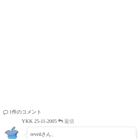
k
s
t
1件のコメント
YKK
25-11-2005
返信
reveilさん、