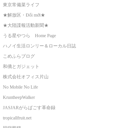
東京常備菜ライフ
★解放区・Đổi mới★
★大陸諜報活動新聞★
うる星やつら Home Page
ハノイ生活ロンリー＆ローカル日誌
こめふらブログ
和僑とガジェット
株式会社オフィス片山
No Mobile No Life
KruntheepWalker
JASJARがらぱごす革命録
tropicallfruit.net