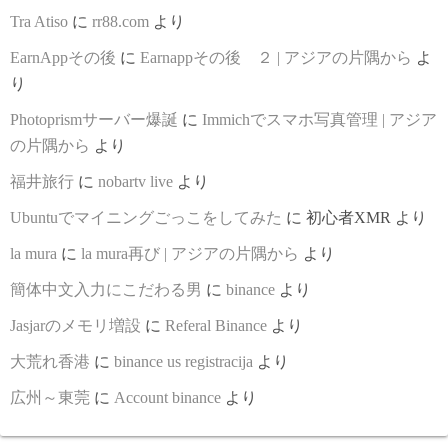
Tra Atiso
に
rr88.com
より
EarnAppその後
に
Earnappその後 ２ | アジアの片隅から
よ
り
Photoprismサーバー爆誕
に
Immichでスマホ写真管理 | アジア
の片隅から
より
福井旅行
に
nobartv live
より
Ubuntuでマイニングごっこをしてみた
に
初心者XMR
より
la mura
に
la mura再び | アジアの片隅から
より
簡体中文入力にこだわる男
に
binance
より
Jasjarのメモリ増設
に
Referal Binance
より
大荒れ香港
に
binance us registracija
より
広州～東莞
に
Account binance
より