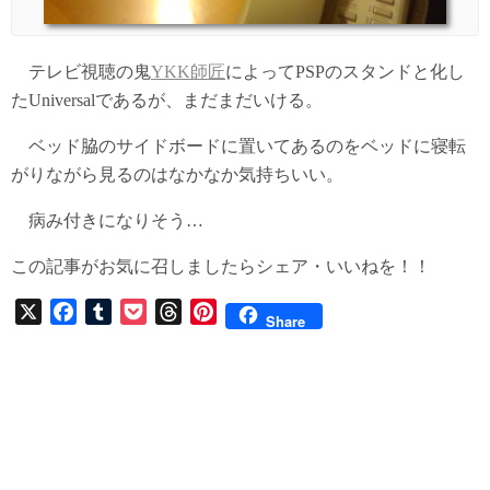
テレビ視聴の鬼
YKK師匠
によってPSPのスタンドと化し
たUniversalであるが、まだまだいける。
ベッド脇のサイドボードに置いてあるのをベッドに寝転
がりながら見るのはなかなか気持ちいい。
病み付きになりそう…
この記事がお気に召しましたらシェア・いいねを！！
X
F
T
P
T
P
Share
a
u
o
h
i
c
m
c
r
n
e
b
k
e
t
b
l
e
a
e
o
r
t
d
r
o
s
e