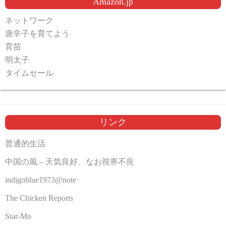
Amazon.jp
ネットワーク
唐辛子を育てよう
育苗
明太子
タイムセール
リンク
普通的生活
中国の風 – 天気良好、なお視界不良
indigoblue1973@note
The Chicken Reports
Star-Mo