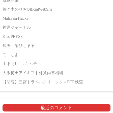
脱獄熊猫
佐々木のりおOfficialWebSite
Malaysia Hacks
神戸ジャーナル
Kiss PRESS
焼豚 ㊆ひちまる
こゝちよ
山下商店 - キムチ
大阪梅田アイギフト外貨両替相場
【閉院】三宮トラベルクリニック – PCR検査
最近のコメント