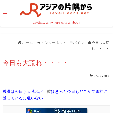
コ
ン
テ
ン
anytime, anywhere with anybody
read in your language
ツ
へ
ス
ホーム
»
インターネット・モバイル
»
今日も大荒
キ
れ・・・・
ッ
今日も大荒れ・・・・
プ
24-06-2005
香港は今日も大荒れだ！
彼
はきっと今日もどこかで電柱に
登っているに違いない！