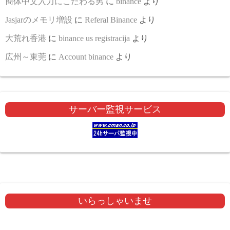
簡体中文入力にこだわる男
に
binance
より
Jasjarのメモリ増設
に
Referal Binance
より
大荒れ香港
に
binance us registracija
より
広州～東莞
に
Account binance
より
サーバー監視サービス
いらっしゃいませ