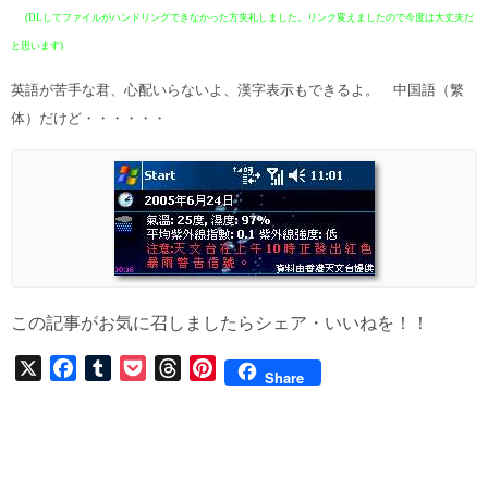
(DLしてファイルがハンドリングできなかった方失礼しました。リンク変えましたので今度は大丈夫だ
と思います)
英語が苦手な君、心配いらないよ、漢字表示もできるよ。
中国語（繁
体）だけど・・・・・・
この記事がお気に召しましたらシェア・いいねを！！
X
F
T
P
T
P
Share
a
u
o
h
i
c
m
c
r
n
e
b
k
e
t
b
l
e
a
e