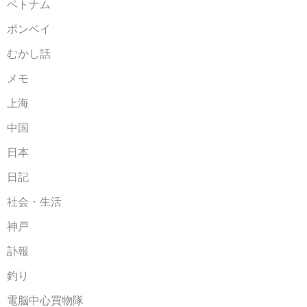
ベトナム
ボンベイ
むかし話
メモ
上海
中国
日本
日記
社会・生活
神戸
訃報
釣り
電脳中心買物隊