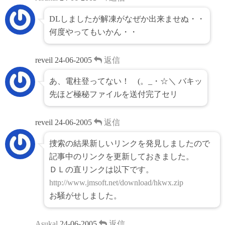
DLしましたが解凍がなぜか出来ませぬ・・
何度やってもいかん・・
reveil
24-06-2005
返信
あ、電柱登ってない！ (。_・☆＼ バキッ
先ほど極秘ファイルを送付完了セリ
reveil
24-06-2005
返信
捜索の結果新しいリンクを発見しましたので
記事中のリンクを更新しておきました。
ＤＬの直リンクは以下です。
http://www.jmsoft.net/download/hkwx.zip
お騒がせしました。
Asukal
24-06-2005
返信