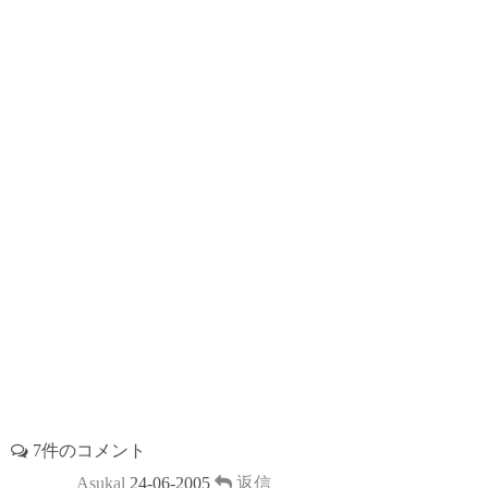
o
r
t
d
r
o
s
e
k
s
t
7件のコメント
Asukal
24-06-2005
返信