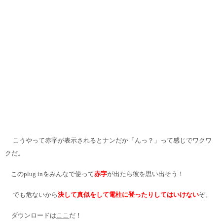
こうやって赤字が表示されるとナンだか「んっ？」って感じでワクワ
クだ。
このplug inをみんなで使って
赤字
が出たら彼を思い出そう！
でも危ないから
決して真似をして電柱に登ったりしてはいけない
ぞ。
ダウンロードは
ここ
だ！