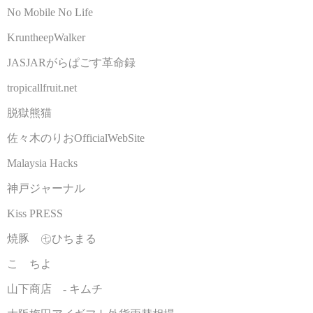
No Mobile No Life
KruntheepWalker
JASJARがらぱごす革命録
tropicallfruit.net
脱獄熊猫
佐々木のりおOfficialWebSite
Malaysia Hacks
神戸ジャーナル
Kiss PRESS
焼豚 ㊆ひちまる
こゝちよ
山下商店 - キムチ