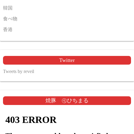
韓国
食べ物
香港
Twitter
Tweets by reveil
焼豚 ㊆ひちまる