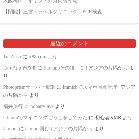
大阪梅田アイギフト外貨両替相場
【閉院】三宮トラベルクリニック – PCR検査
最近のコメント
Tra Atiso
に
rr88.com
より
EarnAppその後
に
Earnappその後 ２ | アジアの片隅から
よ
り
Photoprismサーバー爆誕
に
Immichでスマホ写真管理 | アジア
の片隅から
より
福井旅行
に
nobartv live
より
Ubuntuでマイニングごっこをしてみた
に
初心者XMR
より
la mura
に
la mura再び | アジアの片隅から
より