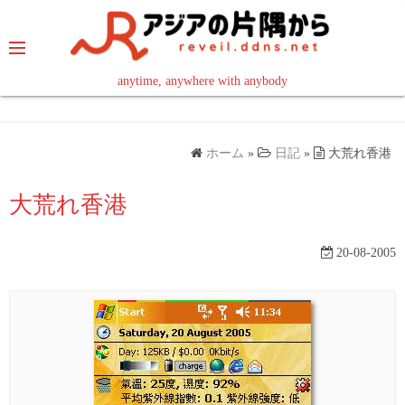
コ
ン
テ
ン
anytime, anywhere with anybody
read in your language
ツ
へ
ス
ホーム
»
日記
»
大荒れ香港
キ
ッ
大荒れ香港
プ
20-08-2005