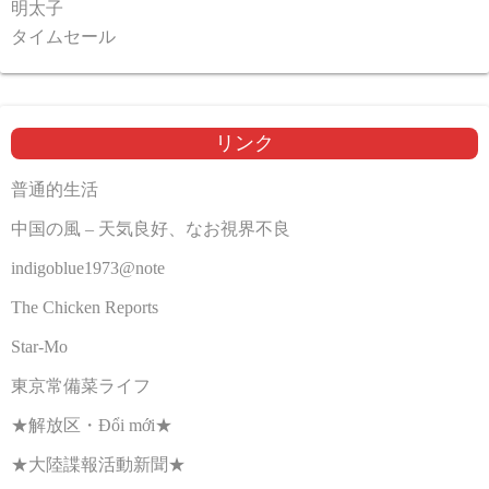
明太子
タイムセール
リンク
普通的生活
中国の風 – 天気良好、なお視界不良
indigoblue1973@note
The Chicken Reports
Star-Mo
東京常備菜ライフ
★解放区・Đổi mới★
★大陸諜報活動新聞★