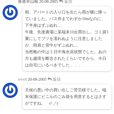
香港＠山根
20-08-2005
返信
朝、アパートの入り口を出たら雨が横に降っ
ていました。バス停までわずか10mなのに、
下半身はずぶぬれ…
午後、先達廣場に某端末10台買出し。ゴミ袋3
重にしてブツを濡れぬように注意しました
が、両肩と背中がずぶぬれ…
当然靴の中は１日中海水浴状態でした。あの
方も越境を断念されたくらいですから、今日
は自宅にいるべきでした．．．
reveil
20-08-2005
返信
天候の悪い中の買い出しご苦労様でした。端
末保護にビニルのごみ袋を用意するとはさす
がですね。 (^_^)