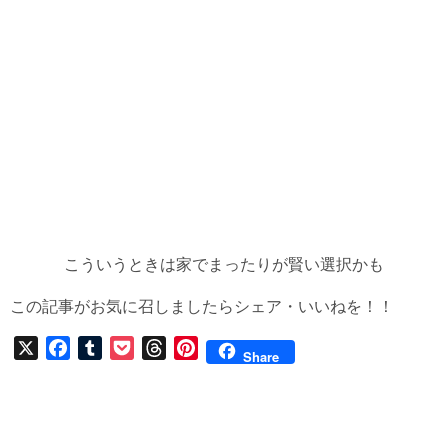
こういうときは家でまったりが賢い選択かも
この記事がお気に召しましたらシェア・いいねを！！
X
F
T
P
T
P
Share
a
u
o
h
i
c
m
c
r
n
e
b
k
e
t
b
l
e
a
e