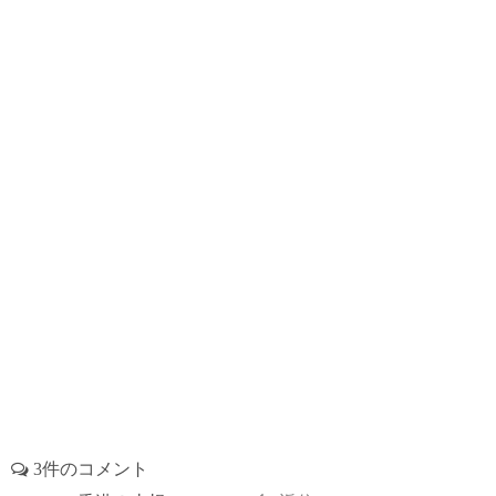
o
r
t
d
r
o
s
e
k
s
t
3件のコメント