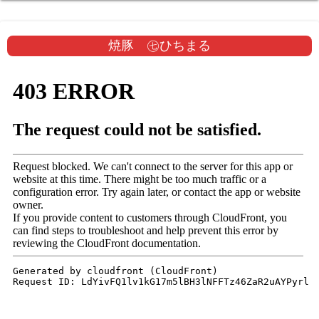
焼豚 ㊆ひちまる