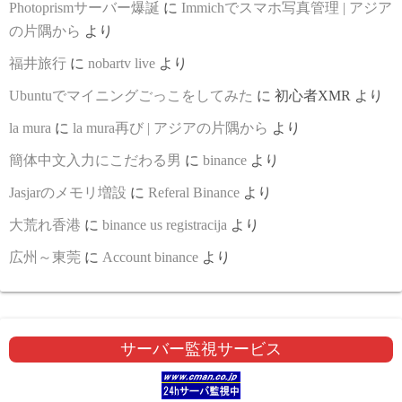
Photoprismサーバー爆誕
に
Immichでスマホ写真管理 | アジア
の片隅から
より
福井旅行
に
nobartv live
より
Ubuntuでマイニングごっこをしてみた
に
初心者XMR
より
la mura
に
la mura再び | アジアの片隅から
より
簡体中文入力にこだわる男
に
binance
より
Jasjarのメモリ増設
に
Referal Binance
より
大荒れ香港
に
binance us registracija
より
広州～東莞
に
Account binance
より
サーバー監視サービス