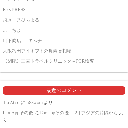
Kiss PRESS
焼豚 ㊆ひちまる
こゝちよ
山下商店 - キムチ
大阪梅田アイギフト外貨両替相場
【閉院】三宮トラベルクリニック – PCR検査
最近のコメント
Tra Atiso
に
rr88.com
より
EarnAppその後
に
Earnappその後 ２ | アジアの片隅から
よ
り