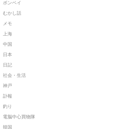
ボンベイ
むかし話
メモ
上海
中国
日本
日記
社会・生活
神戸
訃報
釣り
電脳中心買物隊
韓国