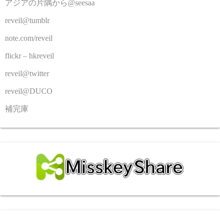
アジアの片隅から@seesaa
reveil@tumblr
note.com/reveil
flickr – hkreveil
reveil@twitter
reveil@DUCO
補完庫