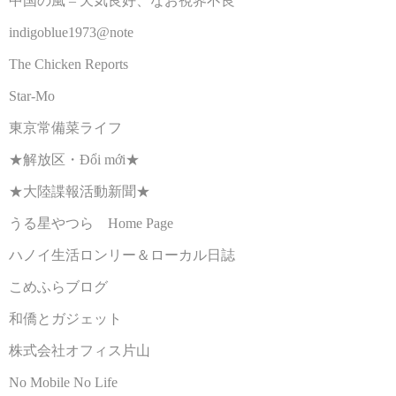
中国の風 – 天気良好、なお視界不良
indigoblue1973@note
The Chicken Reports
Star-Mo
東京常備菜ライフ
★解放区・Đổi mới★
★大陸諜報活動新聞★
うる星やつら Home Page
ハノイ生活ロンリー＆ローカル日誌
こめふらブログ
和僑とガジェット
株式会社オフィス片山
No Mobile No Life