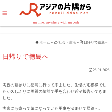
コ
ン
テ
ン
anytime, anywhere with anybody
read in your language
ツ
へ
ス
ホーム
»
社会・生活
»
日帰りで徳島へ
キ
ッ
日帰りで徳島へ
プ
23-01-2023
両親の墓参りに徳島に行って来ました。生憎の雨模様でし
たが久しぶりに両親の墓前で手を合わせ近況報告ができま
した。
実家にも寄って気になっていた用事を済ませて帰路へ。