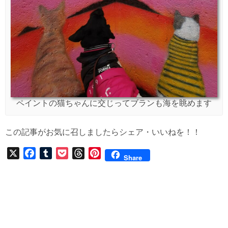
ペイントの猫ちゃんに交じってブランも海を眺めます
この記事がお気に召しましたらシェア・いいねを！！
X
F
T
P
T
P
Share
a
u
o
h
i
c
m
c
r
n
e
b
k
e
t
b
l
e
a
e
o
r
t
d
r
o
s
e