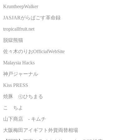
KruntheepWalker
JASJARがらぱごす革命録
tropicallfruit.net
脱獄熊猫
佐々木のりおOfficialWebSite
Malaysia Hacks
神戸ジャーナル
Kiss PRESS
焼豚 ㊆ひちまる
こゝちよ
山下商店 - キムチ
大阪梅田アイギフト外貨両替相場