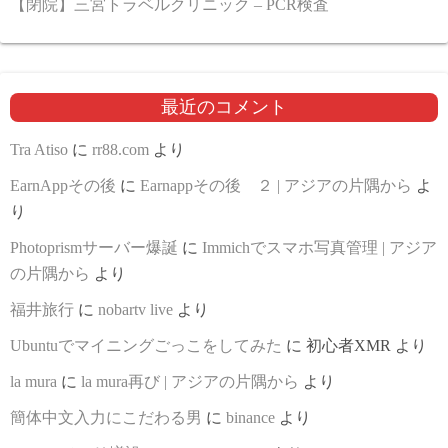
【閉院】三宮トラベルクリニック – PCR検査
最近のコメント
Tra Atiso
に
rr88.com
より
EarnAppその後
に
Earnappその後 ２ | アジアの片隅から
よ
り
Photoprismサーバー爆誕
に
Immichでスマホ写真管理 | アジア
の片隅から
より
福井旅行
に
nobartv live
より
Ubuntuでマイニングごっこをしてみた
に
初心者XMR
より
la mura
に
la mura再び | アジアの片隅から
より
簡体中文入力にこだわる男
に
binance
より