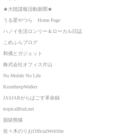
★大陸諜報活動新聞★
うる星やつら Home Page
ハノイ生活ロンリー＆ローカル日誌
こめふらブログ
和僑とガジェット
株式会社オフィス片山
No Mobile No Life
KruntheepWalker
JASJARがらぱごす革命録
tropicallfruit.net
脱獄熊猫
佐々木のりおOfficialWebSite