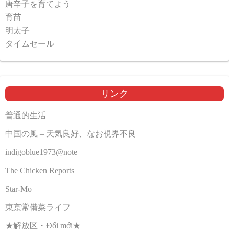
唐辛子を育てよう
育苗
明太子
タイムセール
リンク
普通的生活
中国の風 – 天気良好、なお視界不良
indigoblue1973@note
The Chicken Reports
Star-Mo
東京常備菜ライフ
★解放区・Đổi mới★