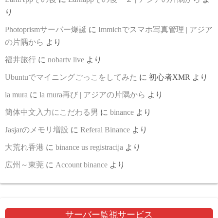
り
Photoprismサーバー爆誕
に
Immichでスマホ写真管理 | アジア
の片隅から
より
福井旅行
に
nobartv live
より
Ubuntuでマイニングごっこをしてみた
に
初心者XMR
より
la mura
に
la mura再び | アジアの片隅から
より
簡体中文入力にこだわる男
に
binance
より
Jasjarのメモリ増設
に
Referal Binance
より
大荒れ香港
に
binance us registracija
より
広州～東莞
に
Account binance
より
サーバー監視サービス