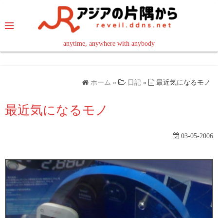
コ
ン
テ
ン
anytime, anywhere with anybody
read in your language
ツ
へ
ス
ホーム
»
日記
»
最近気になるモノ
キ
ッ
最近気になるモノ
プ
03-05-2006