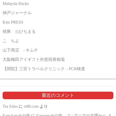
Malaysia Hacks
神戸ジャーナル
Kiss PRESS
焼豚 ㊆ひちまる
こゝちよ
山下商店 - キムチ
大阪梅田アイギフト外貨両替相場
【閉院】三宮トラベルクリニック – PCR検査
最近のコメント
Tra Atiso
に
rr88.com
より
EarnAppその後
に
Earnappその後 ２ | アジアの片隅から
よ