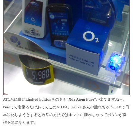
ATOMに白いLimited Editionその名も“
Xda Atom Pure
”
が出てますね～。
Pureって名乗るだけあって
このATOM、Asukalさんの腫れちゃうCABで日
本語化しようとすると通常の方法ではホントに腫れちゃってボタンが操
作不能になります。