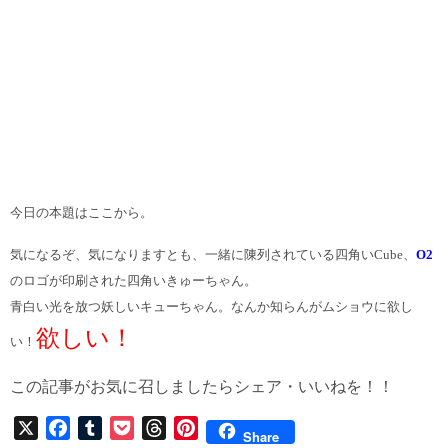
今日の本題はここから。
気になるぞ、気になりますとも、一緒に陳列されている四角いCube、
O2
のロゴが印刷された四角いきゅーちゃん。
青白い光を放つ妖しいキューちゃん。なんか知らんがムショウに欲し
欲しい！
い！
この記事がお気に召しましたらシェア・いいねを！！
X
F
T
P
T
P
Share