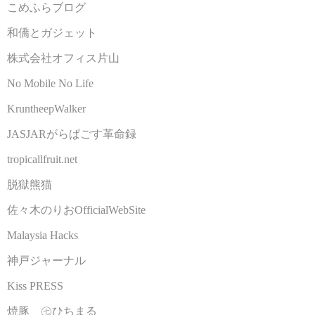
こめふらブログ
和僑とガジェット
株式会社オフィス片山
No Mobile No Life
KruntheepWalker
JASJARがらぱごす革命録
tropicallfruit.net
脱獄熊猫
佐々木のりおOfficialWebSite
Malaysia Hacks
神戸ジャーナル
Kiss PRESS
焼豚 ㊆ひちまる