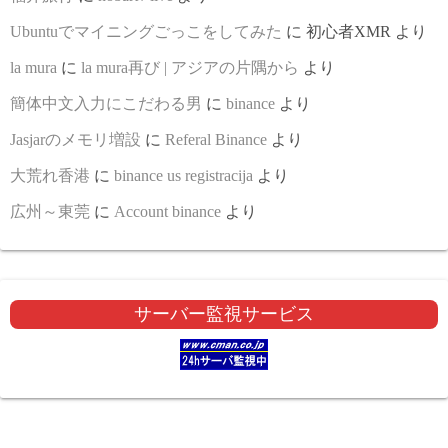
Ubuntuでマイニングごっこをしてみた
に
初心者XMR
より
la mura
に
la mura再び | アジアの片隅から
より
簡体中文入力にこだわる男
に
binance
より
Jasjarのメモリ増設
に
Referal Binance
より
大荒れ香港
に
binance us registracija
より
広州～東莞
に
Account binance
より
サーバー監視サービス