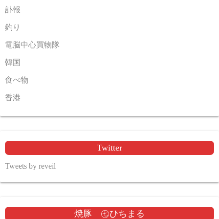
訃報
釣り
電脳中心買物隊
韓国
食べ物
香港
Twitter
Tweets by reveil
焼豚 ㊆ひちまる