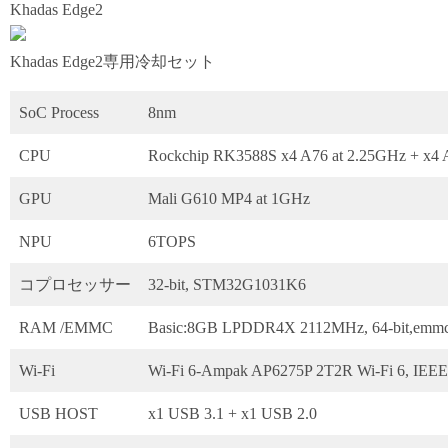
Khadas Edge2
Khadas Edge2専用冷却セット
SoC Process
8nm
CPU
Rockchip RK3588S x4 A76 at 2.25GHz + x4 
GPU
Mali G610 MP4 at 1GHz
NPU
6TOPS
コプロセッサー
32-bit, STM32G1031K6
RAM /EMMC
Basic:8GB LPDDR4X 2112MHz, 64-bit,emm
Wi-Fi
Wi-Fi 6-Ampak AP6275P 2T2R Wi-Fi 6, IEEE 8
USB HOST
x1 USB 3.1 + x1 USB 2.0