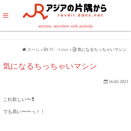
コ
ン
テ
ン
anytime, anywhere with anybody
read in your language
ツ
へ
ス
ホーム
»
PC・Linux
»
気になるちっちゃいマシン
キ
ッ
気になるちっちゃいマシン
プ
16-02-2023
これ欲しい〜❢
でも高い〜〜っ！！