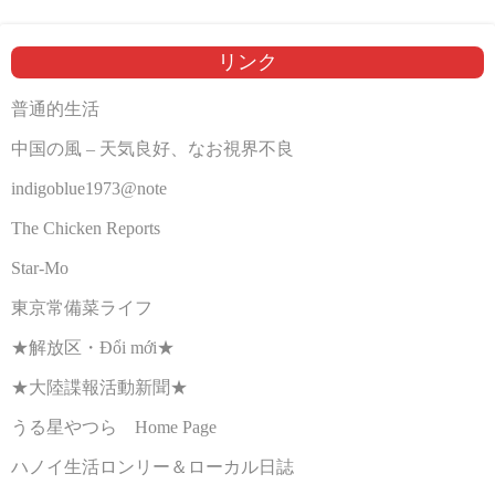
リンク
普通的生活
中国の風 – 天気良好、なお視界不良
indigoblue1973@note
The Chicken Reports
Star-Mo
東京常備菜ライフ
★解放区・Đổi mới★
★大陸諜報活動新聞★
うる星やつら Home Page
ハノイ生活ロンリー＆ローカル日誌