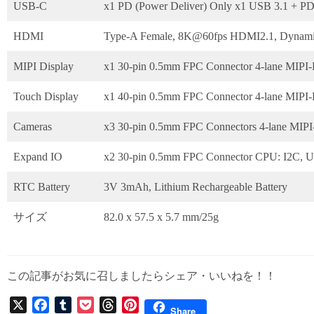
USB-C
x1 PD (Power Deliver) Only x1 USB 3.1 + PD
HDMI
Type-A Female, 8K@60fps HDMI2.1, Dynam
MIPI Display
x1 30-pin 0.5mm FPC Connector 4-lane MIPI-
Touch Display
x1 40-pin 0.5mm FPC Connector 4-lane MIPI-
Cameras
x3 30-pin 0.5mm FPC Connectors 4-lane MIPI-
Expand IO
x2 30-pin 0.5mm FPC Connector CPU: I2
RTC Battery
3V 3mAh, Lithium Rechargeable Battery
サイズ
82.0 x 57.5 x 5.7 mm/25g
この記事がお気に召しましたらシェア・いいねを！！
X
F
T
P
T
P
Share