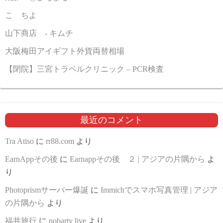
こゝちよ
山下商店 - キムチ
大阪梅田アイギフト外貨両替相場
【閉院】三宮トラベルクリニック – PCR検査
最近のコメント
Tra Atiso
に
rr88.com
より
EarnAppその後
に
Earnappその後 ２ | アジアの片隅から
よ
り
Photoprismサーバー爆誕
に
Immichでスマホ写真管理 | アジア
の片隅から
より
福井旅行
に
nobartv live
より