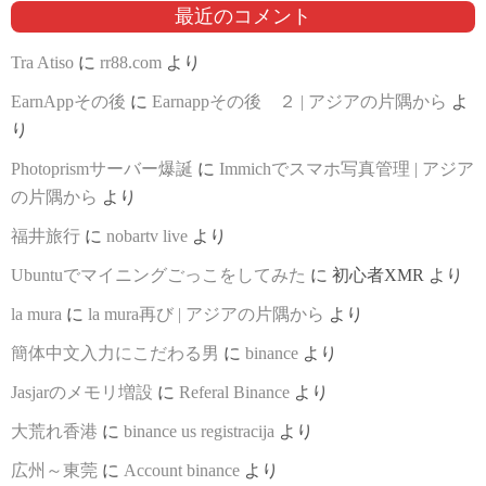
最近のコメント
Tra Atiso
に
rr88.com
より
EarnAppその後
に
Earnappその後 ２ | アジアの片隅から
よ
り
Photoprismサーバー爆誕
に
Immichでスマホ写真管理 | アジア
の片隅から
より
福井旅行
に
nobartv live
より
Ubuntuでマイニングごっこをしてみた
に
初心者XMR
より
la mura
に
la mura再び | アジアの片隅から
より
簡体中文入力にこだわる男
に
binance
より
Jasjarのメモリ増設
に
Referal Binance
より
大荒れ香港
に
binance us registracija
より
広州～東莞
に
Account binance
より