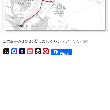
この記事がお気に召しましたらシェア・いいねを！！
X
F
T
P
T
P
Share
a
u
o
h
i
c
m
c
r
n
e
b
k
e
t
b
l
e
a
e
o
r
t
d
r
o
s
e
k
s
t