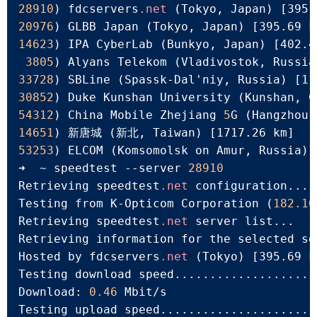
28910
) fdcservers
.net
 (Tokyo, Japan) 
[395.
20976
) GLBB Japan (Tokyo, Japan) 
[395.69 k
14623
) IPA CyberLab (Bunkyo, Japan) 
[402.4
3805
) Alyans Telekom (Vladivostok, Russia
33728
) SBLine (Spassk-Dal'niy, Russia) 
[11
30852
) Duke Kunshan University (Kunshan, C
54312
) China Mobile Zhejiang 
5
G (Hangzhou,
14651
) 新唐城 (新北, Taiwan) 
[1717.26 km]
53253
) ELCOM (Komsomolsk on Amur, Russia) 
➜  ~ speedtest 
--server
28910
Retrieving speedtest
.net
 configuration...

Testing from K-Opticom Corporation (
182.16
Retrieving speedtest
.net
 server list...

Retrieving information for the selected ser
Hosted by fdcservers
.net
 (Tokyo) 
[395.69 k
Testing download speed....................
Download: 
0.46
 Mbit/s

Testing upload speed......................