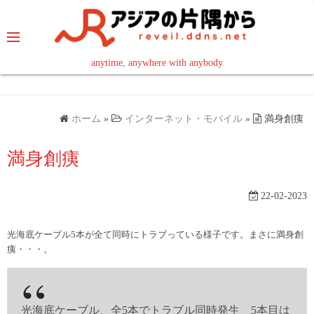
コ
ン
テ
ン
anytime, anywhere with anybody
read in your language
ツ
へ
ス
ホーム
»
インターネット・モバイル
»
満身創痍
キ
ッ
満身創痍
プ
22-02-2023
光海底ケーブル5本が全て同時にトラブっている様子です。まさに満身創
痍・・・。
光海底ケーブル、全5本でトラブル同時発生 5本目は