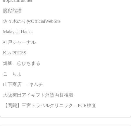
tropicallfruit.net
脱獄熊猫
佐々木のりおOfficialWebSite
Malaysia Hacks
神戸ジャーナル
Kiss PRESS
焼豚 ㊆ひちまる
こゝちよ
山下商店 - キムチ
大阪梅田アイギフト外貨両替相場
【閉院】三宮トラベルクリニック – PCR検査