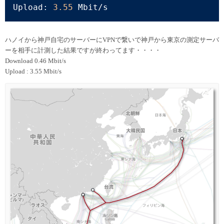
Upload: 
3.55
 Mbit/s
ハノイから神戸自宅のサーバーにVPNで繋いで神戸から東京の測定サーバ
ーを相手に計測した結果ですが終わってます・・・・
Download 0.46 Mbit/s
Upload : 3.55 Mbit/s