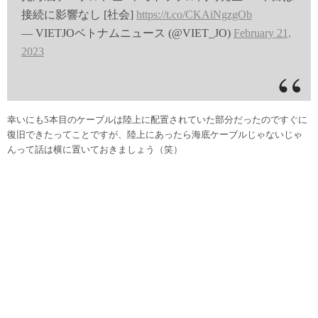
接続に影響なし [社会]
https://t.co/CKAiNgzgOb
— VIETJOベトナムニュース (@VIET_JO)
February 21,
2023
幸いにも5本目のケーブルは陸上に配置されていた部分だったのですぐに
復旧できたってことですが、陸上にあったら海底ケーブルじゃないじゃ
んって話は横に置いておきましょう（笑）