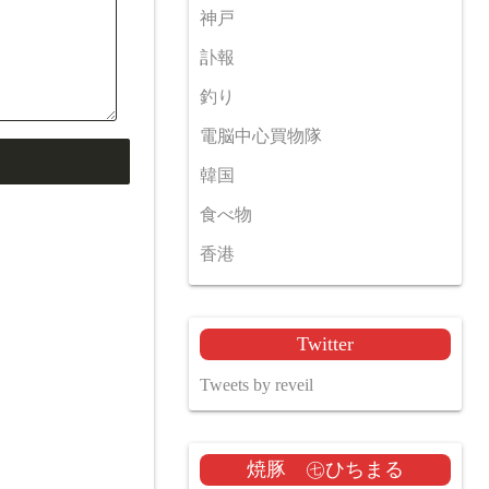
神戸
訃報
釣り
電脳中心買物隊
韓国
食べ物
香港
Twitter
Tweets by reveil
焼豚 ㊆ひちまる