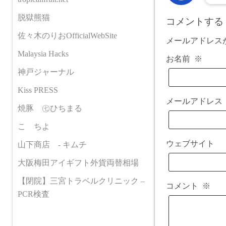
脱獄熊猫
コメントする
佐々木のりおOfficialWebSite
メールアドレス
Malaysia Hacks
お名前
※
神戸ジャーナル
Kiss PRESS
メールアドレ
焼豚 ㊆ひちまる
こゝちよ
ウェブサイト
山下商店 - キムチ
大阪梅田アイギフト外貨両替相場
【閉院】三宮トラベルクリニック –
コメント
※
PCR検査