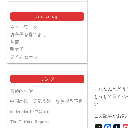
Amazon.jp
ネットワーク
唐辛子を育てよう
育苗
明太子
タイムセール
リンク
これ
なんかどう
普通的生活
どうして日本ベ
中国の風 – 天気良好、なお視界不良
い。
indigoblue1973@note
この記事がお気
The Chicken Reports
X
F
T