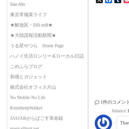
Star-Mo
a
u
c
m
東京常備菜ライフ
e
b
★解放区・Đổi mới★
b
l
o
r
★大陸諜報活動新聞★
o
うる星やつら Home Page
k
ハノイ生活ロンリー＆ローカル日誌
こめふらブログ
和僑とガジェット
株式会社オフィス片山
No Mobile No Life
1件のコメン
KruntheepWalker
binance
JASJARがらぱごす革命録
Than
tropicallfruit.net