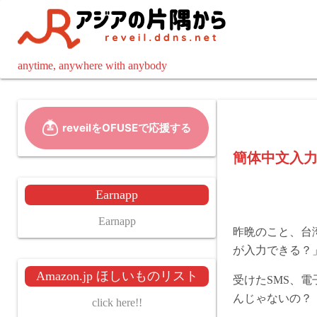
コ
ン
テ
ン
anytime, anywhere with anybody
ツ
へ
ス
キ
ッ
簡体中文入
プ
Earnapp
Earnapp
昨晩のこと、台湾
が入力できる？
Amazon.jp ほしいものリスト
受けたSMS、
んじゃないの？
click here!!