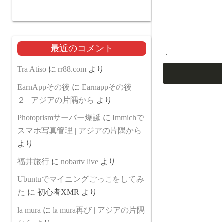
最近のコメント
Tra Atiso
に
rr88.com
より
EarnAppその後
に
Earnappその後
２ | アジアの片隅から
より
Photoprismサーバー爆誕
に
Immichで
スマホ写真管理 | アジアの片隅から
より
福井旅行
に
nobartv live
より
Ubuntuでマイニングごっこをしてみ
た
に
初心者XMR
より
la mura
に
la mura再び | アジアの片隅