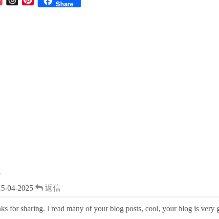
Share
o
h
i
c
r
n
k
e
t
e
a
e
t
d
r
s
e
s
t
ト
15-04-2025
返信
ks for sharing. I read many of your blog posts, cool, your blog is very 