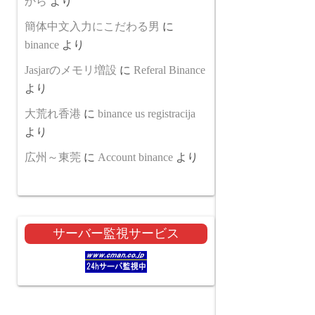
から
より
簡体中文入力にこだわる男
に
binance
より
Jasjarのメモリ増設
に
Referal Binance
より
大荒れ香港
に
binance us registracija
より
広州～東莞
に
Account binance
より
サーバー監視サービス