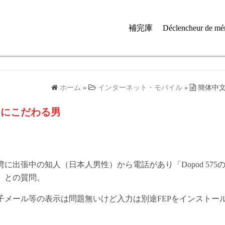
補完庫
Déclencheur de mé
ホーム
»
インターネット・モバイル
»
簡体中
力にこだわる男
に出張中の知人（日本人男性）から電話があり「Dopod 575
」との質問。
電子メール等の表示は問題無いけど入力は別途FEPをインストー