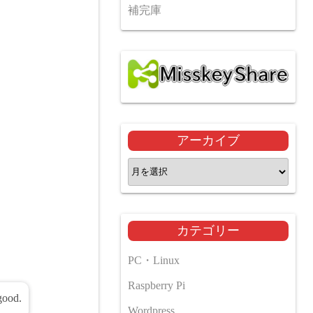
補完庫
アーカイブ
ア
ー
カ
イ
カテゴリー
ブ
PC・Linux
Raspberry Pi
good.
Wordpress