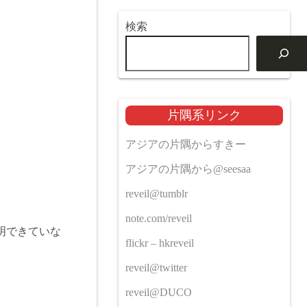
検索
片隅系リンク
アジアの片隅からすきー
アジアの片隅から@seesaa
reveil@tumblr
note.com/reveil
明できていな
flickr – hkreveil
reveil@twitter
reveil@DUCO