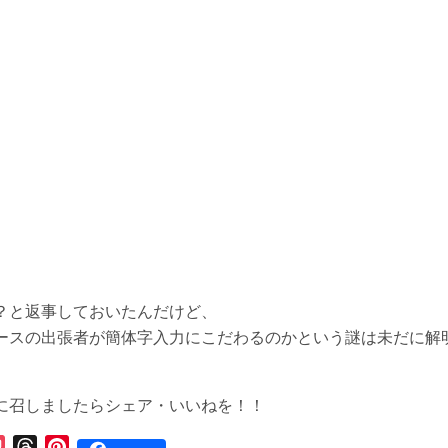
？と返事しておいたんだけど、
ースの出張者が簡体字入力にこだわるのかという謎は未だに解
に召しましたらシェア・いいねを！！
P
T
P