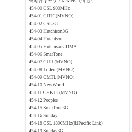
香港各キャリアのMNCですが、
454-00 CSL 900MHz
454-01 CITIC(MVNO)
454-02 CSL3G
454-03 Hutchison3G
454-04 Hutchison
454-05 HutchisonCDMA
454-06 SmarTone
454-07 CUIL(MVNO)
454-08 Trident(MVNO)
454-09 CMTL(MVNO)
454-10 NewWorld
454-11 CHKTL(MVNO)
454-12 Peoples
454-15 SmarTone3G
454-16 Sunday
454-18 CSL 1800MHz(旧Pacific Link)
454-19 Sunday3G