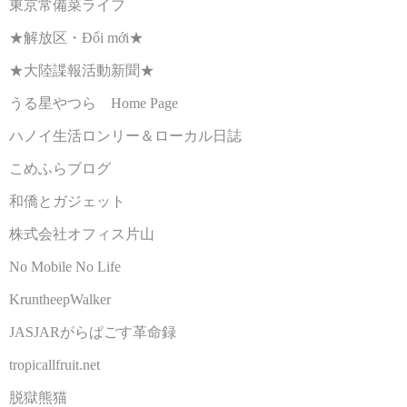
東京常備菜ライフ
★解放区・Đổi mới★
★大陸諜報活動新聞★
うる星やつら Home Page
ハノイ生活ロンリー＆ローカル日誌
こめふらブログ
和僑とガジェット
株式会社オフィス片山
No Mobile No Life
KruntheepWalker
JASJARがらぱごす革命録
tropicallfruit.net
脱獄熊猫