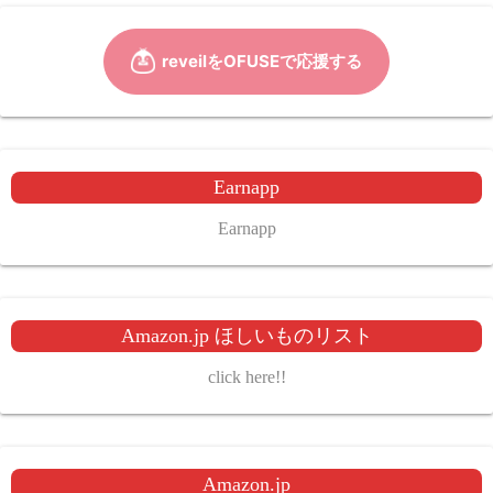
Earnapp
Earnapp
Amazon.jp ほしいものリスト
click here!!
Amazon.jp