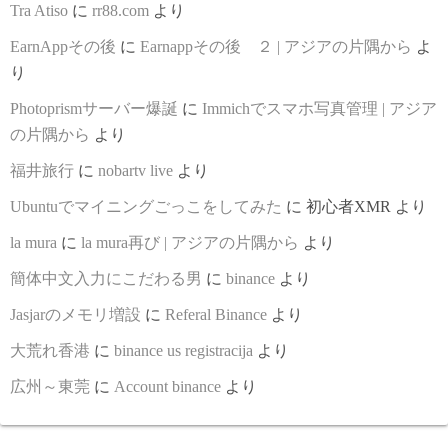
Tra Atiso
に
rr88.com
より
EarnAppその後
に
Earnappその後 ２ | アジアの片隅から
よ
り
Photoprismサーバー爆誕
に
Immichでスマホ写真管理 | アジア
の片隅から
より
福井旅行
に
nobartv live
より
Ubuntuでマイニングごっこをしてみた
に
初心者XMR
より
la mura
に
la mura再び | アジアの片隅から
より
簡体中文入力にこだわる男
に
binance
より
Jasjarのメモリ増設
に
Referal Binance
より
大荒れ香港
に
binance us registracija
より
広州～東莞
に
Account binance
より