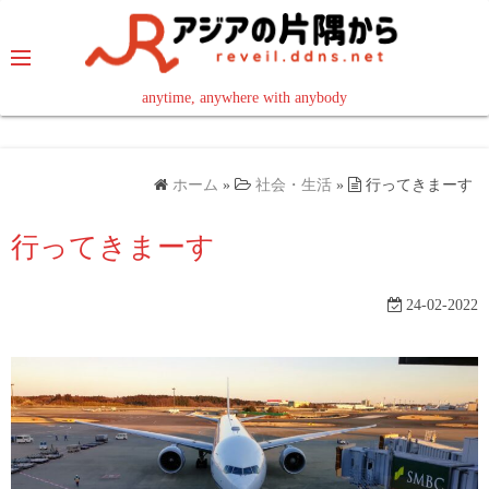
コ
ン
テ
ン
anytime, anywhere with anybody
read in your language
ツ
へ
ス
ホーム
»
社会・生活
»
行ってきまーす
キ
ッ
行ってきまーす
プ
24-02-2022