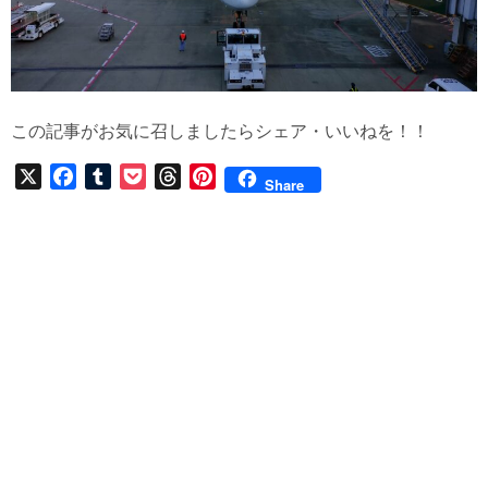
この記事がお気に召しましたらシェア・いいねを！！
X
F
T
P
T
P
Share
a
u
o
h
i
c
m
c
r
n
e
b
k
e
t
b
l
e
a
e
o
r
t
d
r
o
s
e
k
s
t