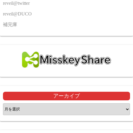
reveil@twitter
reveil@DUCO
補完庫
アーカイブ
ア
ー
カ
イ