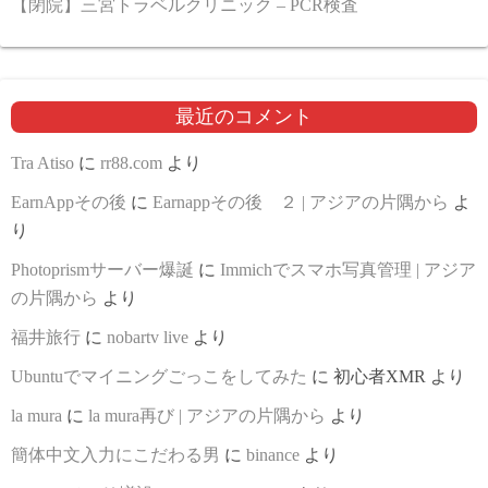
【閉院】三宮トラベルクリニック – PCR検査
最近のコメント
Tra Atiso
に
rr88.com
より
EarnAppその後
に
Earnappその後 ２ | アジアの片隅から
よ
り
Photoprismサーバー爆誕
に
Immichでスマホ写真管理 | アジア
の片隅から
より
福井旅行
に
nobartv live
より
Ubuntuでマイニングごっこをしてみた
に
初心者XMR
より
la mura
に
la mura再び | アジアの片隅から
より
簡体中文入力にこだわる男
に
binance
より