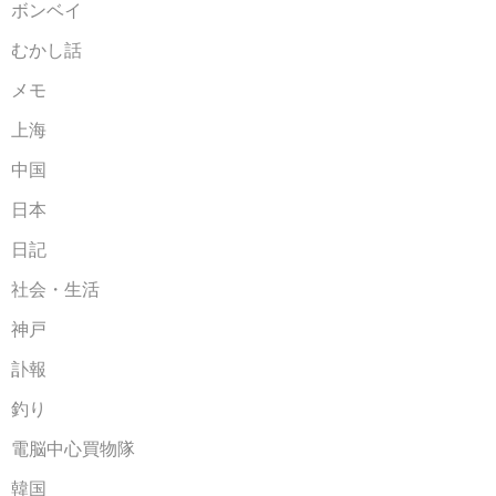
ボンベイ
むかし話
メモ
上海
中国
日本
日記
社会・生活
神戸
訃報
釣り
電脳中心買物隊
韓国