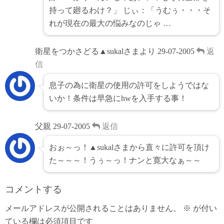
持って廻るわけ？」 じぃ：「うむぅ・・・そ
れが現在の最大の悩みなのじゃ …
衛星をつかさどる▲sukalさまより
29-07-2005
返
信
息子の為に衛星の使用の許可をしようではな
いか！条件は早急にhwを入手する事！
父親
29-07-2005
返信
おぉ～っ！▲sukalさまから直々に許可を頂け
た～～～！うぅ～っ！ナンと寛大なぁ～～
コメントする
メールアドレスが公開されることはありません。
※
が付い
ている欄は必須項目です