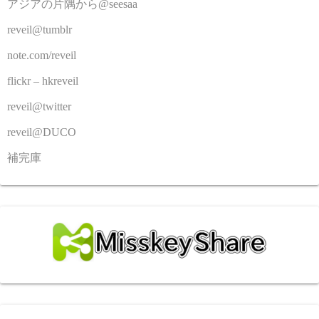
アジアの片隅から@seesaa
reveil@tumblr
note.com/reveil
flickr – hkreveil
reveil@twitter
reveil@DUCO
補完庫