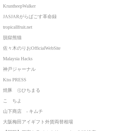
KruntheepWalker
JASJARがらぱごす革命録
tropicallfruit.net
脱獄熊猫
佐々木のりおOfficialWebSite
Malaysia Hacks
神戸ジャーナル
Kiss PRESS
焼豚 ㊆ひちまる
こゝちよ
山下商店 - キムチ
大阪梅田アイギフト外貨両替相場