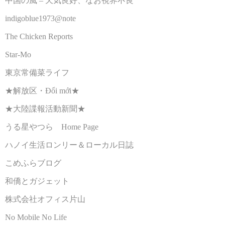
中国の風 – 天気良好、なお視界不良
indigoblue1973@note
The Chicken Reports
Star-Mo
東京常備菜ライフ
★解放区・Đổi mới★
★大陸諜報活動新聞★
うる星やつら Home Page
ハノイ生活ロンリー＆ローカル日誌
こめふらブログ
和僑とガジェット
株式会社オフィス片山
No Mobile No Life