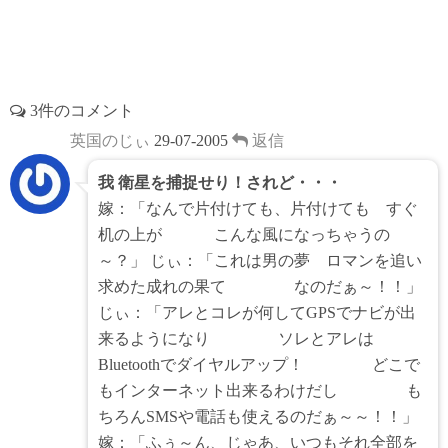
3件のコメント
英国のじぃ
29-07-2005
返信
我 衛星を捕捉せり！されど・・・
嫁：「なんで片付けても、片付けても すぐ
机の上が こんな風になっちゃうの
～？」 じぃ：「これは男の夢 ロマンを追い
求めた成れの果て なのだぁ～！！」
じぃ：「アレとコレが何してGPSでナビが出
来るようになり ソレとアレは
Bluetoothでダイヤルアップ！ どこで
もインターネット出来るわけだし も
ちろんSMSや電話も使えるのだぁ～～！！」
嫁：「ふぅ～ん、じゃあ、いつもそれ全部を