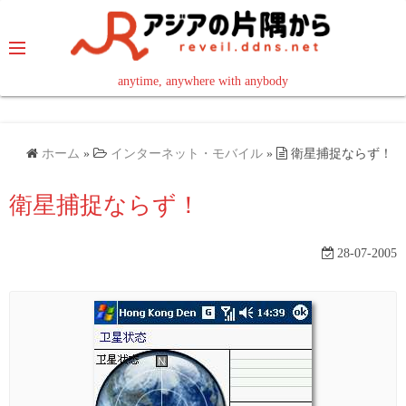
コ
ン
テ
ン
anytime, anywhere with anybody
read in your language
ツ
へ
ス
ホーム
»
インターネット・モバイル
»
衛星捕捉ならず！
キ
ッ
衛星捕捉ならず！
プ
28-07-2005