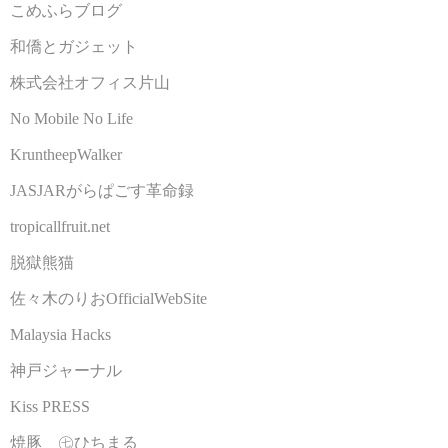
こめふらブログ
和僑とガジェット
株式会社オフィス片山
No Mobile No Life
KruntheepWalker
JASJARがらぱごす革命録
tropicallfruit.net
脱獄熊猫
佐々木のりおOfficialWebSite
Malaysia Hacks
神戸ジャーナル
Kiss PRESS
焼豚 ㊆ひちまる