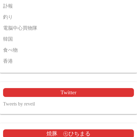
訃報
釣り
電脳中心買物隊
韓国
食べ物
香港
Twitter
Tweets by reveil
焼豚 ㊆ひちまる