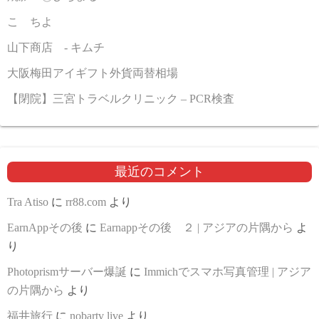
こゝちよ
山下商店 - キムチ
大阪梅田アイギフト外貨両替相場
【閉院】三宮トラベルクリニック – PCR検査
最近のコメント
Tra Atiso
に
rr88.com
より
EarnAppその後
に
Earnappその後 ２ | アジアの片隅から
よ
り
Photoprismサーバー爆誕
に
Immichでスマホ写真管理 | アジア
の片隅から
より
福井旅行
に
nobartv live
より