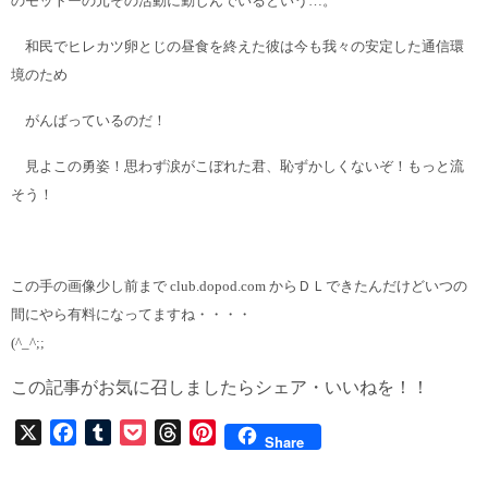
のモットーの元その活動に勤しんでいるという…。
和民でヒレカツ卵とじの昼食を終えた彼は今も我々の安定した通信環
境のため
がんばっているのだ！
見よこの勇姿！思わず涙がこぼれた君、恥ずかしくないぞ！もっと流
そう！
この手の画像少し前まで club.dopod.com からＤＬできたんだけどいつの
間にやら有料になってますね・・・・
(^_^;;
この記事がお気に召しましたらシェア・いいねを！！
X
F
T
P
T
P
Share
a
u
o
h
i
c
m
c
r
n