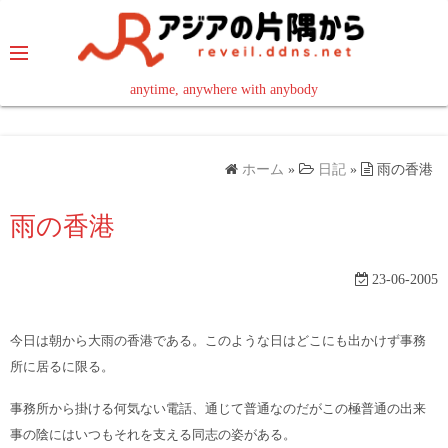
コ
ン
テ
ン
anytime, anywhere with anybody
read in your language
ツ
へ
ス
ホーム
»
日記
»
雨の香港
キ
ッ
雨の香港
プ
23-06-2005
今日は朝から大雨の香港である。このような日はどこにも出かけず事務
所に居るに限る。
事務所から掛ける何気ない電話、通じて普通なのだがこの極普通の出来
事の陰にはいつもそれを支える同志の姿がある。