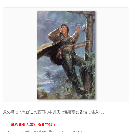
風の噂によればこの豪雨の中某氏は秘密裏に香港に侵入し、
「諦めません繋がるまでは」