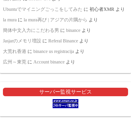
Ubuntuでマイニングごっこをしてみた
に
初心者XMR
より
la mura
に
la mura再び | アジアの片隅から
より
簡体中文入力にこだわる男
に
binance
より
Jasjarのメモリ増設
に
Referal Binance
より
大荒れ香港
に
binance us registracija
より
広州～東莞
に
Account binance
より
サーバー監視サービス