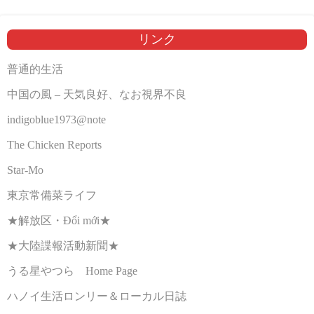
リンク
普通的生活
中国の風 – 天気良好、なお視界不良
indigoblue1973@note
The Chicken Reports
Star-Mo
東京常備菜ライフ
★解放区・Đổi mới★
★大陸諜報活動新聞★
うる星やつら Home Page
ハノイ生活ロンリー＆ローカル日誌