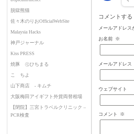
脱獄熊猫
コメントする
佐々木のりおOfficialWebSite
メールアドレス
Malaysia Hacks
お名前
※
神戸ジャーナル
Kiss PRESS
メールアドレ
焼豚 ㊆ひちまる
こゝちよ
山下商店 - キムチ
ウェブサイト
大阪梅田アイギフト外貨両替相場
【閉院】三宮トラベルクリニック –
コメント
※
PCR検査