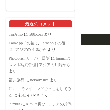
最近のコメント
Tra Atiso
に
rr88.com
より
EarnAppその後
に
Earnappその後
２ | アジアの片隅から
より
Photoprismサーバー爆誕
に
Immichで
スマホ写真管理 | アジアの片隅から
より
福井旅行
に
nobartv live
より
Ubuntuでマイニングごっこをしてみ
た
に
初心者XMR
より
la mura
に
la mura再び | アジアの片隅