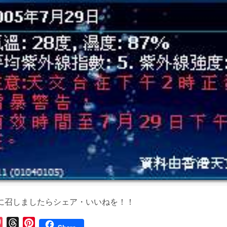
に召しましたらシェア・いいねを！！
P
T
P