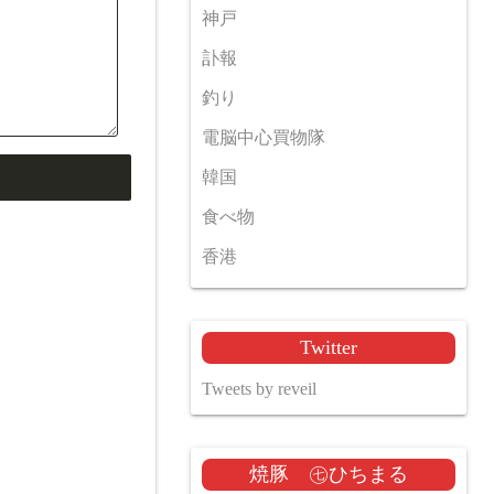
神戸
訃報
釣り
電脳中心買物隊
韓国
食べ物
香港
Twitter
Tweets by reveil
焼豚 ㊆ひちまる