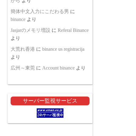
から
より
簡体中文入力にこだわる男
に
binance
より
Jasjarのメモリ増設
に
Referal Binance
より
大荒れ香港
に
binance us registracija
より
広州～東莞
に
Account binance
より
サーバー監視サービス