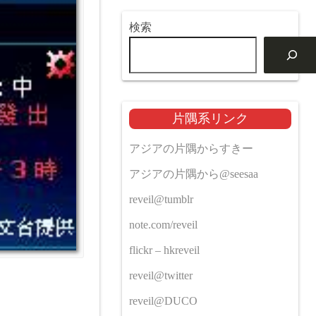
検索
片隅系リンク
アジアの片隅からすきー
アジアの片隅から@seesaa
reveil@tumblr
note.com/reveil
flickr – hkreveil
reveil@twitter
reveil@DUCO