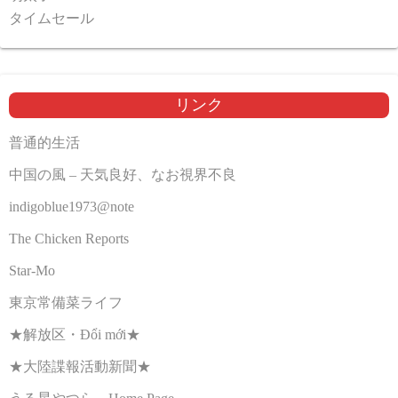
タイムセール
リンク
普通的生活
中国の風 – 天気良好、なお視界不良
indigoblue1973@note
The Chicken Reports
Star-Mo
東京常備菜ライフ
★解放区・Đổi mới★
★大陸諜報活動新聞★