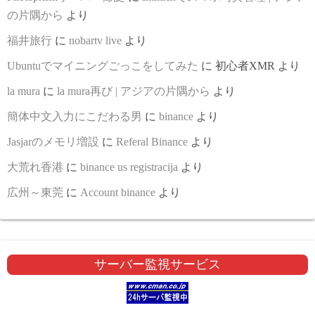
の片隅から
より
福井旅行
に
nobartv live
より
Ubuntuでマイニングごっこをしてみた
に
初心者XMR
より
la mura
に
la mura再び | アジアの片隅から
より
簡体中文入力にこだわる男
に
binance
より
Jasjarのメモリ増設
に
Referal Binance
より
大荒れ香港
に
binance us registracija
より
広州～東莞
に
Account binance
より
サーバー監視サービス