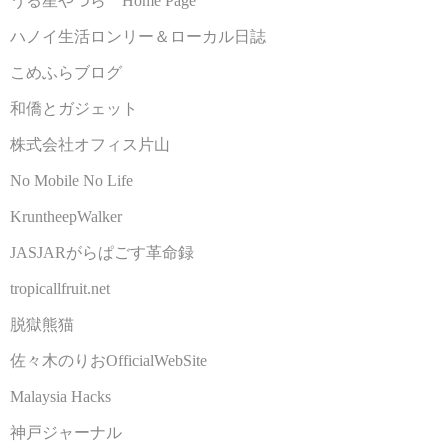
うる星やつら Home Page
ハノイ生活ロンリー＆ローカル日誌
こめふらブログ
和僑とガジェット
株式会社オフィス片山
No Mobile No Life
KruntheepWalker
JASJARがらぱごす革命録
tropicallfruit.net
脱獄熊猫
佐々木のりおOfficialWebSite
Malaysia Hacks
神戸ジャーナル