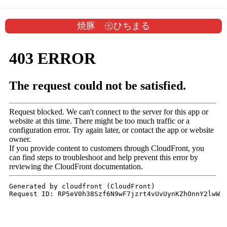
焼豚 ㊆ひちまる