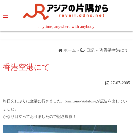
コ
ン
テ
ン
anytime, anywhere with anybody
read in your language
ツ
へ
ス
ホーム
»
日記
»
香港空港にて
キ
ッ
香港空港にて
プ
27-07-2005
昨日久しぶりに空港に行きました。Smartone-Vodafoneが広告を出してい
ました。
かなり目立っておりましたので記念撮影！