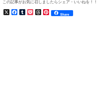
この記事がお気に召しましたらシェア・いいねを！！
X
F
T
P
T
P
Share
a
u
o
h
i
c
m
c
r
n
e
b
k
e
t
b
l
e
a
e
o
r
t
d
r
o
s
e
k
s
t