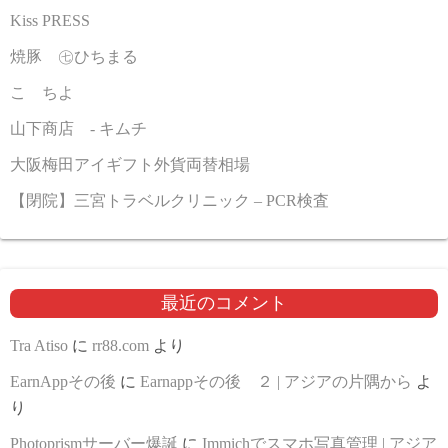
Kiss PRESS
焼豚 ㊆ひちまる
こゝちよ
山下商店 - キムチ
大阪梅田アイギフト外貨両替相場
【閉院】三宮トラベルクリニック – PCR検査
最近のコメント
Tra Atiso
に
rr88.com
より
EarnAppその後
に
Earnappその後 ２ | アジアの片隅から
よ
り
Photoprismサーバー爆誕
に
Immichでスマホ写真管理 | アジア