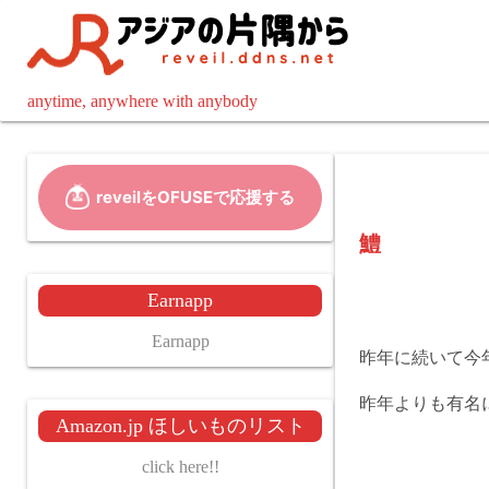
コ
ン
テ
ン
anytime, anywhere with anybody
ツ
へ
ス
キ
ッ
鱧
プ
Earnapp
Earnapp
昨年に続いて今
昨年よりも有名
Amazon.jp ほしいものリスト
click here!!