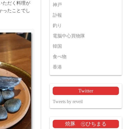
いただく料理が
神戸
かったことでし
訃報
釣り
電脳中心買物隊
韓国
食べ物
香港
Twitter
Tweets by reveil
焼豚 ㊆ひちまる