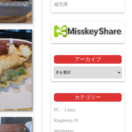
補完庫
アーカイブ
ア
ー
カ
イ
カテゴリー
ブ
PC・Linux
Raspberry Pi
Wordpress