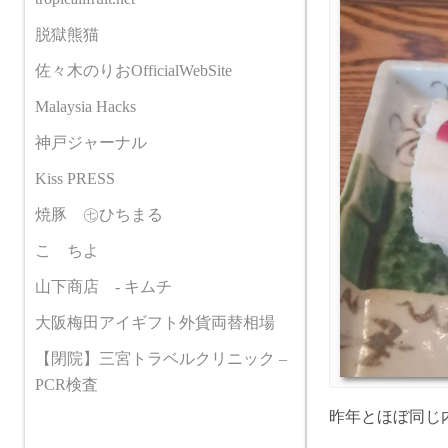
脱獄熊猫
佐々木のりおOfficialWebSite
Malaysia Hacks
神戸ジャーナル
Kiss PRESS
焼豚 ㊆ひちまる
こゝちよ
山下商店 - キムチ
大阪梅田アイギフト外貨両替相場
【閉院】三宮トラベルクリニック –
PCR検査
昨年とほぼ同じ