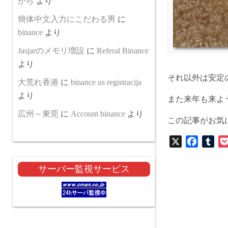
から
より
簡体中文入力にこだわる男
に
binance
より
Jasjarのメモリ増設
に
Referal Binance
より
それ以外は安定の
大荒れ香港
に
binance us registracija
より
また来年も来よう
広州～東莞
に
Account binance
より
この記事がお気
X
F
T
a
u
c
m
サーバー監視サービス
e
b
b
l
o
r
o
k