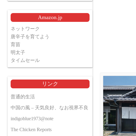
Amazon.jp
ネットワーク
唐辛子を育てよう
育苗
明太子
タイムセール
リンク
普通的生活
中国の風 – 天気良好、なお視界不良
indigoblue1973@note
The Chicken Reports