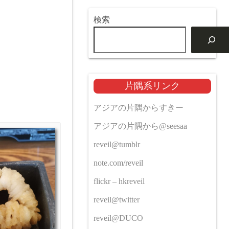
検索
片隅系リンク
アジアの片隅からすきー
アジアの片隅から@seesaa
reveil@tumblr
note.com/reveil
flickr – hkreveil
reveil@twitter
reveil@DUCO