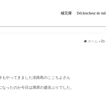
補完庫
Déclencheur de mé
ホーム
»
年もやってきました淡路島のここちよさん
になったのか今日は満席の盛況ぶりでした。