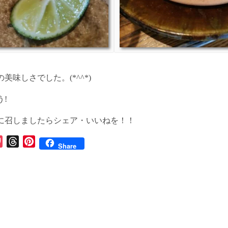
美味しさでした。(*^^*)
!
に召しましたらシェア・いいねを！！
P
T
P
Share
o
h
i
c
r
n
k
e
t
e
a
e
t
d
r
s
e
s