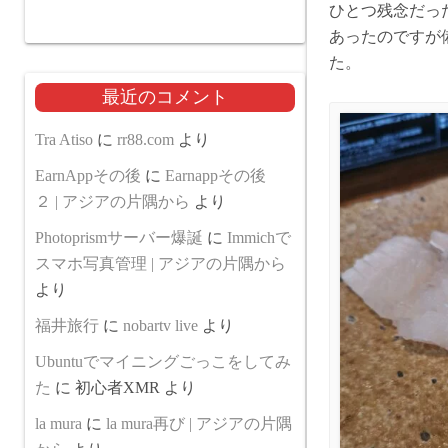
ひとつ残念だっ
あったのですが
た。
最近のコメント
Tra Atiso
に
rr88.com
より
EarnAppその後
に
Earnappその後
２ | アジアの片隅から
より
Photoprismサーバー爆誕
に
Immichで
スマホ写真管理 | アジアの片隅から
より
福井旅行
に
nobartv live
より
Ubuntuでマイニングごっこをしてみ
た
に
初心者XMR
より
la mura
に
la mura再び | アジアの片隅