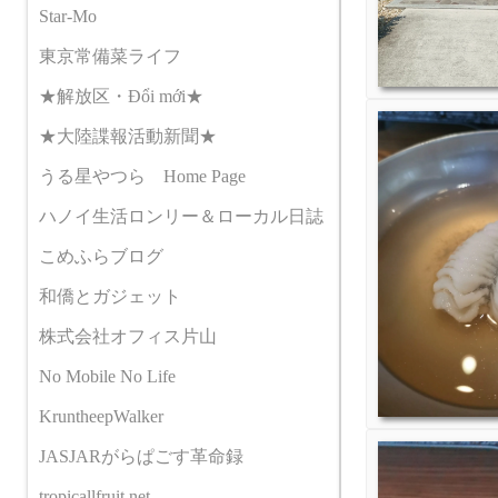
Star-Mo
東京常備菜ライフ
★解放区・Đổi mới★
★大陸諜報活動新聞★
うる星やつら Home Page
ハノイ生活ロンリー＆ローカル日誌
こめふらブログ
和僑とガジェット
株式会社オフィス片山
No Mobile No Life
KruntheepWalker
JASJARがらぱごす革命録
tropicallfruit.net