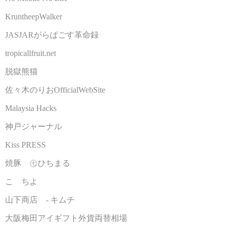
KruntheepWalker
JASJARがらぱごす革命録
tropicallfruit.net
脱獄熊猫
佐々木のりおOfficialWebSite
Malaysia Hacks
神戸ジャーナル
Kiss PRESS
焼豚 ㊆ひちまる
こゝちよ
山下商店 - キムチ
大阪梅田アイギフト外貨両替相場