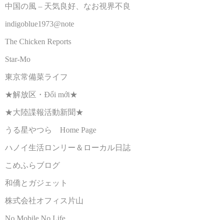
中国の風 – 天気良好、なお視界不良
indigoblue1973@note
The Chicken Reports
Star-Mo
東京常備菜ライフ
★解放区・Đổi mới★
★大陸諜報活動新聞★
うる星やつら Home Page
ハノイ生活ロンリー＆ローカル日誌
こめふらブログ
和僑とガジェット
株式会社オフィス片山
No Mobile No Life