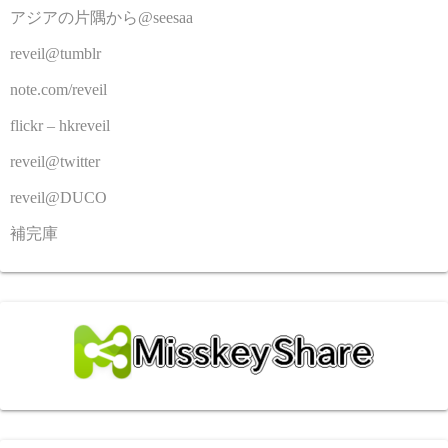
アジアの片隅から@seesaa
reveil@tumblr
note.com/reveil
flickr – hkreveil
reveil@twitter
reveil@DUCO
補完庫