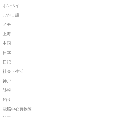
ボンベイ
むかし話
メモ
上海
中国
日本
日記
社会・生活
神戸
訃報
釣り
電脳中心買物隊