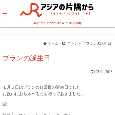
コ
ン
テ
ン
anytime, anywhere with anybody
read in your language
ツ
へ
ス
ホーム
»
ブラン
»
ブランの誕生日
キ
ッ
ブランの誕生日
プ
05-01-2023
１月５日はブランの11回目の誕生日でした。
お祝いにおちゅ〜る元を贈っておきました。