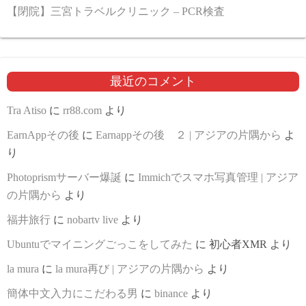
【閉院】三宮トラベルクリニック – PCR検査
最近のコメント
Tra Atiso
に
rr88.com
より
EarnAppその後
に
Earnappその後 ２ | アジアの片隅から
よ
り
Photoprismサーバー爆誕
に
Immichでスマホ写真管理 | アジア
の片隅から
より
福井旅行
に
nobartv live
より
Ubuntuでマイニングごっこをしてみた
に
初心者XMR
より
la mura
に
la mura再び | アジアの片隅から
より
簡体中文入力にこだわる男
に
binance
より