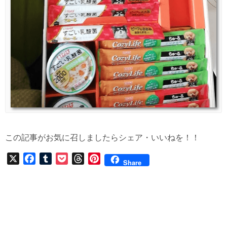
この記事がお気に召しましたらシェア・いいねを！！
X
F
T
P
T
P
Share
a
u
o
h
i
c
m
c
r
n
e
b
k
e
t
b
l
e
a
e
o
r
t
d
r