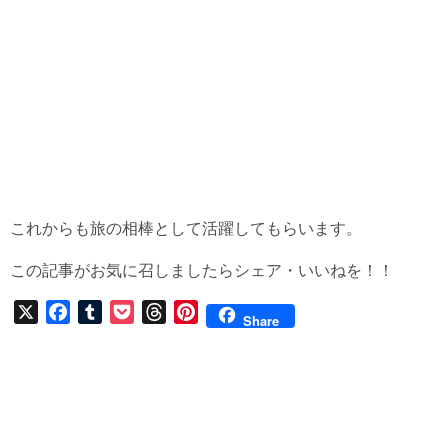
これからも旅の相棒として活躍してもらいます。
この記事がお気に召しましたらシェア・いいねを！！
X
F
T
P
T
P
Share
a
u
o
h
i
c
m
c
r
n
e
b
k
e
t
b
l
e
a
e
o
r
t
d
r