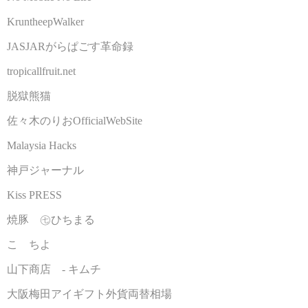
KruntheepWalker
JASJARがらぱごす革命録
tropicallfruit.net
脱獄熊猫
佐々木のりおOfficialWebSite
Malaysia Hacks
神戸ジャーナル
Kiss PRESS
焼豚 ㊆ひちまる
こゝちよ
山下商店 - キムチ
大阪梅田アイギフト外貨両替相場