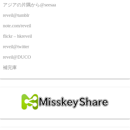
アジアの片隅から@seesaa
reveil@tumblr
note.com/reveil
flickr – hkreveil
reveil@twitter
reveil@DUCO
補完庫