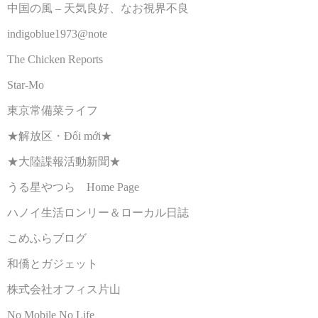
中国の風 – 天気良好、なお視界不良
indigoblue1973@note
The Chicken Reports
Star-Mo
東京常備菜ライフ
★解放区・Đổi mới★
★大陸諜報活動新聞★
うる星やつら Home Page
ハノイ生活ロンリー＆ローカル日誌
こめふらブログ
和僑とガジェット
株式会社オフィス片山
No Mobile No Life