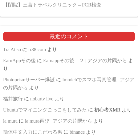
【閉院】三宮トラベルクリニック – PCR検査
最近のコメント
Tra Atiso
に
rr88.com
より
EarnAppその後
に
Earnappその後 ２ | アジアの片隅から
よ
り
Photoprismサーバー爆誕
に
Immichでスマホ写真管理 | アジア
の片隅から
より
福井旅行
に
nobartv live
より
Ubuntuでマイニングごっこをしてみた
に
初心者XMR
より
la mura
に
la mura再び | アジアの片隅から
より
簡体中文入力にこだわる男
に
binance
より