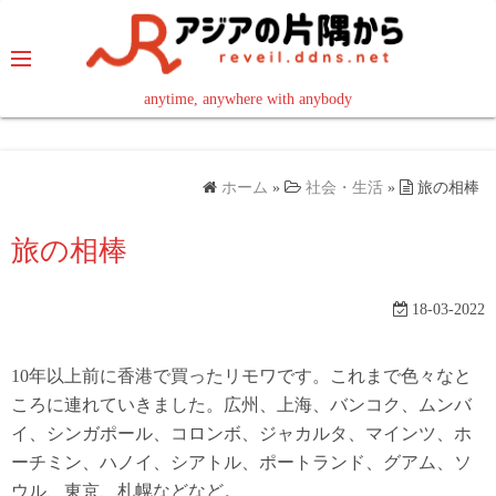
コ
ン
テ
ン
anytime, anywhere with anybody
read in your language
ツ
へ
ス
ホーム
»
社会・生活
»
旅の相棒
キ
ッ
旅の相棒
プ
18-03-2022
10年以上前に香港で買ったリモワです。これまで色々なと
ころに連れていきました。広州、上海、バンコク、ムンバ
イ、シンガポール、コロンボ、ジャカルタ、マインツ、ホ
ーチミン、ハノイ、シアトル、ポートランド、グアム、ソ
ウル、東京、札幌などなど。