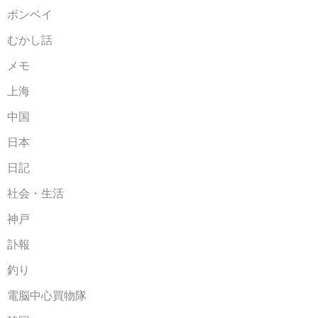
ボンベイ
むかし話
メモ
上海
中国
日本
日記
社会・生活
神戸
訃報
釣り
電脳中心買物隊