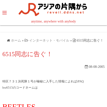
コ
ン
テ
ン
anytime, anywhere with anybody
read in your language
ツ
へ
ス
ホーム
»
インターネット・モバイル
»
6515同志に告ぐ！
キ
ッ
6515同志に告ぐ！
プ
08-08-2005
特区７３１決死隊１号が極秘に入手した情報によればiPAQ
hw6515のコードネームは
BEETLES