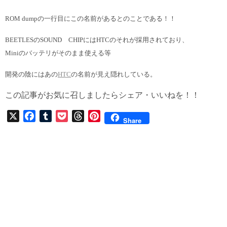
ROM dumpの一行目にこの名前があるとのことである！！
BEETLESのSOUND CHIPにはHTCのそれが採用されており、
Miniのバッテリがそのまま使える等
開発の陰にはあの
HTC
の名前が
見え隠れしている。
この記事がお気に召しましたらシェア・いいねを！！
X
F
T
P
T
P
Share
a
u
o
h
i
c
m
c
r
n
e
b
k
e
t
b
l
e
a
e
o
r
t
d
r
o
s
e
k
s
t