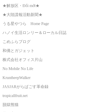
★解放区・Đổi mới★
★大陸諜報活動新聞★
うる星やつら Home Page
ハノイ生活ロンリー＆ローカル日誌
こめふらブログ
和僑とガジェット
株式会社オフィス片山
No Mobile No Life
KruntheepWalker
JASJARがらぱごす革命録
tropicallfruit.net
脱獄熊猫