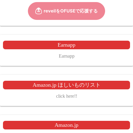
Earnapp
Earnapp
Amazon.jp ほしいものリスト
click here!!
Amazon.jp