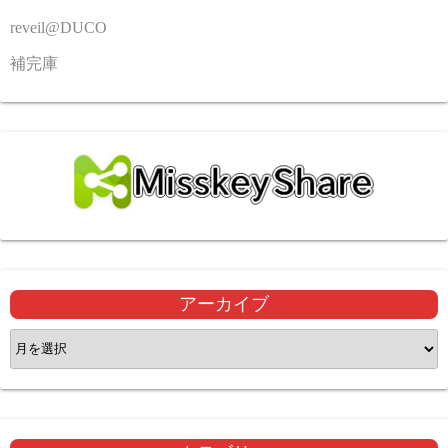
reveil@DUCO
補完庫
アーカイブ
ア
ー
カ
イ
ブ