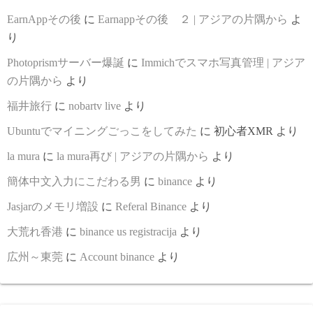
EarnAppその後
に
Earnappその後 ２ | アジアの片隅から
よ
り
Photoprismサーバー爆誕
に
Immichでスマホ写真管理 | アジア
の片隅から
より
福井旅行
に
nobartv live
より
Ubuntuでマイニングごっこをしてみた
に
初心者XMR
より
la mura
に
la mura再び | アジアの片隅から
より
簡体中文入力にこだわる男
に
binance
より
Jasjarのメモリ増設
に
Referal Binance
より
大荒れ香港
に
binance us registracija
より
広州～東莞
に
Account binance
より