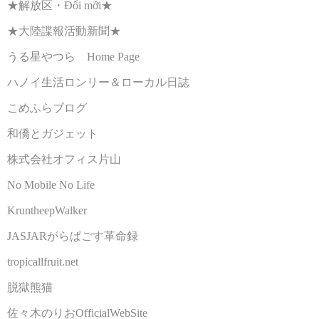
★解放区・Đổi mới★
★大陸諜報活動新聞★
うる星やつら Home Page
ハノイ生活ロンリー＆ローカル日誌
こめふらブログ
和僑とガジェット
株式会社オフィス片山
No Mobile No Life
KruntheepWalker
JASJARがらぱごす革命録
tropicallfruit.net
脱獄熊猫
佐々木のりおOfficialWebSite