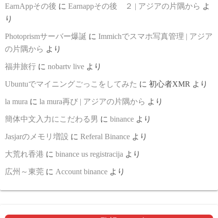
EarnAppその後
に
Earnappその後 ２ | アジアの片隅から
よ
り
Photoprismサーバー爆誕
に
Immichでスマホ写真管理 | アジア
の片隅から
より
福井旅行
に
nobartv live
より
Ubuntuでマイニングごっこをしてみた
に
初心者XMR
より
la mura
に
la mura再び | アジアの片隅から
より
簡体中文入力にこだわる男
に
binance
より
Jasjarのメモリ増設
に
Referal Binance
より
大荒れ香港
に
binance us registracija
より
広州～東莞
に
Account binance
より