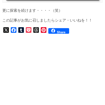
更に探索を続けます・・・・（笑）
この記事がお気に召しましたらシェア・いいねを！！
X
F
T
P
T
P
Share
a
u
o
h
i
c
m
c
r
n
e
b
k
e
t
b
l
e
a
e
o
r
t
d
r
o
s
e
k
s
t