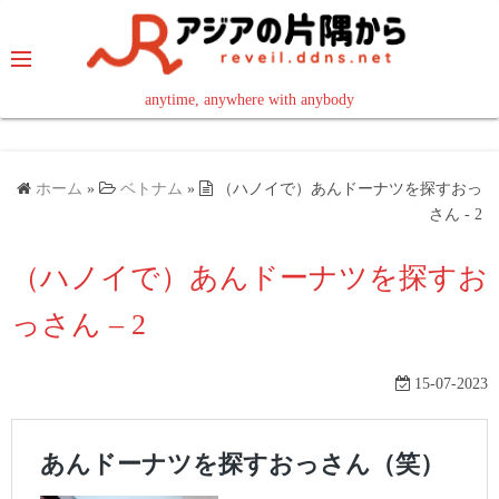
コ
ン
テ
ン
anytime, anywhere with anybody
read in your language
ツ
へ
ス
ホーム
»
ベトナム
»
（ハノイで）あんドーナツを探すおっ
キ
さん - 2
ッ
（ハノイで）あんドーナツを探すお
プ
っさん – 2
15-07-2023