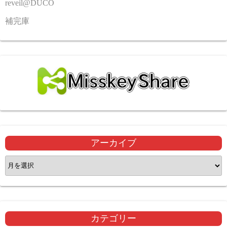
reveil@DUCO
補完庫
アーカイブ
ア
ー
カ
イ
ブ
カテゴリー