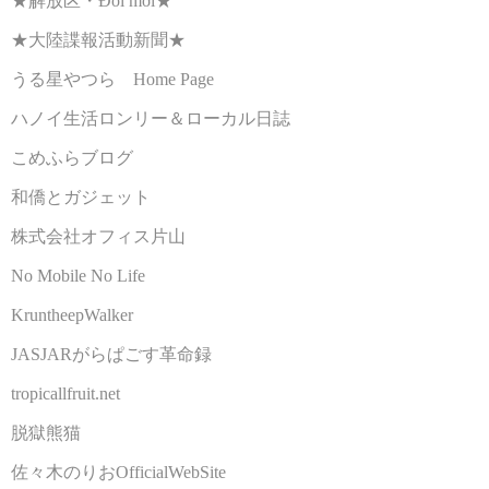
★解放区・Đổi mới★
★大陸諜報活動新聞★
うる星やつら Home Page
ハノイ生活ロンリー＆ローカル日誌
こめふらブログ
和僑とガジェット
株式会社オフィス片山
No Mobile No Life
KruntheepWalker
JASJARがらぱごす革命録
tropicallfruit.net
脱獄熊猫
佐々木のりおOfficialWebSite