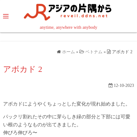
コ
ン
テ
ン
anytime, anywhere with anybody
read in your language
ツ
へ
ス
ホーム
»
ベトナム
»
アボカド 2
キ
ッ
アボカド 2
プ
12-10-2023
アボカドにようやくちょっとした変化が現れ始めました。
パックリ割れたその中に芽らしき緑の部分と下部には可愛
い根のようなものが出てきました。
伸びろ伸びろ〜