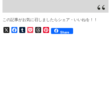
この記事がお気に召しましたらシェア・いいねを！！
X
F
T
P
T
P
Share
a
u
o
h
i
c
m
c
r
n
e
b
k
e
t
b
l
e
a
e
o
r
t
d
r
o
s
e
k
s
t