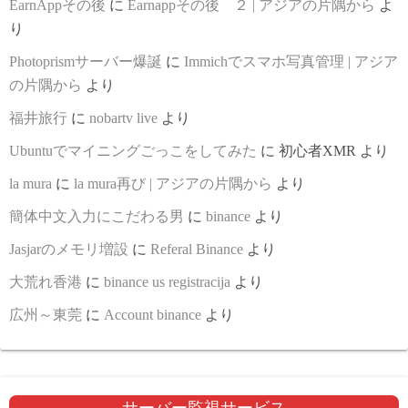
EarnAppその後
に
Earnappその後 ２ | アジアの片隅から
よ
り
Photoprismサーバー爆誕
に
Immichでスマホ写真管理 | アジア
の片隅から
より
福井旅行
に
nobartv live
より
Ubuntuでマイニングごっこをしてみた
に
初心者XMR
より
la mura
に
la mura再び | アジアの片隅から
より
簡体中文入力にこだわる男
に
binance
より
Jasjarのメモリ増設
に
Referal Binance
より
大荒れ香港
に
binance us registracija
より
広州～東莞
に
Account binance
より