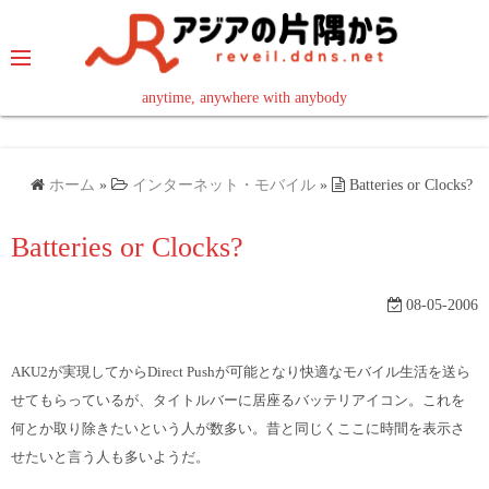
コ
ン
テ
ン
anytime, anywhere with anybody
read in your language
ツ
へ
ス
ホーム
»
インターネット・モバイル
»
Batteries or Clocks?
キ
ッ
Batteries or Clocks?
プ
08-05-2006
AKU2が実現してからDirect Pushが可能となり快適なモバイル生活を送ら
せてもらっているが、タイトルバーに居座るバッテリアイコン。これを
何とか取り除きたいという人が数多い。昔と同じくここに時間を表示さ
せたいと言う人も多いようだ。