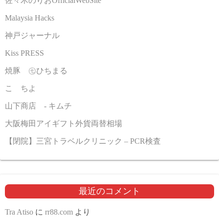
佐々木のりおOfficialWebSite
Malaysia Hacks
神戸ジャーナル
Kiss PRESS
焼豚 ㊆ひちまる
こゝちよ
山下商店 - キムチ
大阪梅田アイギフト外貨両替相場
【閉院】三宮トラベルクリニック – PCR検査
最近のコメント
Tra Atiso
に
rr88.com
より