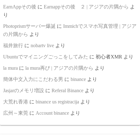
EarnAppその後
に
Earnappその後 ２ | アジアの片隅から
よ
り
Photoprismサーバー爆誕
に
Immichでスマホ写真管理 | アジア
の片隅から
より
福井旅行
に
nobartv live
より
Ubuntuでマイニングごっこをしてみた
に
初心者XMR
より
la mura
に
la mura再び | アジアの片隅から
より
簡体中文入力にこだわる男
に
binance
より
Jasjarのメモリ増設
に
Referal Binance
より
大荒れ香港
に
binance us registracija
より
広州～東莞
に
Account binance
より