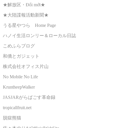
★解放区・Đổi mới★
★大陸諜報活動新聞★
うる星やつら Home Page
ハノイ生活ロンリー＆ローカル日誌
こめふらブログ
和僑とガジェット
株式会社オフィス片山
No Mobile No Life
KruntheepWalker
JASJARがらぱごす革命録
tropicallfruit.net
脱獄熊猫