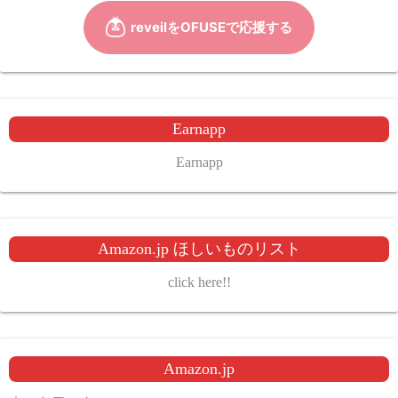
Earnapp
Earnapp
Amazon.jp ほしいものリスト
click here!!
Amazon.jp