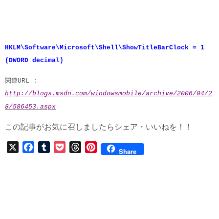
HKLM\Software\Microsoft\Shell\ShowTitleBarClock = 1
(DWORD decimal)
関連URL :
http://blogs.msdn.com/windowsmobile/archive/2006/04/2
8/586453.aspx
この記事がお気に召しましたらシェア・いいねを！！
X
F
T
P
T
P
Share
a
u
o
h
i
c
m
c
r
n
e
b
k
e
t
b
l
e
a
e
o
r
t
d
r
o
s
e