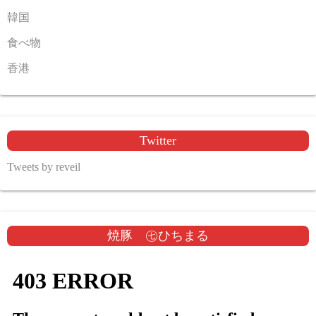
韓国
食べ物
香港
Twitter
Tweets by reveil
焼豚 ㊆ひちまる