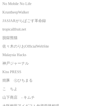
No Mobile No Life
KruntheepWalker
JASJARがらぱごす革命録
tropicallfruit.net
脱獄熊猫
佐々木のりおOfficialWebSite
Malaysia Hacks
神戸ジャーナル
Kiss PRESS
焼豚 ㊆ひちまる
こゝちよ
山下商店 - キムチ
大阪梅田アイギフト外貨両替相場