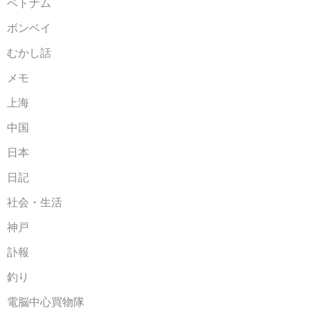
ベトナム
ボンベイ
むかし話
メモ
上海
中国
日本
日記
社会・生活
神戸
訃報
釣り
電脳中心買物隊