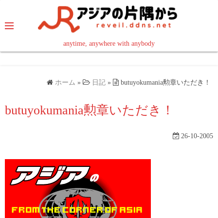
コ
ン
テ
ン
anytime, anywhere with anybody
read in your language
ツ
へ
ス
ホーム
»
日記
»
butuyokumania勲章いただき！
キ
ッ
butuyokumania勲章いただき！
プ
26-10-2005