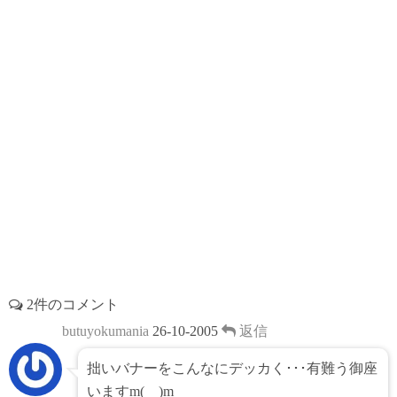
t
2件のコメント
butuyokumania
26-10-2005
返信
拙いバナーをこんなにデッカく･･･有難う御座
いますm(__)m