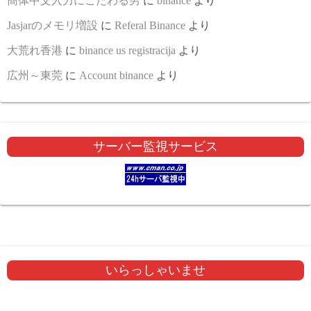
簡体中文入力にこだわる男
に
binance
より
Jasjarのメモリ増設
に
Referal Binance
より
大荒れ香港
に
binance us registracija
より
広州～東莞
に
Account binance
より
サーバー監視サービス
いらっしゃいませ