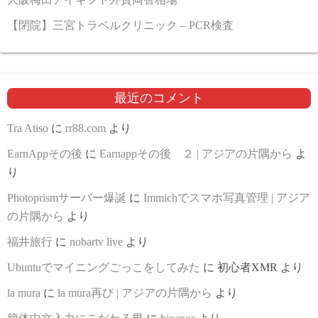
【閉院】三宮トラベルクリニック – PCR検査
最近のコメント
Tra Atiso
に
rr88.com
より
EarnAppその後
に
Earnappその後 ２ | アジアの片隅から
よ
り
Photoprismサーバー爆誕
に
Immichでスマホ写真管理 | アジア
の片隅から
より
福井旅行
に
nobartv live
より
Ubuntuでマイニングごっこをしてみた
に
初心者XMR
より
la mura
に
la mura再び | アジアの片隅から
より