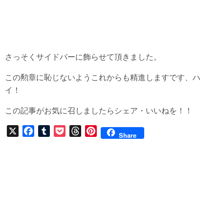
さっそくサイドバーに飾らせて頂きました。
この勲章に恥じないようこれからも精進しますです、ハ
イ！
この記事がお気に召しましたらシェア・いいねを！！
X
F
T
P
T
P
Share
a
u
o
h
i
c
m
c
r
n
e
b
k
e
t
b
l
e
a
e
o
r
t
d
r
o
s
e
k
s