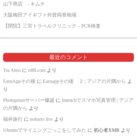
山下商店 - キムチ
大阪梅田アイギフト外貨両替相場
【閉院】三宮トラベルクリニック – PCR検査
最近のコメント
Tra Atiso
に
rr88.com
より
EarnAppその後
に
Earnappその後 ２ | アジアの片隅から
よ
り
Photoprismサーバー爆誕
に
Immichでスマホ写真管理 | アジア
の片隅から
より
福井旅行
に
nobartv live
より
Ubuntuでマイニングごっこをしてみた
に
初心者XMR
より