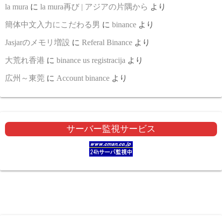
la mura
に
la mura再び | アジアの片隅から
より
簡体中文入力にこだわる男
に
binance
より
Jasjarのメモリ増設
に
Referal Binance
より
大荒れ香港
に
binance us registracija
より
広州～東莞
に
Account binance
より
サーバー監視サービス