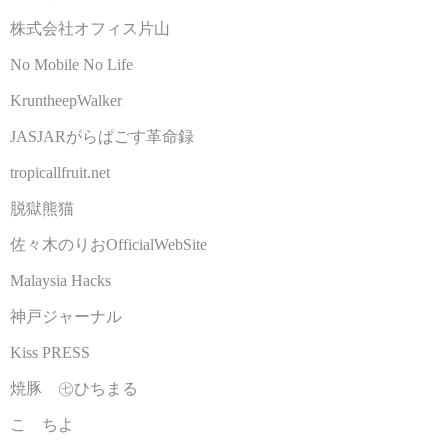
株式会社オフィス片山
No Mobile No Life
KruntheepWalker
JASJARがらぱごす革命録
tropicallfruit.net
脱獄熊猫
佐々木のりおOfficialWebSite
Malaysia Hacks
神戸ジャーナル
Kiss PRESS
焼豚 ㊆ひちまる
こゝちよ