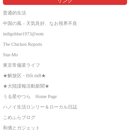
リンク
普通的生活
中国の風 – 天気良好、なお視界不良
indigoblue1973@note
The Chicken Reports
Star-Mo
東京常備菜ライフ
★解放区・Đổi mới★
★大陸諜報活動新聞★
うる星やつら Home Page
ハノイ生活ロンリー＆ローカル日誌
こめふらブログ
和僑とガジェット