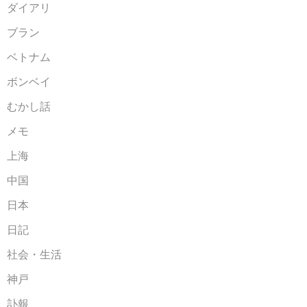
ダイアリ
ブラン
ベトナム
ボンベイ
むかし話
メモ
上海
中国
日本
日記
社会・生活
神戸
訃報