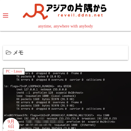
コ
ン
テ
ン
anytime, anywhere with anybody
read in your language
ツ
へ
ス
メモ
キ
ッ
プ
PC・Linux
9月
6日