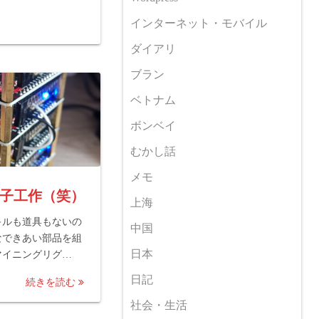
インターネット・モバイル
ダイアリ
ブラン
ベトナム
ボンベイ
むかし話
メモ
子工作（笑）
上海
キルも道具もないの
中国
なできあい部品を組
日本
マイニングリグ…
日記
続きを読む
社会・生活