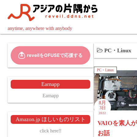
コ
ン
テ
ン
anytime, anywhere with anybody
ツ
へ
PC・Linux
ス
キ
ッ
PC・Linux
プ
Earnapp
Earnapp
8月
3日
2022
Amazon.jp ほしいものリスト
VAIOを素人
click here!!
お話