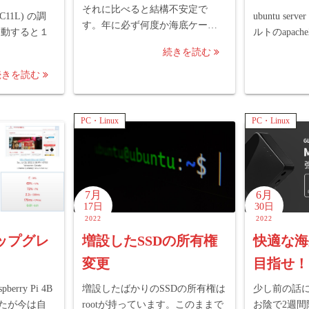
それに比べると結構不安定で
C11L) の調
ubuntu ser
す。年に必ず何度か海底ケー…
起動すると１
ルトのapac
続きを読む
続きを読む
PC・Linux
PC・Linux
7月
6月
17日
30日
2022
2022
ップグレ
増設したSSDの所有権
快適な海
変更
目指せ！
rry Pi 4B
増設したばかりのSSDの所有権は
少し前の話
たが今は自
rootが持っています。このままで
お陰で2週