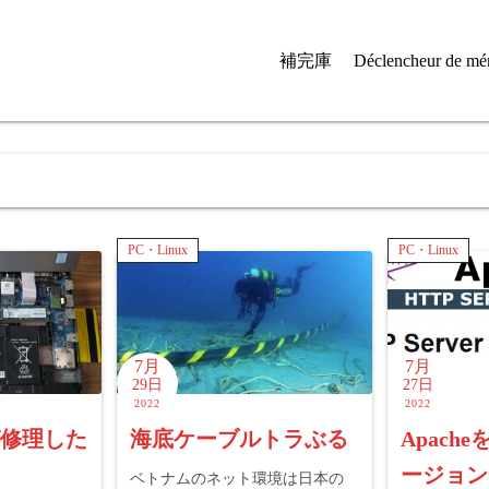
補完庫
Déclencheur de mé
PC・Linux
PC・Linux
7月
7月
29日
27日
2022
2022
が修理した
海底ケーブルトラぶる
Apach
ージョン
ベトナムのネット環境は日本の