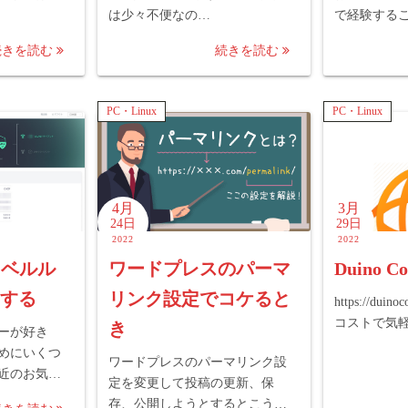
は少々不便なの…
で経験する
続きを読む
続きを読む
PC・Linux
PC・Linux
4月
3月
24日
29日
2022
2022
トラベルル
ワードプレスのパーマ
Duino Co
Pする
リンク設定でコケると
https://dui
コストで気
き
ーが好き
めにいくつ
ワードプレスのパーマリンク設
近のお気…
定を変更して投稿の更新、保
存、公開しようとするとこう…