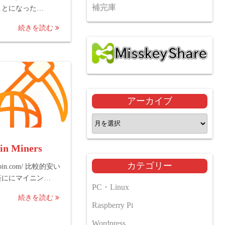
補完庫
ことになった…
続きを読む
アーカイブ
ア
ー
カ
in Miners
イ
カテゴリー
nocoin.com/ 比較的安い
ブ
軽ににマイニン…
PC・Linux
続きを読む
Raspberry Pi
Wordpress