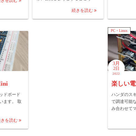
続きを読む
続きを読む
PC・Linux
3月
2日
2022
ini
楽しい電
ッドボード
ハンダのス
います。 取
で調達可能
み合わせて
続きを読む