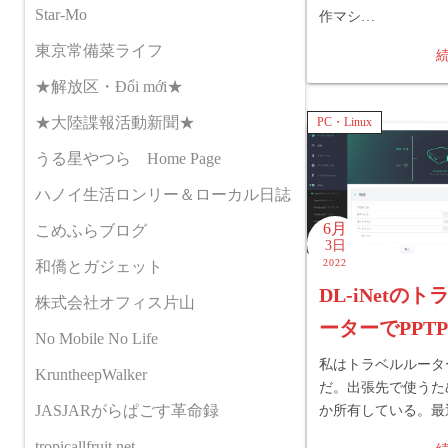
Star-Mo
作マシ…
東京常備菜ライフ
★解放区・Đổi mới★
★大陸諜報活動新聞★
PC・Linux
うる星やつら Home Page
ハノイ生活ロンリー＆ローカル日誌
6月
こめふらブログ
3日
2022
和僑とガジェット
DL-iNetの
株式会社オフィス片山
ーターでPPT
No Mobile No Life
私はトラベルルータ
KruntheepWalker
だ。出張先で使うた
JASJARがらぱごす革命録
か所有している。最
tropicallfruit.net