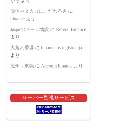
から
より
簡体中文入力にこだわる男
に
binance
より
Jasjarのメモリ増設
に
Referal Binance
より
大荒れ香港
に
binance us registracija
より
広州～東莞
に
Account binance
より
サーバー監視サービス