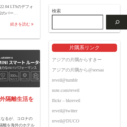
ver 22.04 LTSのデフォ
検索
he2のバー…
続きを読む
片隅系リンク
アジアの片隅からすきー
アジアの片隅から@seesaa
reveil@tumblr
note.com/reveil
外隔離生活を
flickr – hkreveil
reveil@twitter
になるが、コロナの
reveil@DUCO
間隔離を海外のホテル