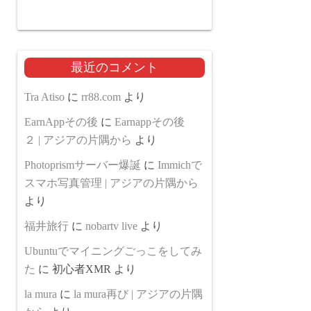
投
稿
最近のコメント
の
Tra Atiso
に
rr88.com
より
ペ
EarnAppその後
に
Earnappその後
ー
２ | アジアの片隅から
より
ジ
Photoprismサーバー爆誕
に
Immichで
送
スマホ写真管理 | アジアの片隅から
より
り
福井旅行
に
nobartv live
より
Ubuntuでマイニングごっこをしてみ
た
に
初心者XMR
より
la mura
に
la mura再び | アジアの片隅