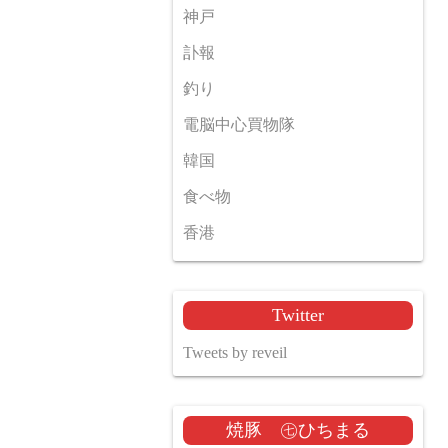
神戸
訃報
釣り
電脳中心買物隊
韓国
食べ物
香港
Twitter
Tweets by reveil
焼豚 ㊆ひちまる