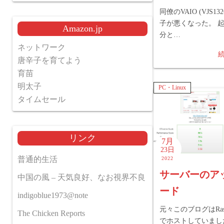
同僚のVAIO (VJS132
子が悪くなった。 
Amazon.jp
分と…
ネットワーク
唐辛子を育てよう
育苗
明太子
PC・Linux
タイムセール
リンク
7月
23日
普通的生活
2022
サーバーのア
中国の風 – 天気良好、なお視界不良
ード
indigoblue1973@note
元々このブログはRaspbe
The Chicken Reports
でホストしていまし