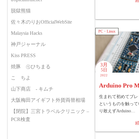
脱獄熊猫
佐々木のりおOfficialWebSite
PC・Linux
Malaysia Hacks
神戸ジャーナル
Kiss PRESS
3月
焼豚 ㊆ひちまる
5日
2022
こゝちよ
Arduino Pro M
山下商店 - キムチ
生まれて初めてブレ
大阪梅田アイギフト外貨両替相場
というものを触って
り敢えずArduino…
【閉院】三宮トラベルクリニック –
PCR検査