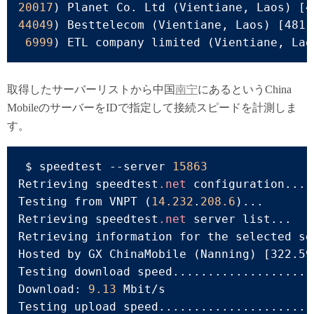
20017
) Planet Co. Ltd (Vientiane, Laos) 
[4
44049
) Besttelecom (Vientiane, Laos) 
[481.
6999
) ETL company limited (Vientiane, Lao
取得したサーバーリストから中国
南宁
にあるというChina
MobileのサーバーをIDで指定して接続スピードを計測しま
す。
 $ speedtest 
--server
15863
Retrieving speedtest
.net
 configuration...

Testing from VNPT (
14.232
.
208.6
)...

Retrieving speedtest
.net
 server list...

Retrieving information for the selected ser
Hosted by GX ChinaMobile (Nanning) 
[322.59
Testing download speed....................
Download: 
9.13
 Mbit/s

Testing upload speed......................