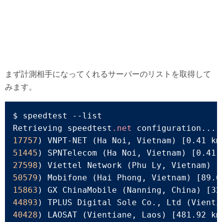
まず計測相手になってくれるサーバーのリストを取得して
みます。
$ speedtest 
--list
Retrieving speedtest
.net
17757
) VNPT-NET (Ha Noi, Vietnam) 
[0.41 km
51445
) SPNTelecom (Ha Noi, Vietnam) 
[0.41 
27598
) Viettel Network (Phu Ly, Vietnam) 
[
50579
) Mobifone (Hai Phong, Vietnam) 
[89.6
15863
) GX ChinaMobile (Nanning, China) 
[32
44893
) TPLUS Digital Sole Co., Ltd (Vienti
40428
) LAOSAT (Vientiane, Laos) 
[481.92 km