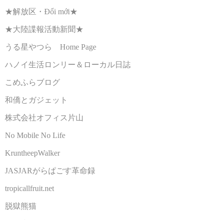
★解放区・Đổi mới★
★大陸諜報活動新聞★
うる星やつら Home Page
ハノイ生活ロンリー＆ローカル日誌
こめふらブログ
和僑とガジェット
株式会社オフィス片山
No Mobile No Life
KruntheepWalker
JASJARがらぱごす革命録
tropicallfruit.net
脱獄熊猫