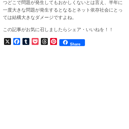
つどこで問題が発生してもおかしくないとは言え、半年に
一度大きな問題が発生するとなるとネット依存社会にとっ
ては結構大きなダメージですよね。
この記事がお気に召しましたらシェア・いいねを！！
X
F
T
P
T
P
Share
a
u
o
h
i
c
m
c
r
n
e
b
k
e
t
b
l
e
a
e
o
r
t
d
r
o
s
e
k
s
t