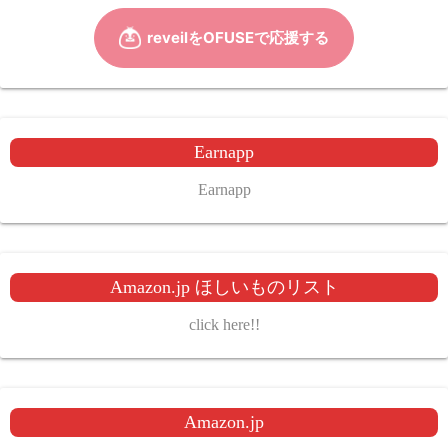
Earnapp
Earnapp
Amazon.jp ほしいものリスト
click here!!
Amazon.jp