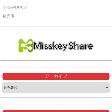
reveil@DUCO
補完庫
アーカイブ
ア
ー
カ
イ
ブ