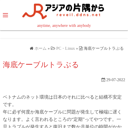
コ
ン
テ
ン
anytime, anywhere with anybody
read in your language
ツ
へ
ス
ホーム
»
PC・Linux
»
海底ケーブルトラぶる
キ
ッ
海底ケーブルトラぶる
プ
29-07-2022
ベトナムのネット環境は日本のそれに比べると結構不安定
です。
年に必ず何度か海底ケーブルに問題が発生して極端に遅く
なります。よく言われるところの“定期”ってやつです。一
旦トラブルが発生すると復旧まで数か月単位の時間がかか