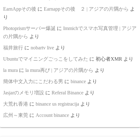
EarnAppその後
に
Earnappその後 ２ | アジアの片隅から
よ
り
Photoprismサーバー爆誕
に
Immichでスマホ写真管理 | アジア
の片隅から
より
福井旅行
に
nobartv live
より
Ubuntuでマイニングごっこをしてみた
に
初心者XMR
より
la mura
に
la mura再び | アジアの片隅から
より
簡体中文入力にこだわる男
に
binance
より
Jasjarのメモリ増設
に
Referal Binance
より
大荒れ香港
に
binance us registracija
より
広州～東莞
に
Account binance
より