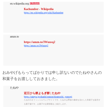
en.wikipedia.org
6 Pockets
Kachumber - Wikipedia
https://en.wikipedia.org/wiki/Kachumber
amzn.to
https://amzn.to/3Wuusq2
https://amzn.to/3Wuusq2
おみやげもらってばかりでは申し訳ないのでたねやさんの
和菓子をお渡ししておきました。
たねや
近江ひら餅よもぎ餅 | たねや
https://taneya.jp/okashi/season/hiramochi_yomogi
たねやのオフィシャルウェブサイトです。たねやは季節の素材を活かした和菓子を販売す
る菓子舗です。お菓子や企業情報をご紹介します。