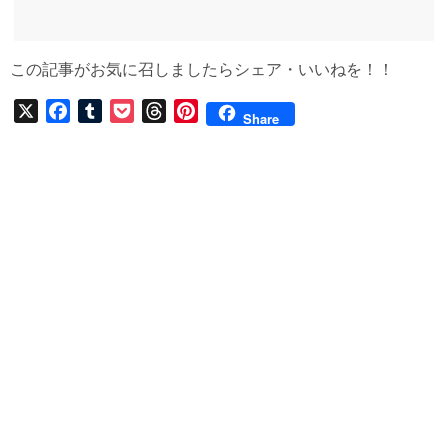
この記事がお気に召しましたらシェア・いいねを！！
X
F
T
P
T
P
Share
a
u
o
h
i
c
m
c
r
n
e
b
k
e
t
b
l
e
a
e
o
r
t
d
r
o
s
e
k
s
t