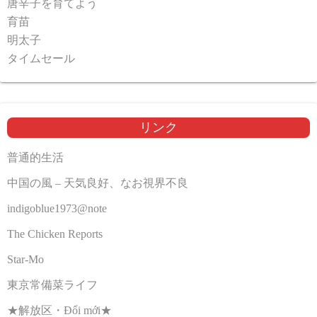
唐辛子を育てよう
育苗
明太子
タイムセール
リンク
普通的生活
中国の風 – 天気良好、なお視界不良
indigoblue1973@note
The Chicken Reports
Star-Mo
東京常備菜ライフ
★解放区・Đổi mới★