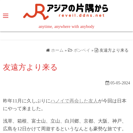
コ
ン
テ
ン
anytime, anywhere with anybody
read in your language
ツ
へ
ス
ホーム
»
ボンベイ
»
友遠方より来る
キ
ッ
友遠方より来る
プ
05-05-2024
昨年11月に久しぶりに
ハノイで再会した友人
が今回は日本
にやって来ました。
浅草、箱根、富士山、立山、白川郷、京都、大阪、神戸、
広島を12日かけて周遊するというなんとも豪勢な旅です。