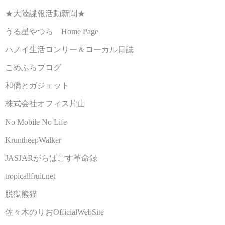
★大陸諜報活動新聞★
うる星やつら Home Page
ハノイ生活ロンリー＆ローカル日誌
こめふらブログ
和僑とガジェット
株式会社オフィス片山
No Mobile No Life
KruntheepWalker
JASJARがらぱごす革命録
tropicallfruit.net
脱獄熊猫
佐々木のりおOfficialWebSite