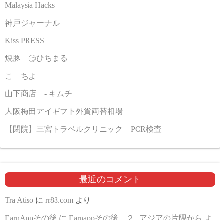
Malaysia Hacks
神戸ジャーナル
Kiss PRESS
焼豚 ㊆ひちまる
こゝちよ
山下商店 - キムチ
大阪梅田アイギフト外貨両替相場
【閉院】三宮トラベルクリニック – PCR検査
最近のコメント
Tra Atiso
に
rr88.com
より
EarnAppその後
に
Earnappその後 ２ | アジアの片隅から
よ