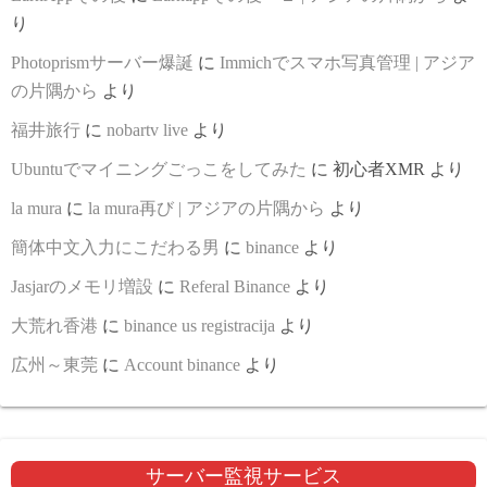
り
Photoprismサーバー爆誕
に
Immichでスマホ写真管理 | アジア
の片隅から
より
福井旅行
に
nobartv live
より
Ubuntuでマイニングごっこをしてみた
に
初心者XMR
より
la mura
に
la mura再び | アジアの片隅から
より
簡体中文入力にこだわる男
に
binance
より
Jasjarのメモリ増設
に
Referal Binance
より
大荒れ香港
に
binance us registracija
より
広州～東莞
に
Account binance
より
サーバー監視サービス