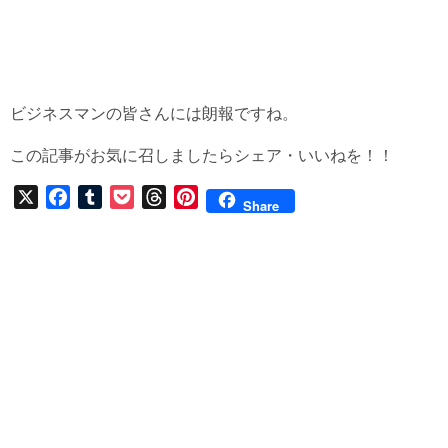
ビジネスマンの皆さんには朗報ですね。
この記事がお気に召しましたらシェア・いいねを！！
X
F
T
P
T
P
Share
a
u
o
h
i
c
m
c
r
n
e
b
k
e
t
b
l
e
a
e
o
r
t
d
r
o
s
e
k
s
t