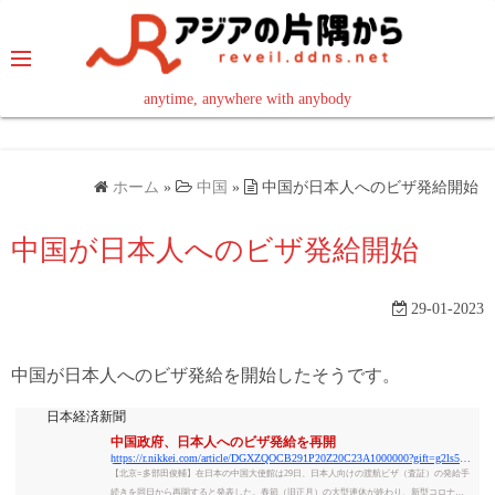
コ
ン
テ
ン
anytime, anywhere with anybody
read in your language
ツ
へ
ス
ホーム
»
中国
»
中国が日本人へのビザ発給開始
キ
ッ
中国が日本人へのビザ発給開始
プ
29-01-2023
中国が日本人へのビザ発給を開始したそうです。
日本経済新聞
中国政府、日本人へのビザ発給を再開
https://r.nikkei.com/article/DGXZQOCB291P20Z20C23A1000000?gift=g2ls5j1j_Wqjg4NjYwMTQ1NjikQm5xaaAyAQ.93MOeCNY
【北京=多部田俊輔】在日本の中国大使館は29日、日本人向けの渡航ビザ（査証）の発給手
続きを同日から再開すると発表した。春節（旧正月）の大型連休が終わり、新型コロナウ