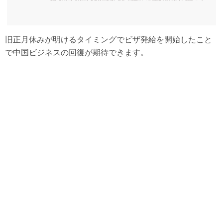
イルスを封じ込める「ゼロコロナ」政策で減速した国内経済を早期にテコ入れするため、
日中間のビジネス交流の活性化を狙ったとみられる。日本政府が中国からの渡航者への水
際対策を強化したことを受けて、中国政府は10日からビザの発給業務を停止し
旧正月休みが明けるタイミングでビザ発給を開始したこと
で中国ビジネスの回復が期待できます。