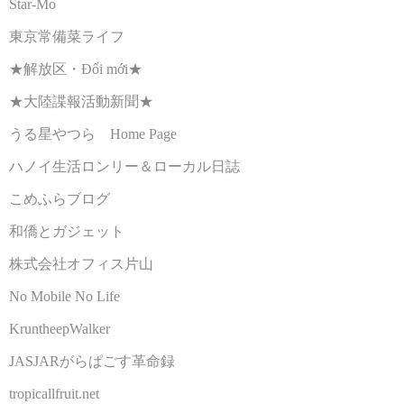
Star-Mo
東京常備菜ライフ
★解放区・Đổi mới★
★大陸諜報活動新聞★
うる星やつら Home Page
ハノイ生活ロンリー＆ローカル日誌
こめふらブログ
和僑とガジェット
株式会社オフィス片山
No Mobile No Life
KruntheepWalker
JASJARがらぱごす革命録
tropicallfruit.net