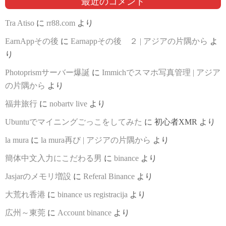
最近のコメント
Tra Atiso
に
rr88.com
より
EarnAppその後
に
Earnappその後 ２ | アジアの片隅から
よ
り
Photoprismサーバー爆誕
に
Immichでスマホ写真管理 | アジア
の片隅から
より
福井旅行
に
nobartv live
より
Ubuntuでマイニングごっこをしてみた
に
初心者XMR
より
la mura
に
la mura再び | アジアの片隅から
より
簡体中文入力にこだわる男
に
binance
より
Jasjarのメモリ増設
に
Referal Binance
より
大荒れ香港
に
binance us registracija
より
広州～東莞
に
Account binance
より