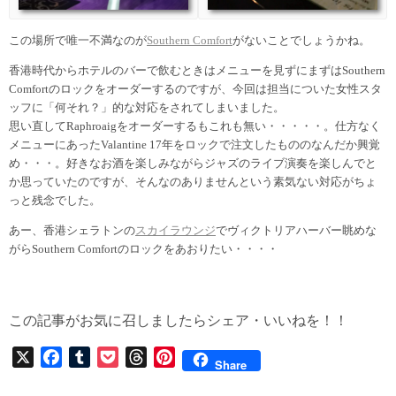
この場所で唯一不満なのが
Southern Comfort
がないことでしょうかね。
香港時代からホテルのバーで飲むときはメニューを見ずにまずはSouthern
Comfortのロックをオーダーするのですが、今回は担当についた女性スタ
ッフに「何それ？」的な対応をされてしまいました。
思い直してRaphroaigをオーダーするもこれも無い・・・・・。仕方なく
メニューにあったValantine 17年をロックで注文したもののなんだか興覚
め・・・。好きなお酒を楽しみながらジャズのライブ演奏を楽しんでと
か思っていたのですが、そんなのありませんという素気ない対応がちょ
っと残念でした。
あー、香港シェラトンの
スカイラウンジ
でヴィクトリアハーバー眺めな
がらSouthern Comfortのロックをあおりたい・・・・
この記事がお気に召しましたらシェア・いいねを！！
X
F
T
P
T
P
Share
a
u
o
h
i