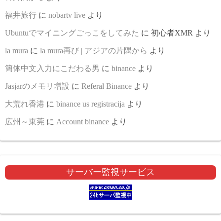
福井旅行
に
nobartv live
より
Ubuntuでマイニングごっこをしてみた
に
初心者XMR
より
la mura
に
la mura再び | アジアの片隅から
より
簡体中文入力にこだわる男
に
binance
より
Jasjarのメモリ増設
に
Referal Binance
より
大荒れ香港
に
binance us registracija
より
広州～東莞
に
Account binance
より
サーバー監視サービス