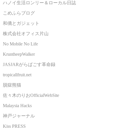
ハノイ生活ロンリー＆ローカル日誌
こめふらブログ
和僑とガジェット
株式会社オフィス片山
No Mobile No Life
KruntheepWalker
JASJARがらぱごす革命録
tropicallfruit.net
脱獄熊猫
佐々木のりおOfficialWebSite
Malaysia Hacks
神戸ジャーナル
Kiss PRESS