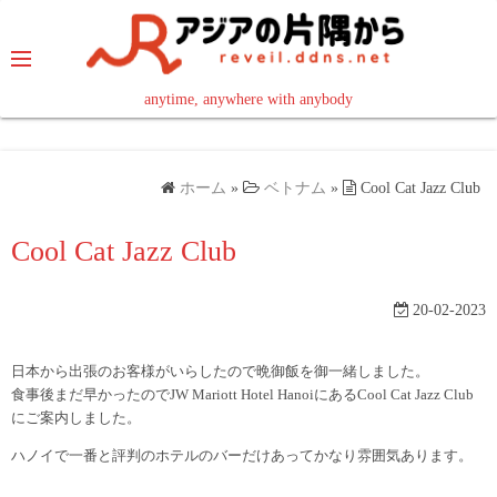
コ
ン
テ
ン
anytime, anywhere with anybody
read in your language
ツ
へ
ス
ホーム
»
ベトナム
»
Cool Cat Jazz Club
キ
ッ
Cool Cat Jazz Club
プ
20-02-2023
日本から出張のお客様がいらしたので晩御飯を御一緒しました。
食事後まだ早かったのでJW Mariott Hotel HanoiにあるCool Cat Jazz Club
にご案内しました。
ハノイで一番と評判のホテルのバーだけあってかなり雰囲気あります。