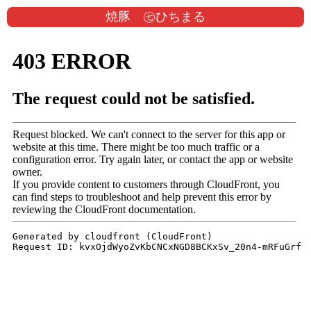
焼豚 ㊆ひちまる