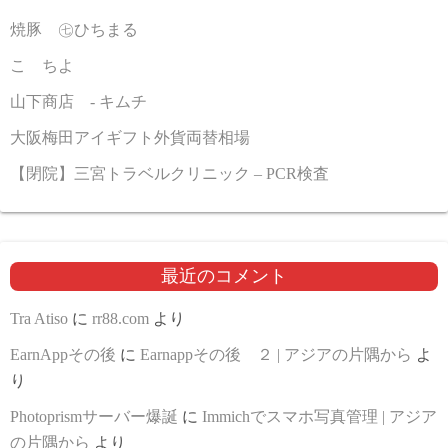
焼豚 ㊆ひちまる
こゝちよ
山下商店 - キムチ
大阪梅田アイギフト外貨両替相場
【閉院】三宮トラベルクリニック – PCR検査
最近のコメント
Tra Atiso
に
rr88.com
より
EarnAppその後
に
Earnappその後 ２ | アジアの片隅から
よ
り
Photoprismサーバー爆誕
に
Immichでスマホ写真管理 | アジア
の片隅から
より