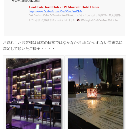
www.facebook.com
Cool Cats Jazz Club - JW Marriott Hotel Hanoi
https://www.facebook.com/CoolCatsJazzClub
Cool Cats Jazz Club - JW Marriott Hotel Hanoi、ハノイ - 「いいね！」18,187件 · 22人が話題に
しています · 2,180人がチェックインしました -
1920s inspired Cool Cats Jazz Club is the
leading Jazz venue that Hanoians and hotel guests...
お連れしたお客様は日本の日常ではなかなかお目にかかれない雰囲気に
満足して頂いたご様子・・・・