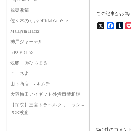
脱獄熊猫
この記事がお気
佐々木のりおOfficialWebSite
X
F
T
Malaysia Hacks
a
u
c
m
神戸ジャーナル
e
b
Kiss PRESS
b
l
o
r
焼豚 ㊆ひちまる
o
こゝちよ
k
山下商店 - キムチ
大阪梅田アイギフト外貨両替相場
【閉院】三宮トラベルクリニック –
PCR検査
2件のコメン