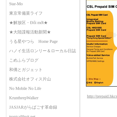
Star-Mo
東京常備菜ライフ
★解放区・Đổi mới★
★大陸諜報活動新聞★
うる星やつら Home Page
ハノイ生活ロンリー＆ローカル日誌
こめふらブログ
和僑とガジェット
株式会社オフィス片山
No Mobile No Life
http://prepaid.hk
KruntheepWalker
JASJARがらぱごす革命録
tropicallfruit.net