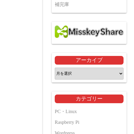
補完庫
アーカイブ
ア
ー
カ
イ
カテゴリー
ブ
PC・Linux
Raspberry Pi
Wordpress