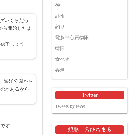
神戸
訃報
ングいくらだっ
釣り
から開始したよ
電脳中心買物隊
お徳でしょう。
韓国
食べ物
香港
ド、海洋公園から
うのがあるから
Twitter
Tweets by reveil
目です
焼豚 ㊆ひちまる