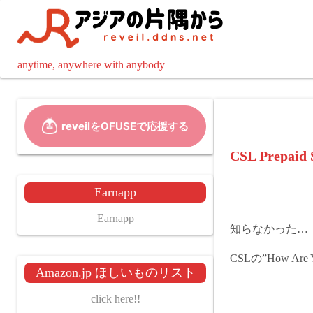
コ
ン
テ
ン
anytime, anywhere with anybody
ツ
へ
ス
キ
ッ
CSL Prepai
プ
Earnapp
Earnapp
知らなかった…
CSLの”How 
Amazon.jp ほしいものリスト
click here!!