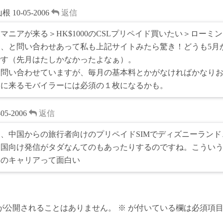
山根
10-05-2006
返信
マニアが来る＞HK$1000のCSLプリペイド買いたい＞ローミ
？、と問い合わせあって私も上記サイトみたら驚き！どうも5月
です（先月はたしかなかったよなぁ）。
金問い合わせていますが、毎月の基本料とかがなければかなり
港に来るモバイラーには必須の１枚になるかも。
-05-2006
返信
、中国からの旅行者向けのプリペイドSIMでディズニーラン
中国向け発信がタダなんてのもあったりするのですね。こうい
港のキャリアって面白い
が公開されることはありません。
※
が付いている欄は必須項