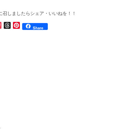
に召しましたらシェア・いいねを！！
P
T
P
Share
o
h
i
c
r
n
k
e
t
e
a
e
t
d
r
s
e
s
t
ト