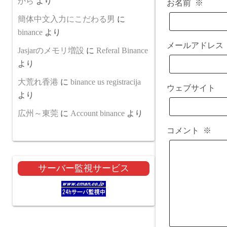
から
より
お名前
※
簡体中文入力にこだわる男
に
binance
より
メールアドレ
Jasjarのメモリ増設
に
Referal Binance
より
大荒れ香港
に
binance us registracija
ウェブサイト
より
広州～東莞
に
Account binance
より
コメント
※
サーバー監視サービス