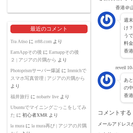
香港＠
週末
け
最近のコメント
う
Tra Atiso
に
rr88.com
より
料
香
EarnAppその後
に
Earnappその後
２ | アジアの片隅から
より
reveil
10
Photoprismサーバー爆誕
に
Immichで
スマホ写真管理 | アジアの片隅から
あと
より
の
香
福井旅行
に
nobartv live
より
Ubuntuでマイニングごっこをしてみ
コメントする
た
に
初心者XMR
より
メールアドレス
la mura
に
la mura再び | アジアの片隅