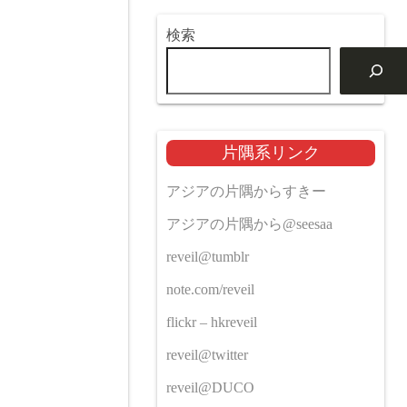
検索
片隅系リンク
アジアの片隅からすきー
アジアの片隅から@seesaa
reveil@tumblr
note.com/reveil
flickr – hkreveil
reveil@twitter
reveil@DUCO