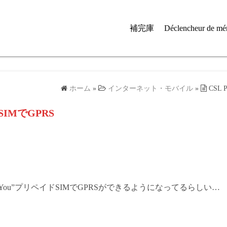
補完庫
Déclencheur de mé
ホーム
»
インターネット・モバイル
»
CSL 
d SIMでGPRS
Are You”プリペイドSIMでGPRSができるようになってるらしい…