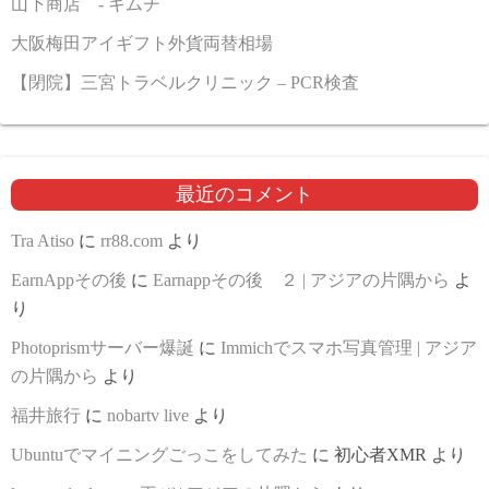
山下商店 - キムチ
大阪梅田アイギフト外貨両替相場
【閉院】三宮トラベルクリニック – PCR検査
最近のコメント
Tra Atiso
に
rr88.com
より
EarnAppその後
に
Earnappその後 ２ | アジアの片隅から
よ
り
Photoprismサーバー爆誕
に
Immichでスマホ写真管理 | アジア
の片隅から
より
福井旅行
に
nobartv live
より
Ubuntuでマイニングごっこをしてみた
に
初心者XMR
より