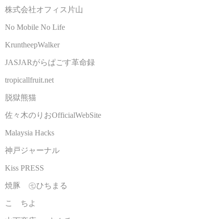
株式会社オフィス片山
No Mobile No Life
KruntheepWalker
JASJARがらぱごす革命録
tropicallfruit.net
脱獄熊猫
佐々木のりおOfficialWebSite
Malaysia Hacks
神戸ジャーナル
Kiss PRESS
焼豚 ㊆ひちまる
こゝちよ