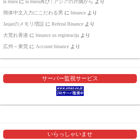
la mura
に
la mura再び | アジアの片隅から
より
簡体中文入力にこだわる男
に
binance
より
Jasjarのメモリ増設
に
Referal Binance
より
大荒れ香港
に
binance us registracija
より
広州～東莞
に
Account binance
より
サーバー監視サービス
いらっしゃいませ