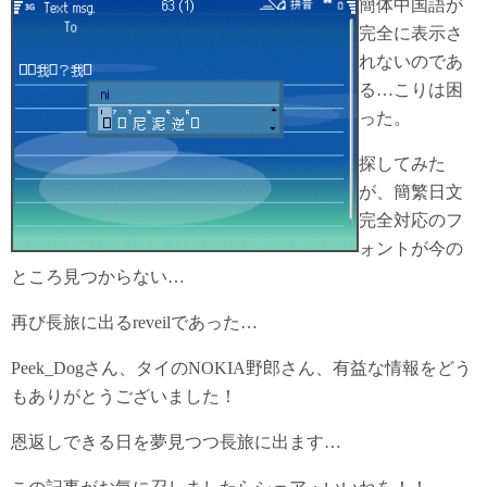
簡体中国語が
完全に表示さ
れないのであ
る…こりは困
った。
探してみた
が、簡繁日文
完全対応のフ
ォントが今の
ところ見つからない…
再び長旅に出るreveilであった…
Peek_Dogさん、タイのNOKIA野郎さん、有益な情報をどう
もありがとうございました！
恩返しできる日を夢見つつ長旅に出ます…