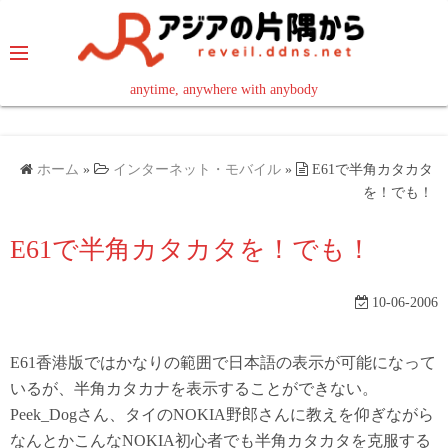
コ
ン
テ
ン
anytime, anywhere with anybody
read in your language
ツ
へ
ス
ホーム
»
インターネット・モバイル
»
E61で半角カタカタ
キ
を！でも！
ッ
E61で半角カタカタを！でも！
プ
10-06-2006
E61香港版ではかなりの範囲で日本語の表示が可能になって
いるが、半角カタカナを表示することができない。
Peek_Dogさん、タイのNOKIA野郎さんに教えを仰ぎながら
なんとかこんなNOKIA初心者でも半角カタカタを克服する