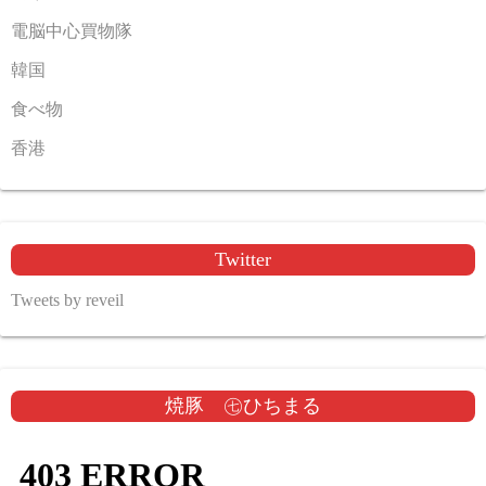
電脳中心買物隊
韓国
食べ物
香港
Twitter
Tweets by reveil
焼豚 ㊆ひちまる