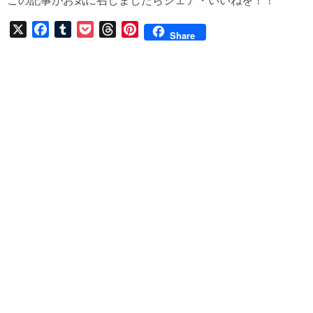
この記事がお気に召しましたらシェア・いいねを！！
X
F
T
P
T
P
Share
a
u
o
h
i
c
m
c
r
n
e
b
k
e
t
b
l
e
a
e
o
r
t
d
r
o
s
e
k
s
t