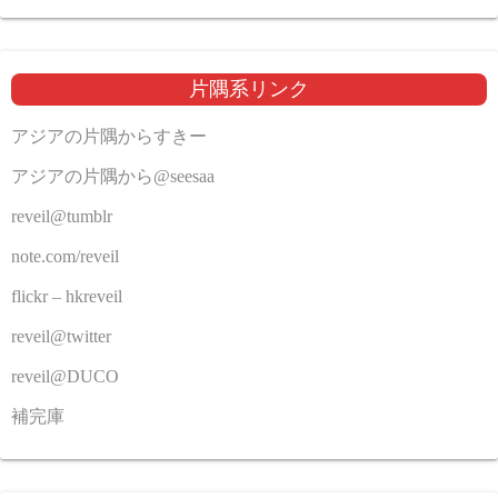
片隅系リンク
アジアの片隅からすきー
アジアの片隅から@seesaa
reveil@tumblr
note.com/reveil
flickr – hkreveil
reveil@twitter
reveil@DUCO
補完庫