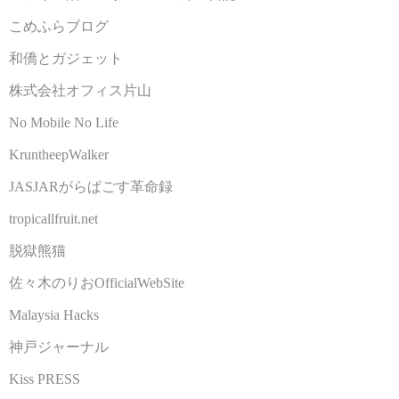
こめふらブログ
和僑とガジェット
株式会社オフィス片山
No Mobile No Life
KruntheepWalker
JASJARがらぱごす革命録
tropicallfruit.net
脱獄熊猫
佐々木のりおOfficialWebSite
Malaysia Hacks
神戸ジャーナル
Kiss PRESS