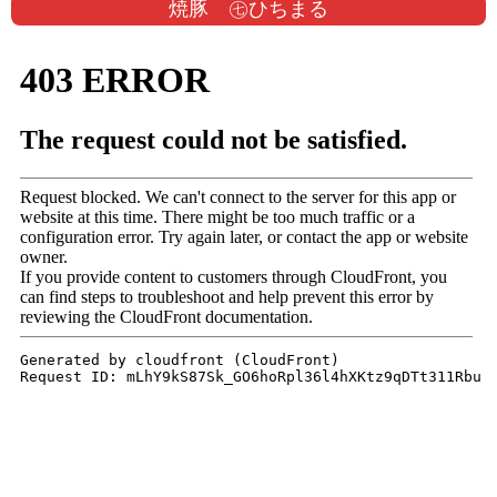
焼豚 ㊆ひちまる