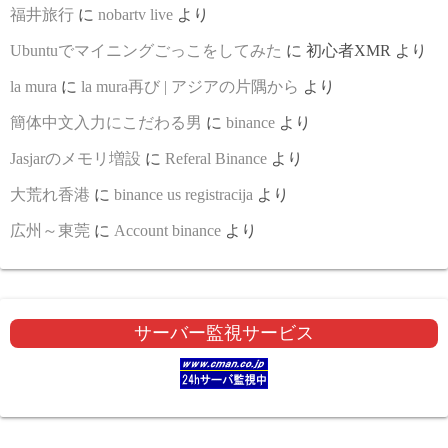
福井旅行
に
nobartv live
より
Ubuntuでマイニングごっこをしてみた
に
初心者XMR
より
la mura
に
la mura再び | アジアの片隅から
より
簡体中文入力にこだわる男
に
binance
より
Jasjarのメモリ増設
に
Referal Binance
より
大荒れ香港
に
binance us registracija
より
広州～東莞
に
Account binance
より
サーバー監視サービス