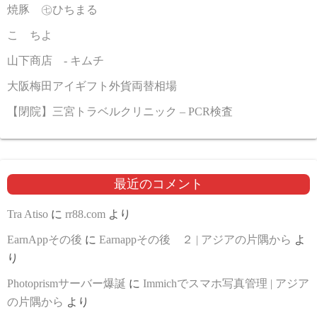
焼豚 ㊆ひちまる
こゝちよ
山下商店 - キムチ
大阪梅田アイギフト外貨両替相場
【閉院】三宮トラベルクリニック – PCR検査
最近のコメント
Tra Atiso
に
rr88.com
より
EarnAppその後
に
Earnappその後 ２ | アジアの片隅から
よ
り
Photoprismサーバー爆誕
に
Immichでスマホ写真管理 | アジア
の片隅から
より