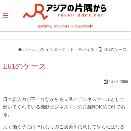
コ
ン
テ
ン
anytime, anywhere with anybody
read in your language
ツ
へ
ス
ホーム
»
インターネット・モバイル
»
E61のケース
キ
ッ
E61のケース
プ
14-06-2006
日本語入力が不十分ながらも立派にビジネスツールとして
働いてくれている機動ビジネスマンの片腕NOKIA E61であ
る。
よく働く子にはそれなりのご褒美を用意してやらねばなる