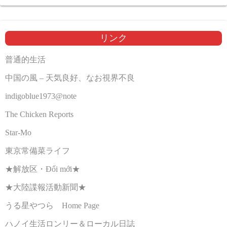
リンク
普通的生活
中国の風 – 天気良好、なお視界不良
indigoblue1973@note
The Chicken Reports
Star-Mo
東京常備菜ライフ
★解放区・Đổi mới★
★大陸諜報活動新聞★
うる星やつら Home Page
ハノイ生活ロンリー＆ローカル日誌