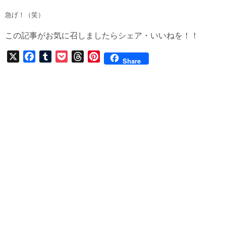
急げ！（笑）
この記事がお気に召しましたらシェア・いいねを！！
X
F
T
P
T
P
Share
a
u
o
h
i
c
m
c
r
n
e
b
k
e
t
b
l
e
a
e
o
r
t
d
r
o
s
e
k
s
t