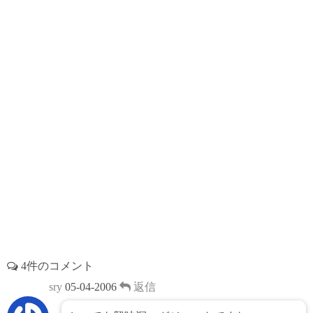
o
s
e
k
s
t
4件のコメント
sry
05-04-2006
返信