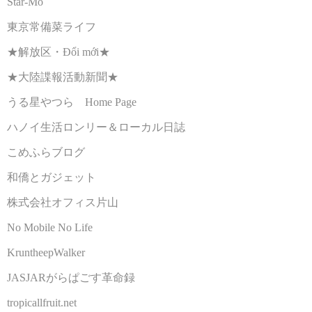
Star-Mo
東京常備菜ライフ
★解放区・Đổi mới★
★大陸諜報活動新聞★
うる星やつら Home Page
ハノイ生活ロンリー＆ローカル日誌
こめふらブログ
和僑とガジェット
株式会社オフィス片山
No Mobile No Life
KruntheepWalker
JASJARがらぱごす革命録
tropicallfruit.net