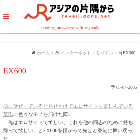
コ
ン
テ
ン
anytime, anywhere with anybody
read in your language
ツ
へ
ス
ホーム
»
インターネット・モバイル
»
EX600
キ
ッ
EX600
プ
05-04-2006
病に伏せっていると見せかけてエロサイトを楽しんでいる
某氏
に色々なモノを届けた際に
「俺はエロサイトで忙しい、これを他の同志のために持ち
帰って欲しい」とEX600を預かって先ほど香港に舞い戻っ
た。