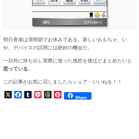
明日香港は清明節でお休みである。新しいおもちゃ、い
や、デバイスの試用には絶好の機会だ。
一日外に持ち出し実際に使った感想を後ほどまとめたいと
思っている
。
この記事がお気に召しましたらシェア・いいねを！！
X
F
T
P
T
P
Share
a
u
o
h
i
c
m
c
r
n
e
b
k
e
t
b
l
e
a
e
o
r
t
d
r