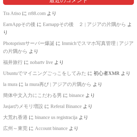
最近のコメント
Tra Atiso
に
rr88.com
より
EarnAppその後
に
Earnappその後 ２ | アジアの片隅から
よ
り
Photoprismサーバー爆誕
に
Immichでスマホ写真管理 | アジア
の片隅から
より
福井旅行
に
nobartv live
より
Ubuntuでマイニングごっこをしてみた
に
初心者XMR
より
la mura
に
la mura再び | アジアの片隅から
より
簡体中文入力にこだわる男
に
binance
より
Jasjarのメモリ増設
に
Referal Binance
より
大荒れ香港
に
binance us registracija
より
広州～東莞
に
Account binance
より