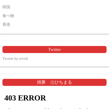
韓国
食べ物
香港
Twitter
Tweets by reveil
焼豚 ㊆ひちまる