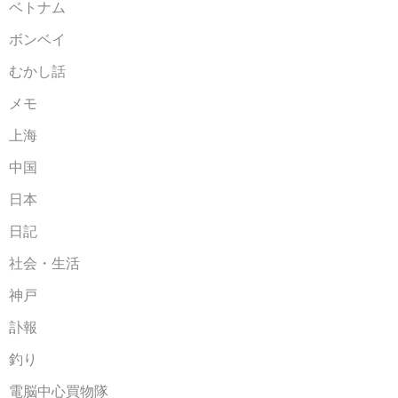
ベトナム
ボンベイ
むかし話
メモ
上海
中国
日本
日記
社会・生活
神戸
訃報
釣り
電脳中心買物隊