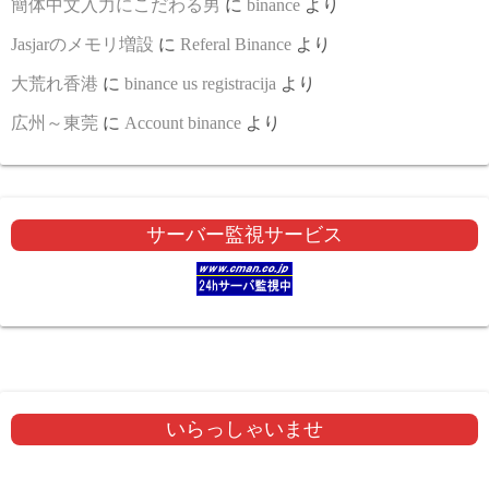
簡体中文入力にこだわる男
に
binance
より
Jasjarのメモリ増設
に
Referal Binance
より
大荒れ香港
に
binance us registracija
より
広州～東莞
に
Account binance
より
サーバー監視サービス
いらっしゃいませ