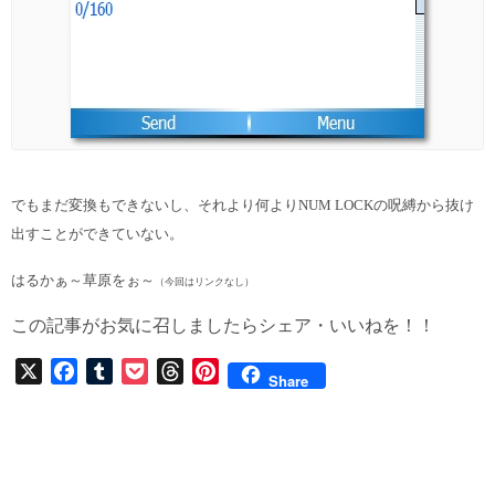
でもまだ変換もできないし、それより何よりNUM LOCKの呪縛から抜け
出すことができていない。
はるかぁ～草原をぉ～
（今回はリンクなし）
この記事がお気に召しましたらシェア・いいねを！！
X
F
T
P
T
P
Share
a
u
o
h
i
c
m
c
r
n
e
b
k
e
t
b
l
e
a
e