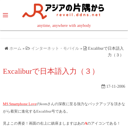
コ
ン
テ
ン
anytime, anywhere with anybody
read in your language
ツ
へ
ス
ホーム
»
インターネット・モバイル
»
Excaliburで日本語入
キ
力（３）
ッ
Excaliburで日本語入力（３）
プ
17-11-2006
MS Smartphone Love
のkomさんの深夜に至る強力なバックアップを頂きな
がら着実に進化するExcalibur号である。
見よこの勇姿！画面の右上に鎮座ましますはあの
A
のアイコンである！