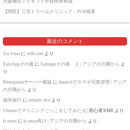
大阪梅田アイギフト外貨両替相場
【閉院】三宮トラベルクリニック – PCR検査
最近のコメント
Tra Atiso
に
rr88.com
より
EarnAppその後
に
Earnappその後 ２ | アジアの片隅から
よ
り
Photoprismサーバー爆誕
に
Immichでスマホ写真管理 | アジア
の片隅から
より
福井旅行
に
nobartv live
より
Ubuntuでマイニングごっこをしてみた
に
初心者XMR
より
la mura
に
la mura再び | アジアの片隅から
より