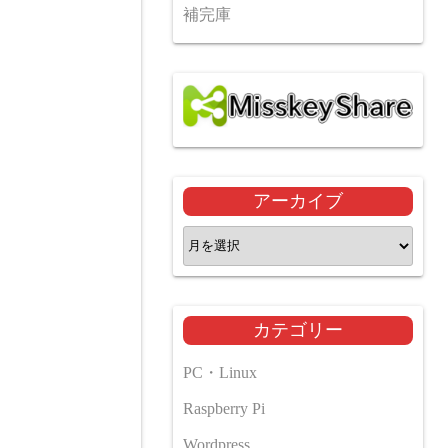
補完庫
アーカイブ
ア
ー
カ
イ
カテゴリー
ブ
PC・Linux
Raspberry Pi
Wordpress