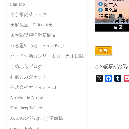
Star-Mo
東京常備菜ライフ
★解放区・Đổi mới★
★大陸諜報活動新聞★
うる星やつら Home Page
ハノイ生活ロンリー＆ローカル日誌
こめふらブログ
この記事がお気
和僑とガジェット
X
F
T
a
u
株式会社オフィス片山
c
m
No Mobile No Life
e
b
b
l
KruntheepWalker
o
r
JASJARがらぱごす革命録
o
k
tropicallfruit.net