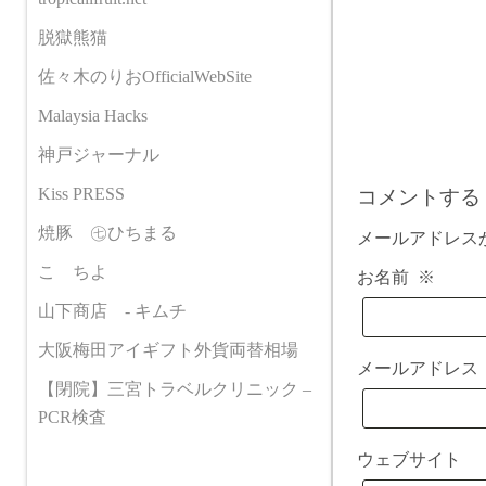
脱獄熊猫
佐々木のりおOfficialWebSite
Malaysia Hacks
神戸ジャーナル
Kiss PRESS
コメントする
焼豚 ㊆ひちまる
メールアドレス
こゝちよ
お名前
※
山下商店 - キムチ
大阪梅田アイギフト外貨両替相場
メールアドレ
【閉院】三宮トラベルクリニック –
PCR検査
ウェブサイト