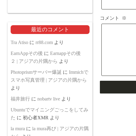
コメント
※
最近のコメント
Tra Atiso
に
rr88.com
より
EarnAppその後
に
Earnappその後
２ | アジアの片隅から
より
Photoprismサーバー爆誕
に
Immichで
スマホ写真管理 | アジアの片隅から
より
福井旅行
に
nobartv live
より
Ubuntuでマイニングごっこをしてみ
た
に
初心者XMR
より
la mura
に
la mura再び | アジアの片隅