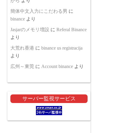
から
より
簡体中文入力にこだわる男
に
binance
より
Jasjarのメモリ増設
に
Referal Binance
より
大荒れ香港
に
binance us registracija
より
広州～東莞
に
Account binance
より
サーバー監視サービス