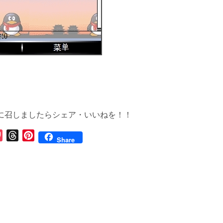
に召しましたらシェア・いいねを！！
P
T
P
Share
o
h
i
c
r
n
k
e
t
e
a
e
t
d
r
s
e
s