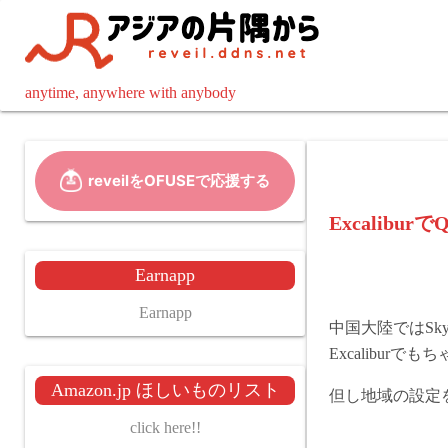
コ
ン
テ
ン
anytime, anywhere with anybody
ツ
へ
ス
キ
ッ
Excaliburで
プ
Earnapp
Earnapp
中国大陸ではSky
Excalibur
Amazon.jp ほしいものリスト
但し地域の設定
click here!!