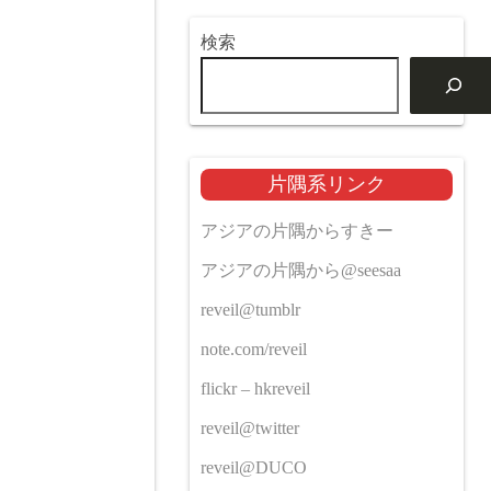
検索
片隅系リンク
アジアの片隅からすきー
アジアの片隅から@seesaa
reveil@tumblr
note.com/reveil
flickr – hkreveil
reveil@twitter
reveil@DUCO