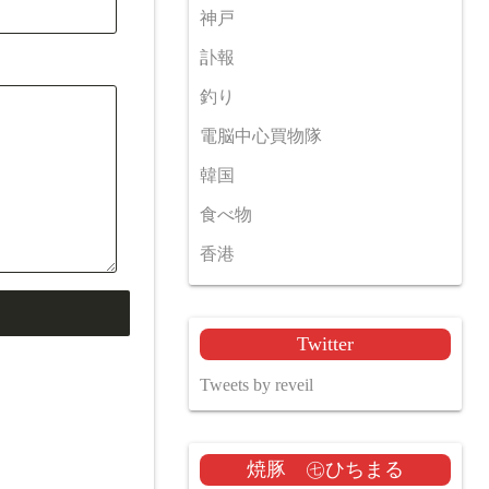
神戸
訃報
釣り
電脳中心買物隊
韓国
食べ物
香港
Twitter
Tweets by reveil
焼豚 ㊆ひちまる