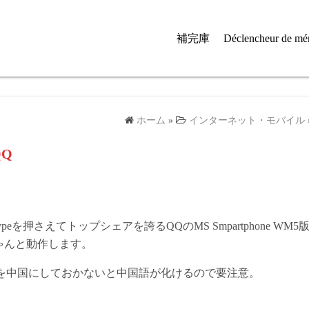
補完庫
Déclencheur de mé
ホーム
»
インターネット・モバイル
QQ
peを押さえてトップシェアを誇るQQのMS Smpartphone WM
でもちゃんと動作します。
を中国にしておかないと中国語が化けるので要注意。