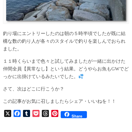
釣り場にエントリーしたのは朝の５時半頃でしたが既に結
構な数の釣り人が各々のスタイルで釣りを楽しんでおられ
ました。
１１時くらいまで色々と試してみましたが一緒に出かけた
仲間全員【異常なし】という結果。どうやらお魚もGWでど
っかに出掛けているみたいでした。
さて、次はどこに行こうか？
この記事がお気に召しましたらシェア・いいねを！！
X
F
T
P
T
P
Share
a
u
o
h
i
c
m
c
r
n