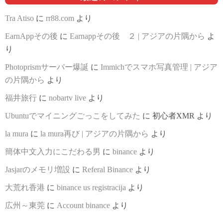
Tra Atiso
に
rr88.com
より
EarnAppその後
に
Earnappその後 ２ | アジアの片隅から
よ
り
Photoprismサーバー爆誕
に
Immichでスマホ写真管理 | アジア
の片隅から
より
福井旅行
に
nobartv live
より
Ubuntuでマイニングごっこをしてみた
に
初心者XMR
より
la mura
に
la mura再び | アジアの片隅から
より
簡体中文入力にこだわる男
に
binance
より
Jasjarのメモリ増設
に
Referal Binance
より
大荒れ香港
に
binance us registracija
より
広州～東莞
に
Account binance
より