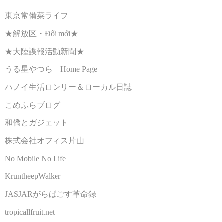
東京常備菜ライフ
★解放区・Đổi mới★
★大陸諜報活動新聞★
うる星やつら Home Page
ハノイ生活ロンリー＆ローカル日誌
こめふらブログ
和僑とガジェット
株式会社オフィス片山
No Mobile No Life
KruntheepWalker
JASJARがらぱごす革命録
tropicallfruit.net