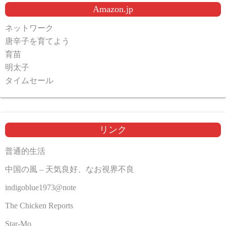
Amazon.jp
ネットワーク
唐辛子を育てよう
育苗
明太子
タイムセール
リンク
普通的生活
中国の風 – 天気良好、なお視界不良
indigoblue1973@note
The Chicken Reports
Star-Mo