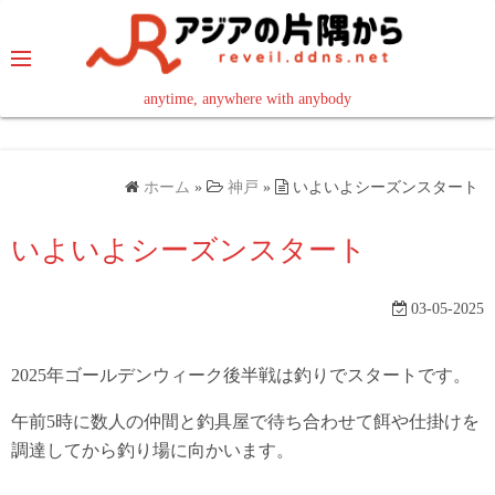
コ
ン
テ
ン
anytime, anywhere with anybody
read in your language
ツ
へ
ス
ホーム
»
神戸
»
いよいよシーズンスタート
キ
ッ
いよいよシーズンスタート
プ
03-05-2025
2025年ゴールデンウィーク後半戦は釣りでスタートです。
午前5時に数人の仲間と釣具屋で待ち合わせて餌や仕掛けを
調達してから釣り場に向かいます。