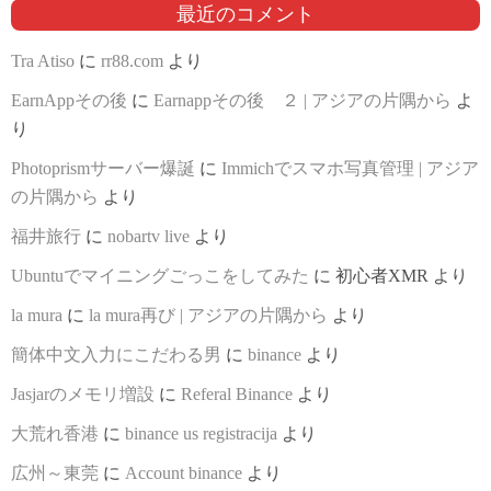
最近のコメント
Tra Atiso
に
rr88.com
より
EarnAppその後
に
Earnappその後 ２ | アジアの片隅から
よ
り
Photoprismサーバー爆誕
に
Immichでスマホ写真管理 | アジア
の片隅から
より
福井旅行
に
nobartv live
より
Ubuntuでマイニングごっこをしてみた
に
初心者XMR
より
la mura
に
la mura再び | アジアの片隅から
より
簡体中文入力にこだわる男
に
binance
より
Jasjarのメモリ増設
に
Referal Binance
より
大荒れ香港
に
binance us registracija
より
広州～東莞
に
Account binance
より