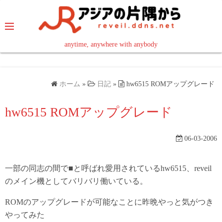
コ
ン
テ
ン
anytime, anywhere with anybody
read in your language
ツ
へ
ス
ホーム
»
日記
»
hw6515 ROMアップグレード
キ
ッ
hw6515 ROMアップグレード
プ
06-03-2006
一部の同志の間で■と呼ばれ愛用されているhw6515、reveil
のメイン機としてバリバリ働いている。
ROMのアップグレードが可能なことに昨晩やっと気がつき
やってみた