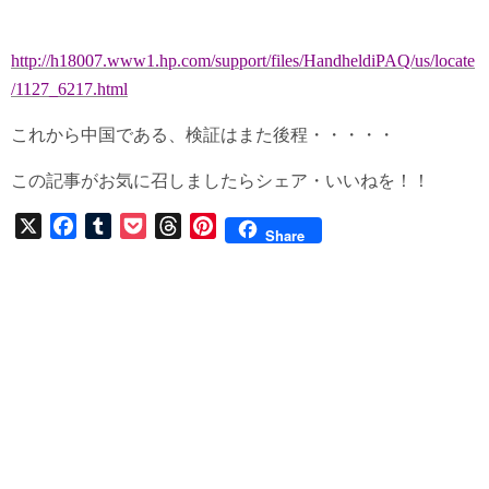
http://h18007.www1.hp.com/support/files/HandheldiPAQ/us/locate
/1127_6217.html
これから中国である、検証はまた後程・・・・・
この記事がお気に召しましたらシェア・いいねを！！
X
F
T
P
T
P
Share
a
u
o
h
i
c
m
c
r
n
e
b
k
e
t
b
l
e
a
e
o
r
t
d
r
o
s
e
k
s
t