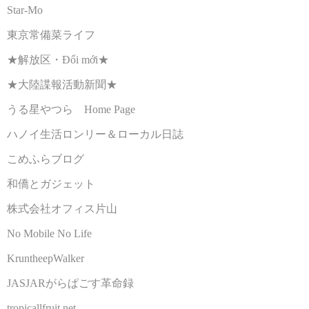
Star-Mo
東京常備菜ライフ
★解放区・Đổi mới★
★大陸諜報活動新聞★
うる星やつら Home Page
ハノイ生活ロンリー＆ローカル日誌
こめふらブログ
和僑とガジェット
株式会社オフィス片山
No Mobile No Life
KruntheepWalker
JASJARがらぱごす革命録
tropicallfruit.net