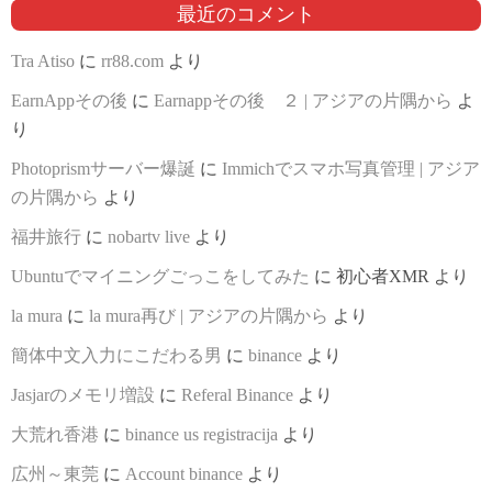
最近のコメント
Tra Atiso
に
rr88.com
より
EarnAppその後
に
Earnappその後 ２ | アジアの片隅から
よ
り
Photoprismサーバー爆誕
に
Immichでスマホ写真管理 | アジア
の片隅から
より
福井旅行
に
nobartv live
より
Ubuntuでマイニングごっこをしてみた
に
初心者XMR
より
la mura
に
la mura再び | アジアの片隅から
より
簡体中文入力にこだわる男
に
binance
より
Jasjarのメモリ増設
に
Referal Binance
より
大荒れ香港
に
binance us registracija
より
広州～東莞
に
Account binance
より