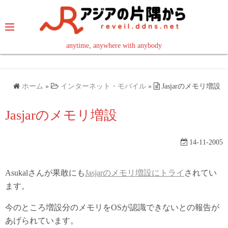
コ
ン
テ
ン
anytime, anywhere with anybody
read in your language
ツ
へ
ス
ホーム
»
インターネット・モバイル
»
Jasjarのメモリ増設
キ
ッ
Jasjarのメモリ増設
プ
14-11-2005
Asukalさんが果敢にも
Jasjarのメモリ増設にトライ
されてい
ます。
今のところ増設分のメモリをOSが認識できないとの報告が
あげられています。