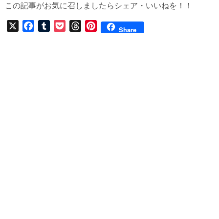
この記事がお気に召しましたらシェア・いいねを！！
X
F
T
P
T
P
Share
a
u
o
h
i
c
m
c
r
n
e
b
k
e
t
b
l
e
a
e
o
r
t
d
r
o
s
e
k
s
t