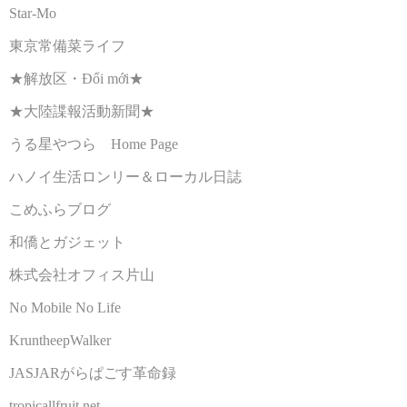
Star-Mo
東京常備菜ライフ
★解放区・Đổi mới★
★大陸諜報活動新聞★
うる星やつら Home Page
ハノイ生活ロンリー＆ローカル日誌
こめふらブログ
和僑とガジェット
株式会社オフィス片山
No Mobile No Life
KruntheepWalker
JASJARがらぱごす革命録
tropicallfruit.net