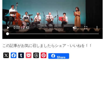
この記事がお気に召しましたらシェア・いいねを！！
X
F
T
P
T
P
Share
a
u
o
h
i
c
m
c
r
n
e
b
k
e
t
b
l
e
a
e
o
r
t
d
r
o
s
e
k
s
t