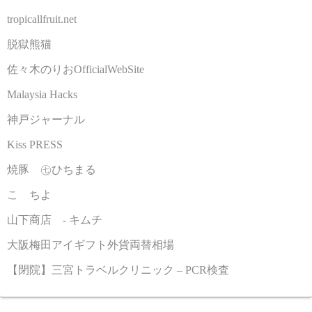
tropicallfruit.net
脱獄熊猫
佐々木のりおOfficialWebSite
Malaysia Hacks
神戸ジャーナル
Kiss PRESS
焼豚 ㊆ひちまる
こゝちよ
山下商店 - キムチ
大阪梅田アイギフト外貨両替相場
【閉院】三宮トラベルクリニック – PCR検査