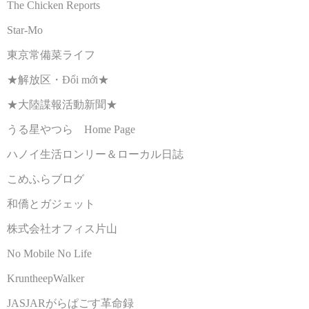
The Chicken Reports
Star-Mo
東京常備菜ライフ
★解放区・Đổi mới★
★大陸諜報活動新聞★
うる星やつら Home Page
ハノイ生活ロンリー＆ローカル日誌
こめふらブログ
和僑とガジェット
株式会社オフィス片山
No Mobile No Life
KruntheepWalker
JASJARがらぱごす革命録