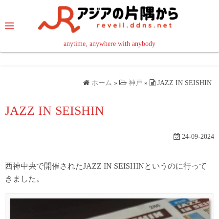
コ
ン
テ
ン
anytime, anywhere with anybody
read in your language
ツ
へ
ス
ホーム
»
神戸
»
JAZZ IN SEISHIN
キ
ッ
JAZZ IN SEISHIN
プ
24-09-2024
西神中央で開催されたJAZZ IN SEISHINというのに行って
きました。