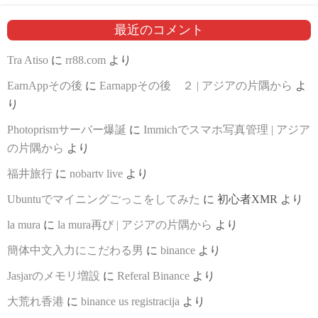
最近のコメント
Tra Atiso
に
rr88.com
より
EarnAppその後
に
Earnappその後 ２ | アジアの片隅から
よ
り
Photoprismサーバー爆誕
に
Immichでスマホ写真管理 | アジア
の片隅から
より
福井旅行
に
nobartv live
より
Ubuntuでマイニングごっこをしてみた
に
初心者XMR
より
la mura
に
la mura再び | アジアの片隅から
より
簡体中文入力にこだわる男
に
binance
より
Jasjarのメモリ増設
に
Referal Binance
より
大荒れ香港
に
binance us registracija
より