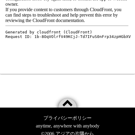
プライバシーポリシー
anytime, anywhere with anybody
©2006
アジアの片隅から