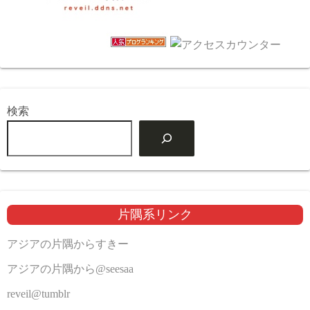
検索
片隅系リンク
アジアの片隅からすきー
アジアの片隅から@seesaa
reveil@tumblr