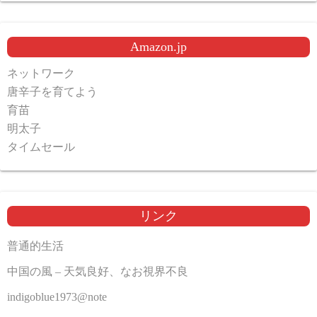
Amazon.jp
ネットワーク
唐辛子を育てよう
育苗
明太子
タイムセール
リンク
普通的生活
中国の風 – 天気良好、なお視界不良
indigoblue1973@note