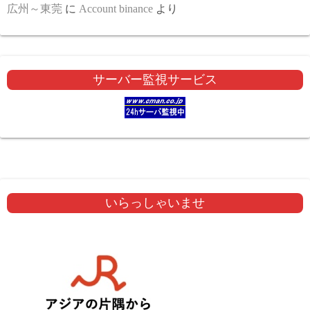
広州～東莞
に
Account binance
より
サーバー監視サービス
いらっしゃいませ