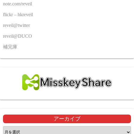
note.com/reveil
flickr – hkreveil
reveil@twitter
reveil@DUCO
補完庫
アーカイブ
ア