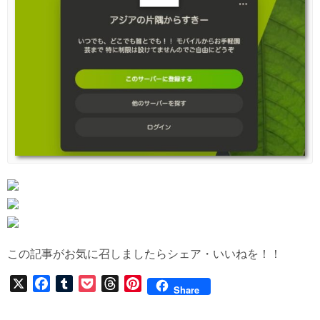
この記事がお気に召しましたらシェア・いいねを！！
X
F
T
P
T
P
Share
a
u
o
h
i
c
m
c
r
n