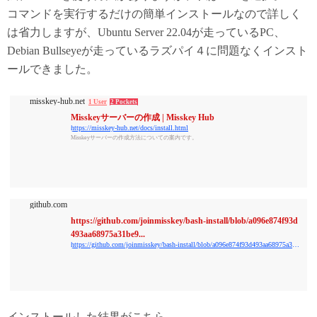
コマンドを実行するだけの簡単インストールなので詳しく
は省力しますが、Ubuntu Server 22.04が走っているPC、
Debian Bullseyeが走っているラズパイ４に問題なくインスト
ールできました。
misskey-hub.net
1 User
2 Pockets
Misskeyサーバーの作成 | Misskey Hub
https://misskey-hub.net/docs/install.html
Misskeyサーバーの作成方法についての案内です。
github.com
https://github.com/joinmisskey/bash-install/blob/a096e874f93d
493aa68975a31be9...
https://github.com/joinmisskey/bash-install/blob/a096e874f93d493aa68975a31be9ce12d644e767/README.md
インストールした結果がこちら