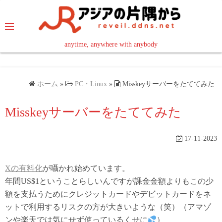
コ
ン
テ
ン
anytime, anywhere with anybody
read in your language
ツ
へ
ス
ホーム
»
PC・Linux
»
Misskeyサーバーをたててみた
キ
ッ
Misskeyサーバーをたててみた
プ
17-11-2023
Xの有料化
が囁かれ始めています。
年間US$1ということらしいんですが課金金額よりもこの少
額を支払うためにクレジットカードやデビットカードをネ
ットで利用するリスクの方が大きいような（笑）（アマゾ
ンや楽天では気にせず使っているくせに
）