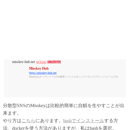
misskey-hub.net
42 Users
15 Pockets
Misskey Hub
https://misskey-hub.net
Misskeyはオープンソースの分散型ソーシャルネットワーキングプラットフォームです。
分散型SNSのMisskeyは比較的簡単に自鯖を生やすことが出
来ます。
やり方は
こちら
にあります。
bashでインストール
する方
法、dockerを使う方法がありますが、私はbashを選択。