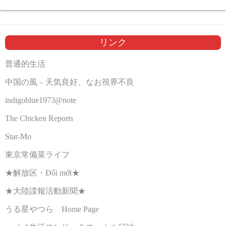
リンク
普通的生活
中国の風 – 天気良好、なお視界不良
indigoblue1973@note
The Chicken Reports
Star-Mo
東京常備菜ライフ
★解放区・Đổi mới★
★大陸諜報活動新聞★
うる星やつら Home Page