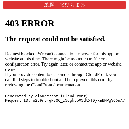
焼豚 ㊆ひちまる