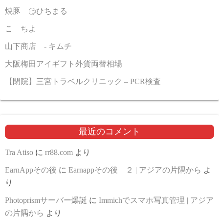
焼豚 ㊆ひちまる
こゝちよ
山下商店 - キムチ
大阪梅田アイギフト外貨両替相場
【閉院】三宮トラベルクリニック – PCR検査
最近のコメント
Tra Atiso
に
rr88.com
より
EarnAppその後
に
Earnappその後 ２ | アジアの片隅から
よ
り
Photoprismサーバー爆誕
に
Immichでスマホ写真管理 | アジア
の片隅から
より