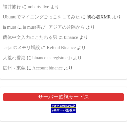
福井旅行
に
nobartv live
より
Ubuntuでマイニングごっこをしてみた
に
初心者XMR
より
la mura
に
la mura再び | アジアの片隅から
より
簡体中文入力にこだわる男
に
binance
より
Jasjarのメモリ増設
に
Referal Binance
より
大荒れ香港
に
binance us registracija
より
広州～東莞
に
Account binance
より
サーバー監視サービス