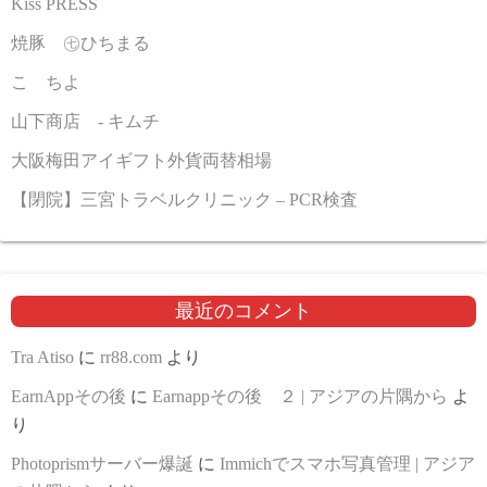
Kiss PRESS
焼豚 ㊆ひちまる
こゝちよ
山下商店 - キムチ
大阪梅田アイギフト外貨両替相場
【閉院】三宮トラベルクリニック – PCR検査
最近のコメント
Tra Atiso
に
rr88.com
より
EarnAppその後
に
Earnappその後 ２ | アジアの片隅から
よ
り
Photoprismサーバー爆誕
に
Immichでスマホ写真管理 | アジア