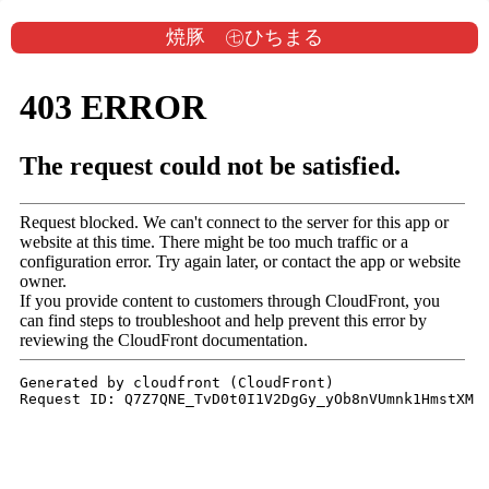
焼豚 ㊆ひちまる