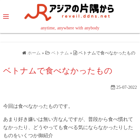
コ
ン
テ
ン
anytime, anywhere with anybody
read in your language
ツ
へ
ス
ホーム
»
ベトナム
»
ベトナムで食べなかったもの
キ
ッ
ベトナムで食べなかったもの
プ
25-07-2022
今回は食べなかったものです。
あまり好き嫌いは無い方なんですが、普段から食べ慣れて
なかったり、どうやっても食べる気にならなかったりした
ものをいくつか御紹介