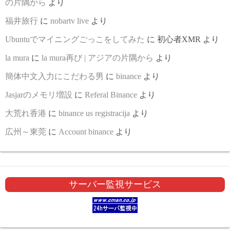
の片隅から
より
福井旅行
に
nobartv live
より
Ubuntuでマイニングごっこをしてみた
に
初心者XMR
より
la mura
に
la mura再び | アジアの片隅から
より
簡体中文入力にこだわる男
に
binance
より
Jasjarのメモリ増設
に
Referal Binance
より
大荒れ香港
に
binance us registracija
より
広州～東莞
に
Account binance
より
サーバー監視サービス