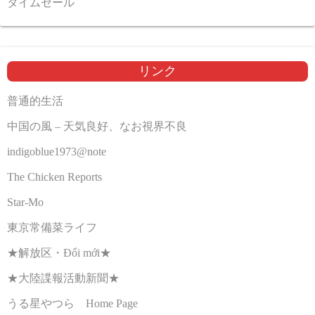
タイムセール
リンク
普通的生活
中国の風 – 天気良好、なお視界不良
indigoblue1973@note
The Chicken Reports
Star-Mo
東京常備菜ライフ
★解放区・Đổi mới★
★大陸諜報活動新聞★
うる星やつら Home Page