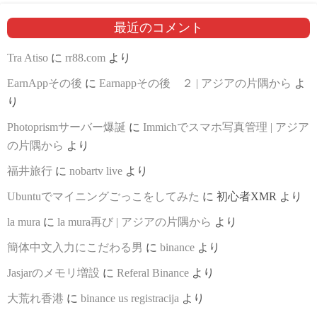
最近のコメント
Tra Atiso
に
rr88.com
より
EarnAppその後
に
Earnappその後 ２ | アジアの片隅から
よ
り
Photoprismサーバー爆誕
に
Immichでスマホ写真管理 | アジア
の片隅から
より
福井旅行
に
nobartv live
より
Ubuntuでマイニングごっこをしてみた
に
初心者XMR
より
la mura
に
la mura再び | アジアの片隅から
より
簡体中文入力にこだわる男
に
binance
より
Jasjarのメモリ増設
に
Referal Binance
より
大荒れ香港
に
binance us registracija
より