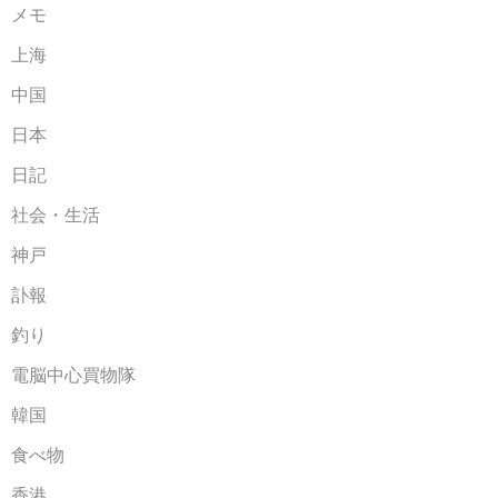
メモ
上海
中国
日本
日記
社会・生活
神戸
訃報
釣り
電脳中心買物隊
韓国
食べ物
香港