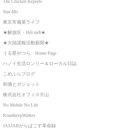
The Chicken Reports
Star-Mo
東京常備菜ライフ
★解放区・Đổi mới★
★大陸諜報活動新聞★
うる星やつら Home Page
ハノイ生活ロンリー＆ローカル日誌
こめふらブログ
和僑とガジェット
株式会社オフィス片山
No Mobile No Life
KruntheepWalker
JASJARがらぱごす革命録