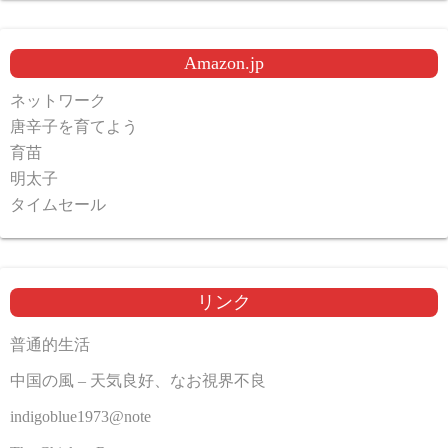
Amazon.jp
ネットワーク
唐辛子を育てよう
育苗
明太子
タイムセール
リンク
普通的生活
中国の風 – 天気良好、なお視界不良
indigoblue1973@note