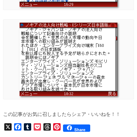
この記事がお気に召しましたらシェア・いいねを！！
X
F
T
P
T
P
Share
a
u
o
h
i