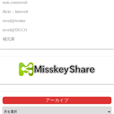
note.com/reveil
flickr – hkreveil
reveil@twitter
reveil@DUCO
補完庫
アーカイブ
ア