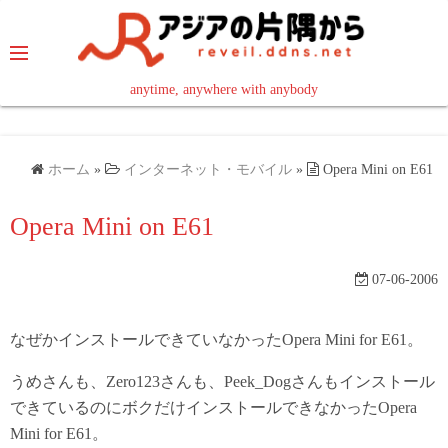
コ
ン
テ
ン
anytime, anywhere with anybody
read in your language
ツ
へ
ス
ホーム
»
インターネット・モバイル
»
Opera Mini on E61
キ
ッ
Opera Mini on E61
プ
07-06-2006
なぜかインストールできていなかったOpera Mini for E61。
うめさんも、Zero123さんも、Peek_Dogさんもインストール
できているのにボクだけインストールできなかったOpera
Mini for E61。