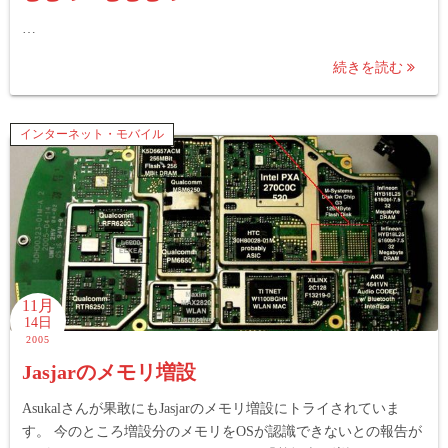
…
続きを読む
インターネット・モバイル
11月
14日
2005
Jasjarのメモリ増設
Asukalさんが果敢にもJasjarのメモリ増設にトライされていま
す。 今のところ増設分のメモリをOSが認識できないとの報告が