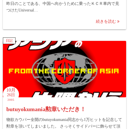
昨日のことである、中国へ向かうために乗ったＫＣＲ車内で見
つけたUniversal…
続きを読む
日記
10月
26日
2005
butuyokumania勲章いただき！
物欲カウパー全開のbutuyokumania同志から1万ヒットを記念して
勲章を頂いてしまいました。 さっそくサイドバーに飾らせて頂