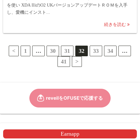
を使い XDA IIiのO2 UKバージョンアップデートＲＯＭを入手
し、愛機にインスト...
続きを読む
投
<
1
…
30
31
32
33
34
…
41
>
稿
の
ペ
ー
ジ
送
Earnapp
り