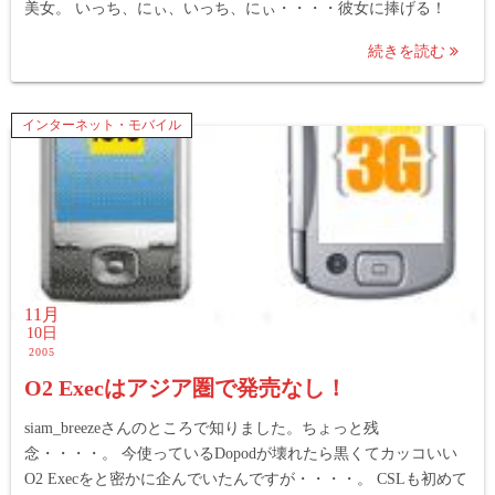
美女。 いっち、にぃ、いっち、にぃ・・・・彼女に捧げる！
続きを読む
インターネット・モバイル
11月
10日
2005
O2 Execはアジア圏で発売なし！
siam_breezeさんのところで知りました。ちょっと残
念・・・・。 今使っているDopodが壊れたら黒くてカッコいい
O2 Execをと密かに企んでいたんですが・・・・。 CSLも初めて