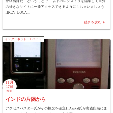
が結構嫌だ！ということで… 以下のレジストリを編集して自分
の好きなサイトに一発アクセスできるようにしちゃいましょう
HKEY_LOCA...
続きを読む
インターネット・モバイル
11月
17日
2005
インドの片隅から
アクセスバスター氏がその概念を確立しAsukal氏が実践段階にま