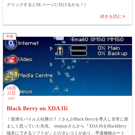
クリックするとDLページに行けるかも！）
続きを読む
中国
10月
21日
2005
Black Berry on XDA IIi
！亜洲モバイル人柱隊のＴＪさんがBlack Berryを導入し非常に羨
ましく思っていた矢先、 tetujinjrさんから『XDA IIiをBlackBerry
端末にできるソフトが』とのタレコミがあり、早速極秘ルート