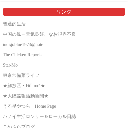
リンク
普通的生活
中国の風 – 天気良好、なお視界不良
indigoblue1973@note
The Chicken Reports
Star-Mo
東京常備菜ライフ
★解放区・Đổi mới★
★大陸諜報活動新聞★
うる星やつら Home Page
ハノイ生活ロンリー＆ローカル日誌
こめふらブログ