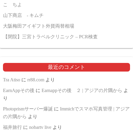
こゝちよ
山下商店 - キムチ
大阪梅田アイギフト外貨両替相場
【閉院】三宮トラベルクリニック – PCR検査
最近のコメント
Tra Atiso
に
rr88.com
より
EarnAppその後
に
Earnappその後 ２ | アジアの片隅から
よ
り
Photoprismサーバー爆誕
に
Immichでスマホ写真管理 | アジア
の片隅から
より
福井旅行
に
nobartv live
より