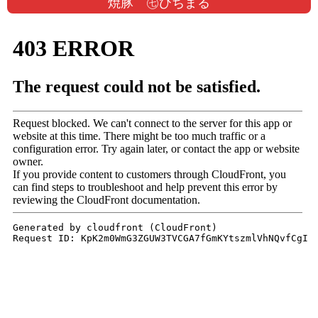
焼豚 ㊆ひちまる