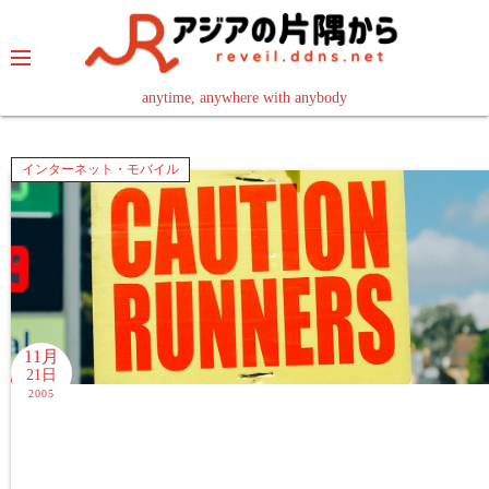
コ
ン
テ
ン
anytime, anywhere with anybody
read in your language
ツ
へ
インターネット・モバイル
ス
キ
ッ
プ
11月
21日
2005