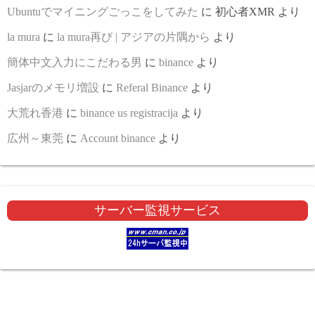
Ubuntuでマイニングごっこをしてみた
に
初心者XMR
より
la mura
に
la mura再び | アジアの片隅から
より
簡体中文入力にこだわる男
に
binance
より
Jasjarのメモリ増設
に
Referal Binance
より
大荒れ香港
に
binance us registracija
より
広州～東莞
に
Account binance
より
サーバー監視サービス