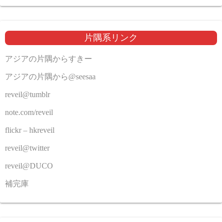
片隅系リンク
アジアの片隅からすきー
アジアの片隅から@seesaa
reveil@tumblr
note.com/reveil
flickr – hkreveil
reveil@twitter
reveil@DUCO
補完庫