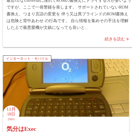
最近O2なUniversalに憧れてROMの書換えにトライする方が多いよう
ですが、ここで一発警鐘を発します。 サポートされていないROM
書換え、つまり言語の変更を 伴う又は異ブラインドのROM書換え
は危険と背中あわせ の行為です。 自ら情報を集めその手法を理解
した上で最悪愛機が文鎮になっても良いと...
続きを読む
インターネット・モバイル
11月
18日
2005
気分はExec