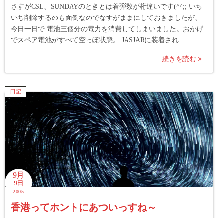
さすがCSL、SUNDAYのときとは着弾数が桁違いです(^^;; いち
いち削除するのも面倒なのでなすがままにしておきましたが、
今日一日で 電池三個分の電力を消費してしまいました。おかげ
でスペア電池がすべて空っぽ状態。 JASJARに装着され...
続きを読む
日記
9月
9日
2005
香港ってホントにあついっすね～