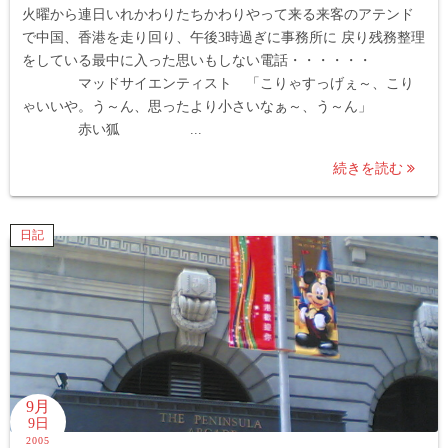
火曜から連日いれかわりたちかわりやって来る来客のアテンド
で中国、香港を走り回り、午後3時過ぎに事務所に 戻り残務整理
をしている最中に入った思いもしない電話・・・・・・
マッドサイエンティスト 「こりゃすっげぇ～、こり
ゃいいや。う～ん、思ったより小さいなぁ～、う～ん」
赤い狐 ...
続きを読む
日記
9月
9日
2005