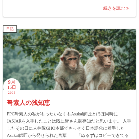
続きを読む
日記
9月
15日
2005
弩素人の浅知恵
PPC弩素人の私がもったいなくもAsukal師匠とほぼ同時に
JASJARを入手したことは既に皆さん御存知だと思います。 入手
したその日に人柱隊GHQ本部でさっそく日本語化に着手した
Asukal師匠から発せられた言葉 「ぬるずはコピーできてる