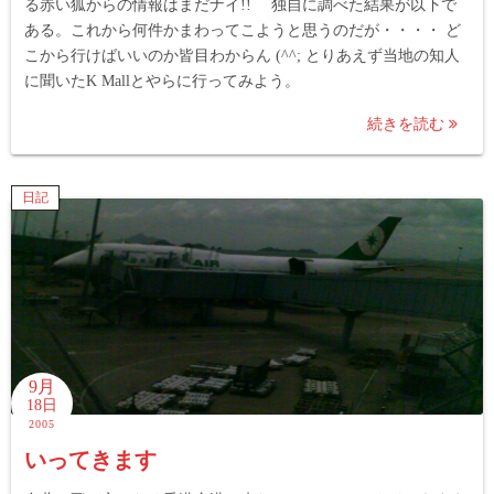
る赤い狐からの情報はまだナイ!! 独自に調べた結果が以下で
ある。これから何件かまわってこようと思うのだが・・・・ ど
こから行けばいいのか皆目わからん (^^; とりあえず当地の知人
に聞いたK Mallとやらに行ってみよう。
続きを読む
日記
9月
18日
2005
いってきます