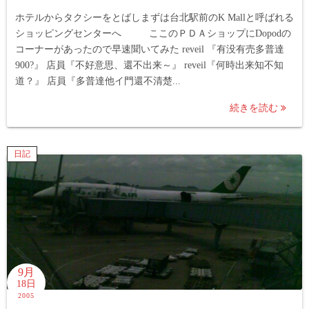
ホテルからタクシーをとばしまずは台北駅前のK Mallと呼ばれる
ショッピングセンターへ ここのＰＤＡショップにDopodの
コーナーがあったので早速聞いてみた reveil 『有没有売多普達
900?』 店員『不好意思、還不出来～』 reveil『何時出来知不知
道？』 店員『多普達他イ門還不清楚...
続きを読む
日記
9月
18日
2005