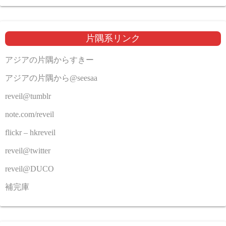
片隅系リンク
アジアの片隅からすきー
アジアの片隅から@seesaa
reveil@tumblr
note.com/reveil
flickr – hkreveil
reveil@twitter
reveil@DUCO
補完庫