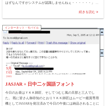
はずなんですがシステムが認識しませんねぇ・・・・・・」 ...
続きを読む
インターネット・モバイル
9月
15日
2005
JASJAR + 日中二ヶ国語フォント
今日のお昼はＹＫＫ師匠、そしてつむじ風の旦那と三人でし
た。 既に皆さん御存知のとおりＹＫＫ師匠はムービー鑑賞専用
機としてJASJARを発注済みで今日の午後には納品されることに