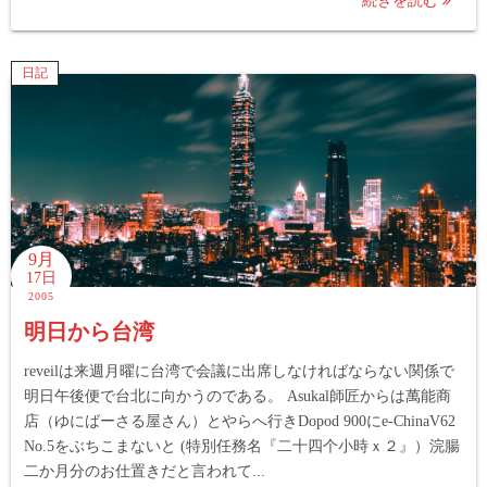
続きを読む
日記
9月
17日
2005
明日から台湾
reveilは来週月曜に台湾で会議に出席しなければならない関係で
明日午後便で台北に向かうのである。 Asukal師匠からは萬能商
店（ゆにばーさる屋さん）とやらへ行きDopod 900にe-ChinaV62
No.5をぶちこまないと (特別任務名『二十四个小時ｘ２』）浣腸
二か月分のお仕置きだと言われて...