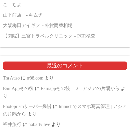
こゝちよ
山下商店 - キムチ
大阪梅田アイギフト外貨両替相場
【閉院】三宮トラベルクリニック – PCR検査
最近のコメント
Tra Atiso
に
rr88.com
より
EarnAppその後
に
Earnappその後 ２ | アジアの片隅から
よ
り
Photoprismサーバー爆誕
に
Immichでスマホ写真管理 | アジア
の片隅から
より
福井旅行
に
nobartv live
より