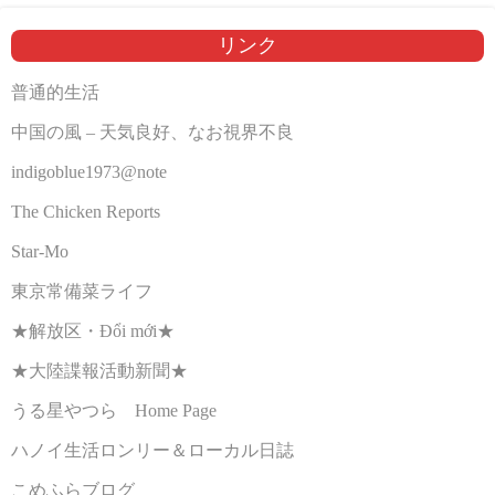
リンク
普通的生活
中国の風 – 天気良好、なお視界不良
indigoblue1973@note
The Chicken Reports
Star-Mo
東京常備菜ライフ
★解放区・Đổi mới★
★大陸諜報活動新聞★
うる星やつら Home Page
ハノイ生活ロンリー＆ローカル日誌
こめふらブログ