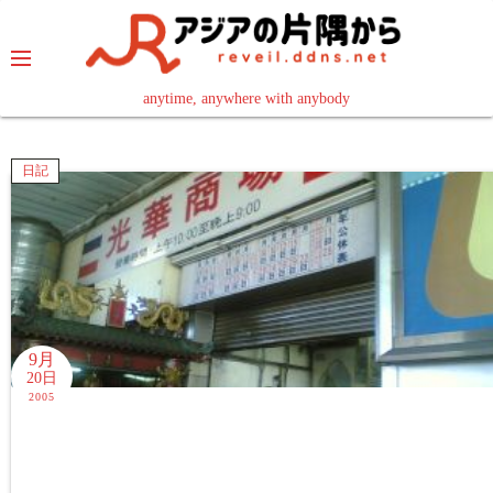
コ
ン
テ
ン
anytime, anywhere with anybody
read in your language
ツ
へ
日記
ス
キ
ッ
プ
9月
20日
2005