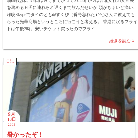
朝8時起床。昨日は遅くまでかつての上司で今は台北支社の支店長
を務めるＨ氏に連れられ遅くまで飲んだせいか 頭がちょいと痛い。
昨晩Skypeでタイのとも@すくび（番号忘れた (^^;)さんに教えても
らった光華商場というところに行こうと考える。 香港に戻るフライ
トは午後2時。安いチケット買ったのでフライ...
続きを読む
日記
9月
18日
2005
暑かったぞ！