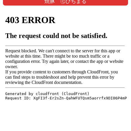
焼豚 ㊆ひちまる