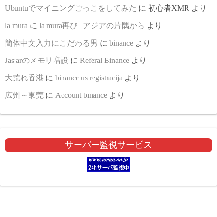
Ubuntuでマイニングごっこをしてみた
に
初心者XMR
より
la mura
に
la mura再び | アジアの片隅から
より
簡体中文入力にこだわる男
に
binance
より
Jasjarのメモリ増設
に
Referal Binance
より
大荒れ香港
に
binance us registracija
より
広州～東莞
に
Account binance
より
サーバー監視サービス