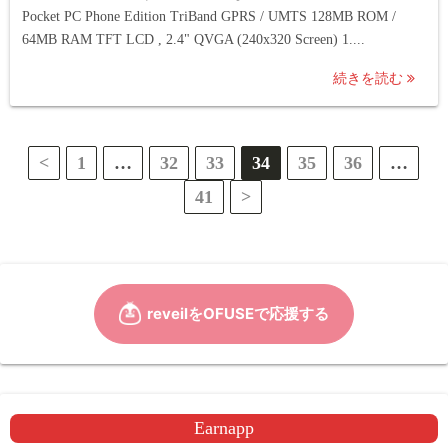
Pocket PC Phone Edition TriBand GPRS / UMTS 128MB ROM /
64MB RAM TFT LCD , 2.4" QVGA (240x320 Screen) 1....
続きを読む
投
<
1
…
32
33
34
35
36
…
41
>
稿
の
ペ
ー
ジ
送
Earnapp
り