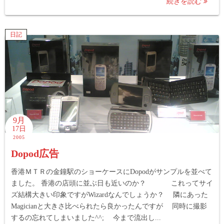
続きを読む
日記
9月
17日
2005
Dopod広告
香港ＭＴＲの金鐘駅のショーケースにDopodがサンプルを並べて
ました。 香港の店頭に並ぶ日も近いのか？ これってサイ
ズ結構大きい印象ですがWizardなんでしょうか？ 隣にあった
Magicianと大きさ比べられたら良かったんですが 同時に撮影
するの忘れてしまいました^^; 今まで流出し...