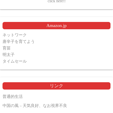
click here!!
Amazon.jp
ネットワーク
唐辛子を育てよう
育苗
明太子
タイムセール
リンク
普通的生活
中国の風 – 天気良好、なお視界不良