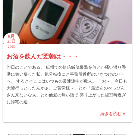
8月
25日
2005
お酒を飲んだ翌朝は・・・
昨日のことである。 広州での短信絨毯爆撃を何とか掻い潜り香
港に舞い戻った私。気分転換にと事務所近所のいきつけのバー
へ。 するとそこにはいつもの常連連中が数人。 「お～、今日も
大陸行っとったんかぁ、ご苦労様～」とか「最近あのべっぴん
さん来ないなぁ」とか他愛の無い話で 盛り上がった後22時過ぎ
に帰宅の途...
続きを読む