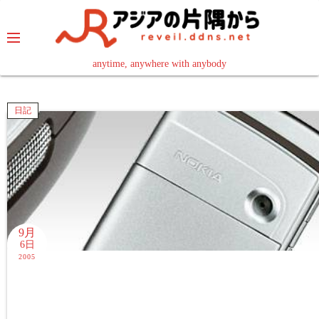
コ
ン
テ
ン
anytime, anywhere with anybody
read in your language
ツ
へ
日記
ス
キ
ッ
プ
9月
6日
2005