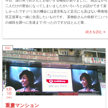
今日、謎の男うめさんとお会いする機会がありました。 残念ながら
二人だけの密会になってしまいましたがいろいろとお話ができて楽
しかったです (^^) 次の機会には是非私など足元にも及ばない華南地
区正規軍も一緒に合流したいものです。 某物欲さんの依頼でこいつ
の値段を調べに先達まで 行ったのですがほとんど展...
続きを読む
日記
9月
5日
2005
重慶マンション