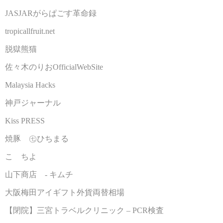
JASJARがらぱごす革命録
tropicallfruit.net
脱獄熊猫
佐々木のりおOfficialWebSite
Malaysia Hacks
神戸ジャーナル
Kiss PRESS
焼豚 ㊆ひちまる
こゝちよ
山下商店 - キムチ
大阪梅田アイギフト外貨両替相場
【閉院】三宮トラベルクリニック – PCR検査