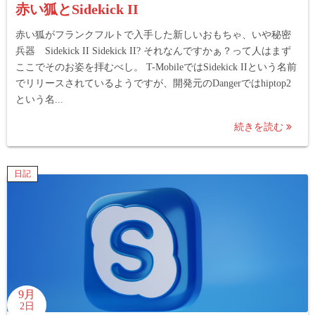
赤い狐とSidekick II
赤い狐がフランクフルトで入手した新しいおもちゃ、いや秘密
兵器 Sidekick II Sidekick II? それなんですかぁ？って人はまず
ここでそのお姿を拝むべし。 T-MobileではSidekick IIという名前
でリリースされているようですが、開発元のDangerではhiptop2
という名...
続きを読む
日記
9月
2日