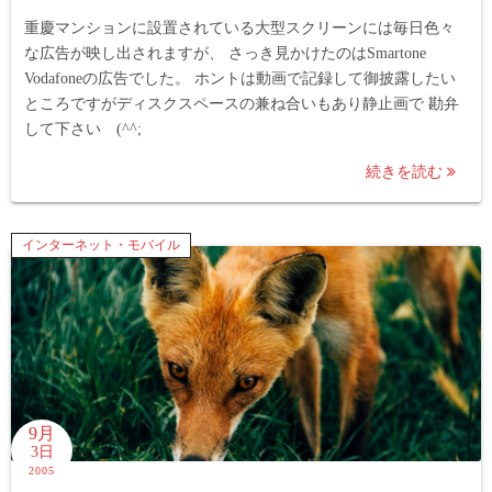
重慶マンションに設置されている大型スクリーンには毎日色々
な広告が映し出されますが、 さっき見かけたのはSmartone
Vodafoneの広告でした。 ホントは動画で記録して御披露したい
ところですがディスクスペースの兼ね合いもあり静止画で 勘弁
して下さい (^^;
続きを読む
インターネット・モバイル
9月
3日
2005