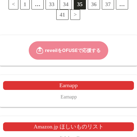
投
<
1
…
33
34
35
36
37
…
41
>
稿
の
ペ
ー
ジ
送
Earnapp
り
Earnapp
Amazon.jp ほしいものリスト