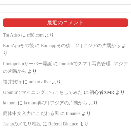
最近のコメント
Tra Atiso
に
rr88.com
より
EarnAppその後
に
Earnappその後 ２ | アジアの片隅から
よ
り
Photoprismサーバー爆誕
に
Immichでスマホ写真管理 | アジア
の片隅から
より
福井旅行
に
nobartv live
より
Ubuntuでマイニングごっこをしてみた
に
初心者XMR
より
la mura
に
la mura再び | アジアの片隅から
より
簡体中文入力にこだわる男
に
binance
より
Jasjarのメモリ増設
に
Referal Binance
より