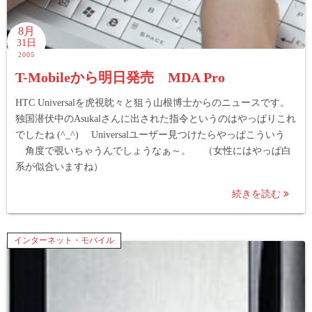
8月
31日
2005
T-Mobileから明日発売 MDA Pro
HTC Universalを虎視眈々と狙う山根博士からのニュースです。
独国潜伏中のAsukalさんに出された指令というのはやっぱりこれ
でしたね (^_^) Universalユーザー見つけたらやっぱこういう
角度で覗いちゃうんでしょうなぁ～。 （女性にはやっぱ白
系が似合いますね）
続きを読む
インターネット・モバイル