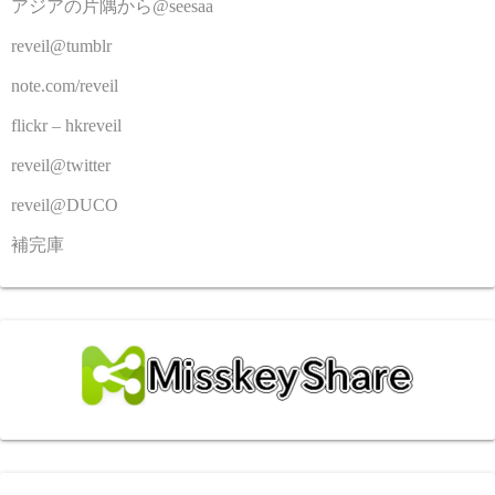
アジアの片隅から@seesaa
reveil@tumblr
note.com/reveil
flickr – hkreveil
reveil@twitter
reveil@DUCO
補完庫