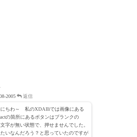
k
e
t
e
a
e
t
d
r
s
e
s
t
ト
08-2005
返信
にちわ～ 私のXDAIIiでは画像にある
ntactの箇所にあるボタンはブランクの
も文字が無い状態で、押せませんでした。
ったいなんだろう？と思っていたのですが