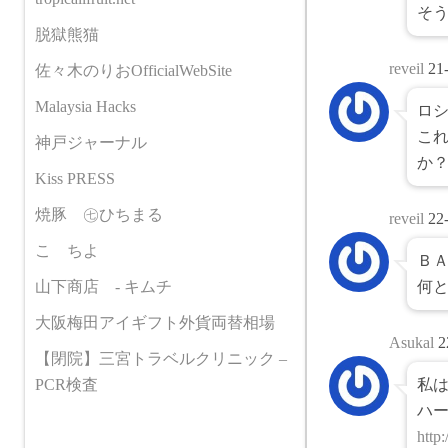
そ
脱獄熊猫
reveil
21
佐々木のりおOfficialWebSite
Malaysia Hacks
ロ
こ
神戸ジャーナル
か
Kiss PRESS
焼豚 ㊆ひちまる
reveil
22
こゝちよ
Ｂ
山下商店 - キムチ
何と
大阪梅田アイギフト外貨両替相場
Asukal
2
【閉院】三宮トラベルクリニック –
PCR検査
私は
ハ
http: