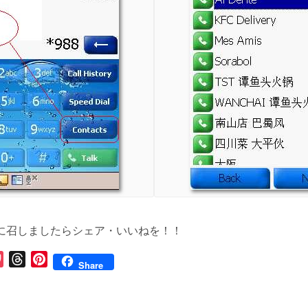
に召しましたらシェア・いいねを！！
P
T
P
Share
o
h
i
c
r
n