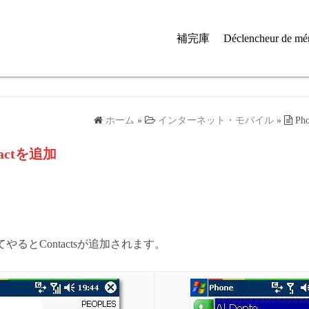
補完庫
Déclencheur de mé
ホーム
»
インターネット・モバイル
»
Ph
tactを追加
やるとContactsが追加されます。