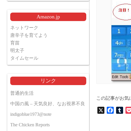
Amazon.jp
ネットワーク
唐辛子を育てよう
育苗
明太子
タイムセール
リンク
普通的生活
この記事がお気
中国の風 – 天気良好、なお視界不良
X
F
T
indigoblue1973@note
a
u
c
m
The Chicken Reports