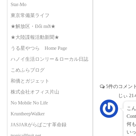
e
b
Star-Mo
b
l
o
r
東京常備菜ライフ
o
★解放区・Đổi mới★
k
★大陸諜報活動新聞★
うる星やつら Home Page
ハノイ生活ロンリー＆ローカル日誌
こめふらブログ
和僑とガジェット
5件のコメン
株式会社オフィス片山
じぃ
21-
No Mobile No Life
こん
KruntheepWalker
Co
何
JASJARがらぱごす革命録
い
tropicallfruit.net