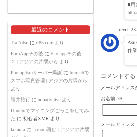
■用
http:
最近のコメント
reveil
23
As
Tra Atiso
に
rr88.com
より
作
EarnAppその後
に
Earnappその後
眠
２ | アジアの片隅から
より
Photoprismサーバー爆誕
に
Immichで
コメントする
スマホ写真管理 | アジアの片隅から
メールアドレス
より
お名前
※
福井旅行
に
nobartv live
より
Ubuntuでマイニングごっこをしてみ
た
に
初心者XMR
より
メールアドレ
la mura
に
la mura再び | アジアの片隅