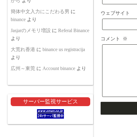
から
より
簡体中文入力にこだわる男
に
ウェブサイト
binance
より
Jasjarのメモリ増設
に
Referal Binance
より
コメント
※
大荒れ香港
に
binance us registracija
より
広州～東莞
に
Account binance
より
サーバー監視サービス