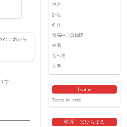
神戸
訃報
釣り
電脳中心買物隊
たのでこれから
韓国
食べ物
香港
目です
Twitter
Tweets by reveil
焼豚 ㊆ひちまる