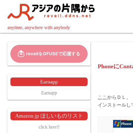
コ
ン
テ
ン
anytime, anywhere with anybody
ツ
へ
ス
キ
ッ
PhoneにCon
プ
Earnapp
Earnapp
ここ
からＤＬ、
インストールして
Amazon.jp ほしいものリスト
click here!!