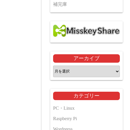
補完庫
アーカイブ
ア
ー
カ
イ
カテゴリー
ブ
PC・Linux
Raspberry Pi
Wordpress