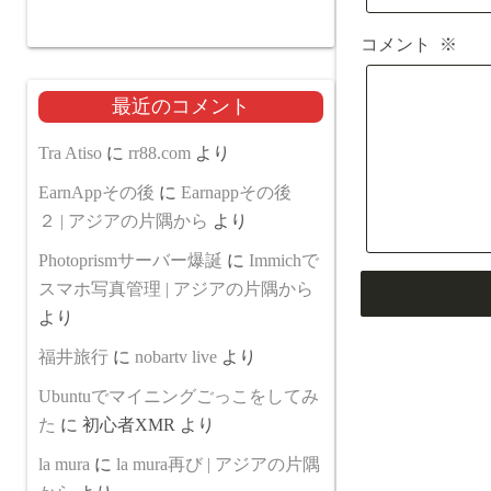
コメント
※
最近のコメント
Tra Atiso
に
rr88.com
より
EarnAppその後
に
Earnappその後
２ | アジアの片隅から
より
Photoprismサーバー爆誕
に
Immichで
スマホ写真管理 | アジアの片隅から
より
福井旅行
に
nobartv live
より
Ubuntuでマイニングごっこをしてみ
た
に
初心者XMR
より
la mura
に
la mura再び | アジアの片隅