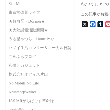
Star-Mo
広がりそう。PSPで
東京常備菜ライフ
この記事がお気
★解放区・Đổi mới★
X
F
T
★大陸諜報活動新聞★
a
u
c
m
うる星やつら Home Page
e
b
ハノイ生活ロンリー＆ローカル日誌
b
l
o
r
こめふらブログ
o
和僑とガジェット
k
株式会社オフィス片山
No Mobile No Life
KruntheepWalker
JASJARがらぱごす革命録
tropicallfruit.net