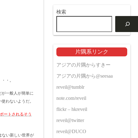
検索
片隅系リンク
アジアの片隅からすきー
アジアの片隅から@seesaa
・・・。
reveil@tumblr
だが一般人が簡単に
note.com/reveil
か使わないようだ。
flickr – hkreveil
準サポートされるそう
reveil@twitter
reveil@DUCO
ではない新しい世界が