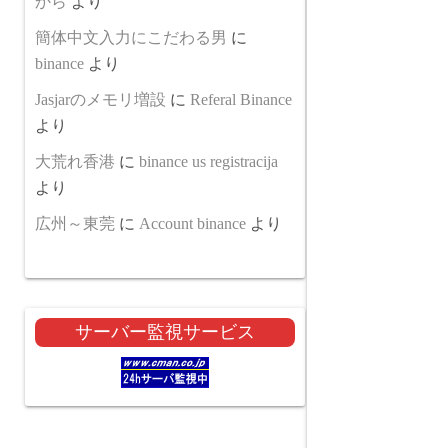
から
より
簡体中文入力にこだわる男
に
binance
より
Jasjarのメモリ増設
に
Referal Binance
より
大荒れ香港
に
binance us registracija
より
広州～東莞
に
Account binance
より
サーバー監視サービス