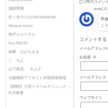
1件のコメン
脱獄熊猫
reveil
27
佐々木のりおOfficialWebSite
早
こ
Malaysia Hacks
神戸ジャーナル
コメントする
Kiss PRESS
メールアドレス
焼豚 ㊆ひちまる
お名前
※
こゝちよ
山下商店 - キムチ
メールアドレ
大阪梅田アイギフト外貨両替相場
【閉院】三宮トラベルクリニック –
PCR検査
ウェブサイト