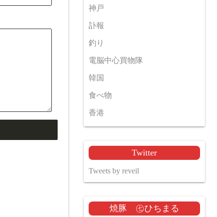
神戸
訃報
釣り
電脳中心買物隊
韓国
食べ物
香港
Twitter
Tweets by reveil
焼豚 ㊆ひちまる