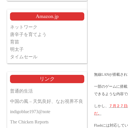
Amazon.jp
ネットワーク
唐辛子を育てよう
育苗
明太子
タイムセール
無線LANが搭載さ
リンク
一部のゲームに搭載
普通的生活
できるような内容で
中国の風 – 天気良好、なお視界不良
しかし、
７月２７日
indigoblue1973@note
だ。
The Chicken Reports
Flashには対応