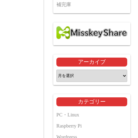
補完庫
アーカイブ
ア
ー
カ
イ
カテゴリー
ブ
PC・Linux
Raspberry Pi
Wordpress