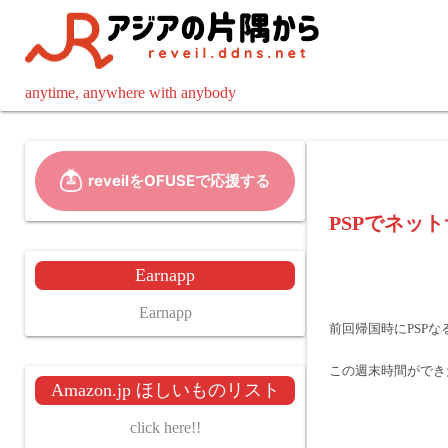
コ
ン
テ
ン
anytime, anywhere with anybody
ツ
へ
ス
キ
ッ
PSPでネッ
プ
Earnapp
Earnapp
前回帰国時にPSP
この週末時間ができ
Amazon.jp ほしいものリスト
click here!!