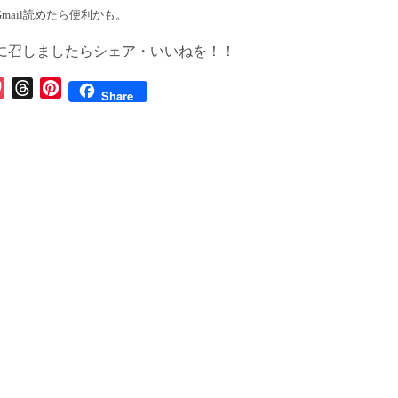
Gmail読めたら便利かも。
に召しましたらシェア・いいねを！！
P
T
P
Share
o
h
i
c
r
n
k
e
t
e
a
e
t
d
r
s
e
s
t