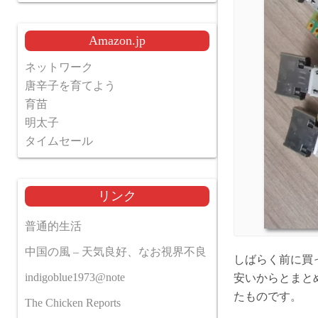
Amazon.jp
ネットワーク
唐辛子を育てよう
育苗
明太子
タイムセール
リンク
普通的生活
中国の風 – 天気良好、なお視界不良
しばらく前に買っ
indigoblue1973@note
安いからとまと
たものです。
The Chicken Reports