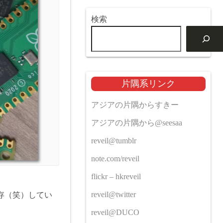
検索
片隅系リンク
アジアの片隅からすきー
アジアの片隅から@seesaa
reveil@tumblr
note.com/reveil
flickr – hkreveil
reveil@twitter
存（笑）してい
reveil@DUCO