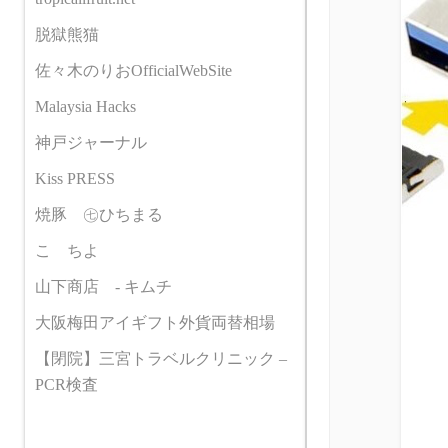
脱獄熊猫
佐々木のりおOfficialWebSite
Malaysia Hacks
神戸ジャーナル
Kiss PRESS
焼豚 ㊆ひちまる
こゝちよ
山下商店 - キムチ
大阪梅田アイギフト外貨両替相場
【閉院】三宮トラベルクリニック –
PCR検査