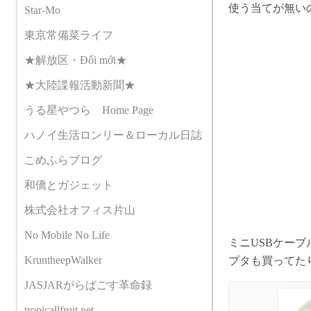
使う当てが無い
Star-Mo
東京常備菜ライフ
★解放区・Đổi mới★
★大陸諜報活動新聞★
うる星やつら Home Page
ハノイ生活ロンリー＆ローカル日誌
こめふらブログ
和僑とガジェット
株式会社オフィス片山
No Mobile No Life
ミニUSBケーブ
KruntheepWalker
プタも買ってた
JASJARがらぱごす革命録
tropicallfruit.net