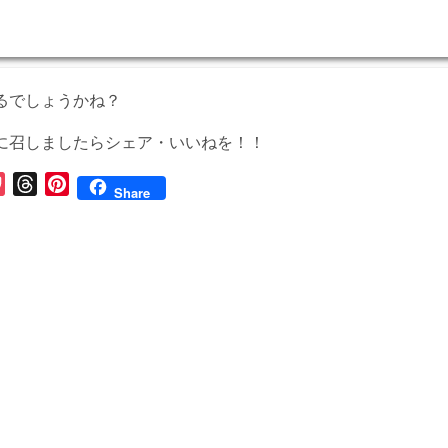
るでしょうかね？
に召しましたらシェア・いいねを！！
P
T
P
Share
o
h
i
c
r
n
k
e
t
e
a
e
t
d
r
s
e
s
t