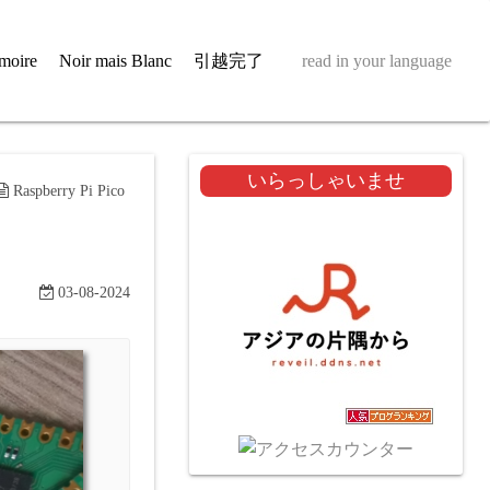
moire
Noir mais Blanc
引越完了
read in your language
いらっしゃいませ
Raspberry Pi Pico
03-08-2024