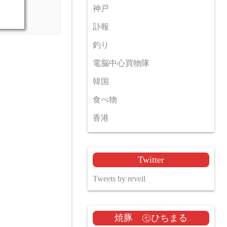
神戸
訃報
釣り
電脳中心買物隊
韓国
食べ物
香港
Twitter
Tweets by reveil
焼豚 ㊆ひちまる