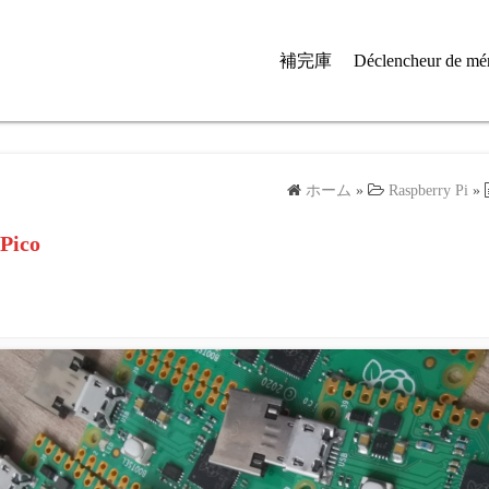
補完庫
Déclencheur de mé
ホーム
»
Raspberry Pi
»
 Pico