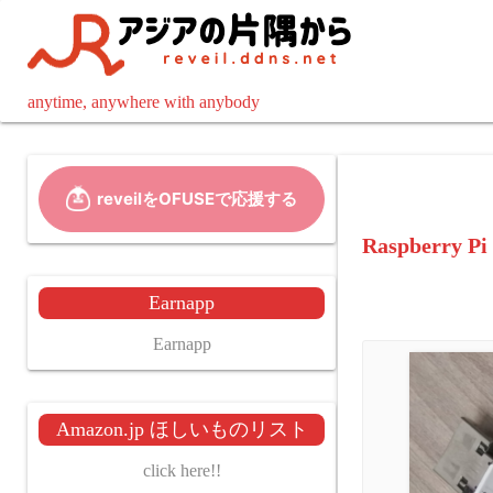
コ
ン
テ
ン
anytime, anywhere with anybody
ツ
へ
ス
キ
ッ
Raspberry Pi
プ
Earnapp
Earnapp
Amazon.jp ほしいものリスト
click here!!