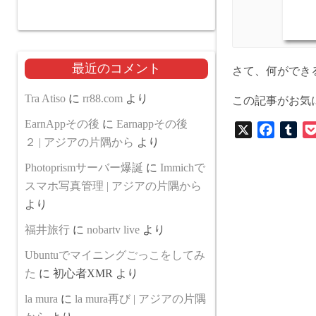
最近のコメント
さて、何ができ
Tra Atiso
に
rr88.com
より
この記事がお気
EarnAppその後
に
Earnappその後
X
F
T
２ | アジアの片隅から
より
a
u
c
m
Photoprismサーバー爆誕
に
Immichで
e
b
スマホ写真管理 | アジアの片隅から
b
l
より
o
r
福井旅行
に
nobartv live
より
o
k
Ubuntuでマイニングごっこをしてみ
た
に
初心者XMR
より
la mura
に
la mura再び | アジアの片隅