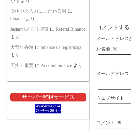
から
より
簡体中文入力にこだわる男
に
binance
より
コメントする
Jasjarのメモリ増設
に
Referal Binance
より
メールアドレス
大荒れ香港
に
binance us registracija
お名前
※
より
広州～東莞
に
Account binance
より
メールアドレ
サーバー監視サービス
ウェブサイト
コメント
※