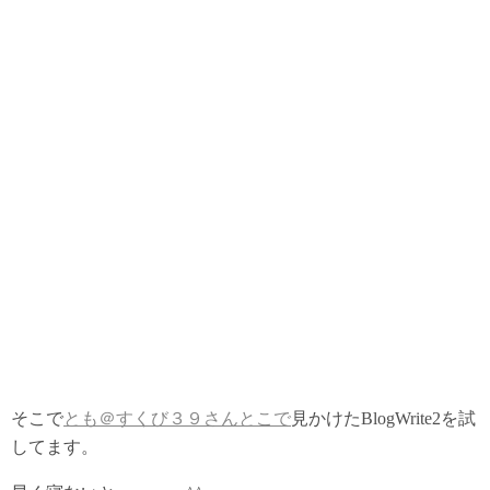
そこで
とも＠すくび３９さんとこで
見かけたBlogWrite2を試
してます。