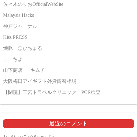
佐々木のりおOfficialWebSite
Malaysia Hacks
神戸ジャーナル
Kiss PRESS
焼豚 ㊆ひちまる
こゝちよ
山下商店 - キムチ
大阪梅田アイギフト外貨両替相場
【閉院】三宮トラベルクリニック – PCR検査
最近のコメント
Tra Atiso
に
rr88.com
より