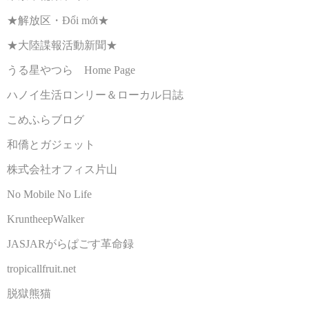
★解放区・Đổi mới★
★大陸諜報活動新聞★
うる星やつら Home Page
ハノイ生活ロンリー＆ローカル日誌
こめふらブログ
和僑とガジェット
株式会社オフィス片山
No Mobile No Life
KruntheepWalker
JASJARがらぱごす革命録
tropicallfruit.net
脱獄熊猫