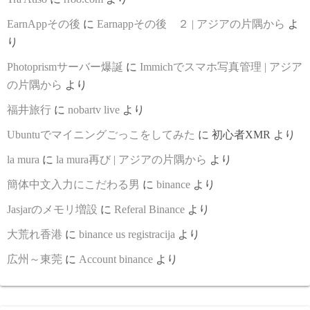
EarnAppその後
に
Earnappその後 ２ | アジアの片隅から
よ
り
Photoprismサーバー爆誕
に
Immichでスマホ写真管理 | アジア
の片隅から
より
福井旅行
に
nobartv live
より
Ubuntuでマイニングごっこをしてみた
に
初心者XMR
より
la mura
に
la mura再び | アジアの片隅から
より
簡体中文入力にこだわる男
に
binance
より
Jasjarのメモリ増設
に
Referal Binance
より
大荒れ香港
に
binance us registracija
より
広州～東莞
に
Account binance
より