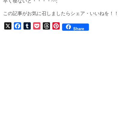
早く寝ないと・・・・^^;
この記事がお気に召しましたらシェア・いいねを！！
X
F
T
P
T
P
Share
a
u
o
h
i
c
m
c
r
n
e
b
k
e
t
b
l
e
a
e
o
r
t
d
r
o
s
e
k
s
t