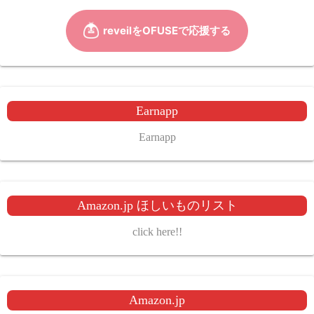
Earnapp
Earnapp
Amazon.jp ほしいものリスト
click here!!
Amazon.jp