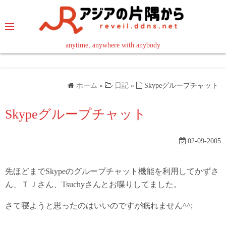
コ
ン
テ
ン
anytime, anywhere with anybody
read in your language
ツ
へ
ス
ホーム
»
日記
»
Skypeグループチャット
キ
ッ
Skypeグループチャット
プ
02-09-2005
先ほどまでSkypeのグループチャット機能を利用してかずさ
ん、ＴＪさん、Tsuchyさんとお喋りしてました。
さて寝ようと思ったのはいいのですが眠れません^^;