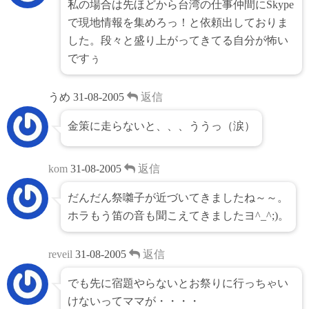
私の場合は先ほどから台湾の仕事仲間にSkype
で現地情報を集めろっ！と依頼出しておりま
した。段々と盛り上がってきてる自分が怖い
ですぅ
うめ
31-08-2005
返信
金策に走らないと、、、ううっ（涙）
kom
31-08-2005
返信
だんだん祭囃子が近づいてきましたね～～。
ホラもう笛の音も聞こえてきましたヨ^_^;)。
reveil
31-08-2005
返信
でも先に宿題やらないとお祭りに行っちゃい
けないってママが・・・・