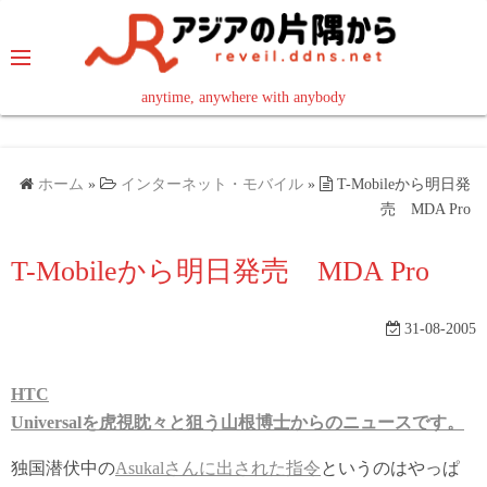
コ
ン
テ
ン
anytime, anywhere with anybody
read in your language
ツ
へ
ス
ホーム
»
インターネット・モバイル
»
T-Mobileから明日発
キ
売 MDA Pro
ッ
T-Mobileから明日発売 MDA Pro
プ
31-08-2005
HTC
Universalを虎視眈々と狙う山根博士からのニュースです。
独国潜伏中の
Asukalさんに出された指令
というのはやっぱ