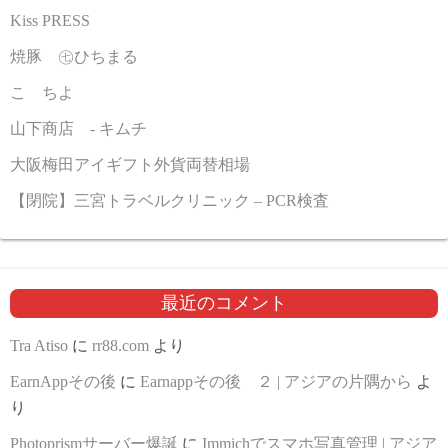
Kiss PRESS
焼豚 ㊆ひちまる
こゝちよ
山下商店 - キムチ
大阪梅田アイギフト外貨両替相場
【閉院】三宮トラベルクリニック – PCR検査
最近のコメント
Tra Atiso
に
rr88.com
より
EarnAppその後
に
Earnappその後 ２ | アジアの片隅から
よ
り
Photoprismサーバー爆誕
に
Immichでスマホ写真管理 | アジア