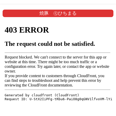
焼豚 ㊆ひちまる