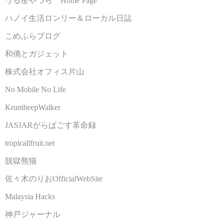
うる星やつら Home Page
ハノイ生活ロンリー＆ローカル日誌
こめふらブログ
和僑とガジェット
株式会社オフィス片山
No Mobile No Life
KruntheepWalker
JASJARがらぱごす革命録
tropicallfruit.net
脱獄熊猫
佐々木のりおOfficialWebSite
Malaysia Hacks
神戸ジャーナル