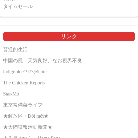
タイムセール
リンク
普通的生活
中国の風 – 天気良好、なお視界不良
indigoblue1973@note
The Chicken Reports
Star-Mo
東京常備菜ライフ
★解放区・Đổi mới★
★大陸諜報活動新聞★