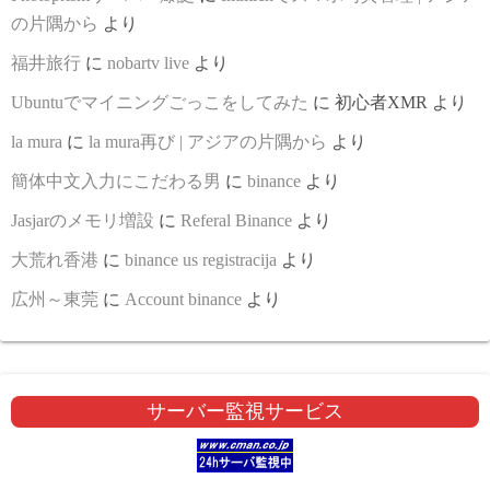
の片隅から
より
福井旅行
に
nobartv live
より
Ubuntuでマイニングごっこをしてみた
に
初心者XMR
より
la mura
に
la mura再び | アジアの片隅から
より
簡体中文入力にこだわる男
に
binance
より
Jasjarのメモリ増設
に
Referal Binance
より
大荒れ香港
に
binance us registracija
より
広州～東莞
に
Account binance
より
サーバー監視サービス